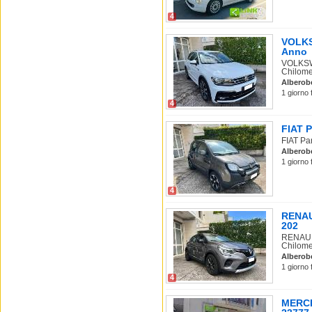
4
VOLKSW
Anno
VOLKSWA
Chilomet
Alberob
1 giorno 
4
FIAT P
FIAT Pan
Alberob
1 giorno 
4
RENAUL
202
RENAULT
Chilome
Alberob
1 giorno 
4
MERCE