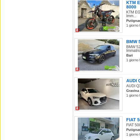
KTM E
8000
KTM EGS
Imm...
Putigna
1 giorno 
4
BMW 52
BMW 520
Immatric
Bari
1 giorno 
4
AUDI Q
AUDI Q3 
Gravina 
1 giorno 
4
FIAT 5
FIAT 500
Putigna
1 giorno 