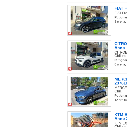
FIAT F
FIAT Fre
Putigna
8 ore fa,
4
CITRO
Anno
CITROEN
Chilomet
Putigna
8 ore fa,
4
MERCE
237810
MERCEDE
Chil...
Putigna
12 ore fa
4
KTM E
Anno 
KTM EXC
Chilomet