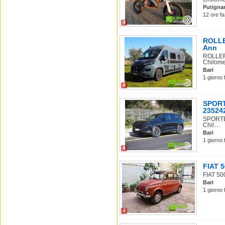
Putigna
12 ore fa
4
ROLLER
Ann
ROLLER 
Chilome.
Bari
1 giorno 
4
SPORT
235242
SPORTEQ
Chil...
Bari
1 giorno 
4
FIAT 5
FIAT 50
Bari
1 giorno 
4