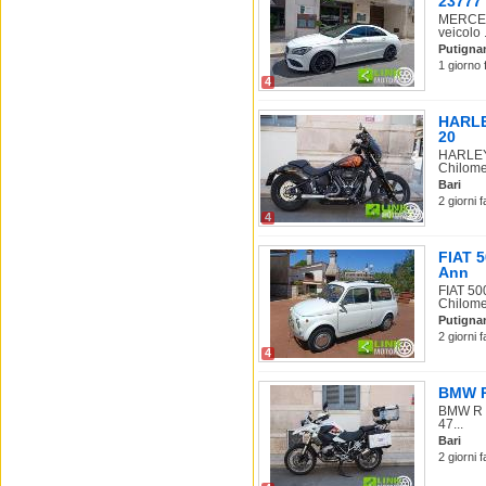
23777
MERCEDE
veicolo .
Putigna
1 giorno 
4
HARLEY
20
HARLEY-
Chilomet
Bari
2 giorni 
4
FIAT 
Ann
FIAT 50
Chilome.
Putigna
2 giorni 
4
BMW R 
BMW R 1
47...
Bari
2 giorni 