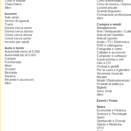
Corsi e master
Corsi d'informatica
Chiacchiere
Corsi di musica / Danza 
Altro
Lezioni private
Scambi linguistici
Incontri
Formazione professiona
Solo amici
Altro
Incroci di sguardi
Trans
Compra e vendi
Donna cerca uomo
Abbigliamento
Donna cerca donna
Arte / Antiquariato / Coll
Uomo cerca donna
Articoli per bambini
Uomo cerca uomo
Articoli sportivi
Incontri per adulti
Audio / TV / Elettronica
DVD e videogame
Auto e moto
Fotografia e video
Automobili meno di 5.000
Cellulari e accessori
Automobili più di 5.001
Computer e software
Camper
Gastronomia e vini
Fuoristrada
Libri e CD
Moto
Orologi e gioielli
Scooter
Per la casa e il giardino
Biciclette
Strumenti musicali
Nautica
Baratto
Ricambi e accessori
Mobili / Elettrodomestici
Altro
Prodotti di bellezza
Biglietti
Sexy shop
Altro
Eventi / Feste
News
Economia e Finanza
Scienze e Tecnologie
Sport
Spettacolo e Gossip
Salute e Medicina
UFO