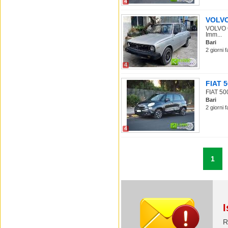
4
VOLVO 
VOLVO O
Imm...
Bari
2 giorni 
4
FIAT 5
FIAT 500
Bari
2 giorni f
4
1
I
R