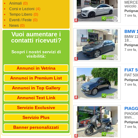
MERCEDE
Animali
(0)
veicolo .
Corsi e Lezioni
(4)
Putigna
Tempo Libero
(0)
7 ore fa,
Eventi / Feste
(0)
4
News
(0)
BMW 11
Vuoi aumentare i
BMW 118
contatti ricevuti?
18...
Putigna
7 ore fa,
Scopri i nostri servizi di
visibilità:
4
Annunci in Vetrina
FIAT 5
FIAT 500
Annunci in Premium List
Putigna
7 ore fa,
Annunci in Top Gallery
Annunci Text Link
4
Servizio Exclusive
PIAGGI
PIAGGIO
Servizio Plus
Imm...
Putigna
Banner personalizzati
7 ore fa,
4