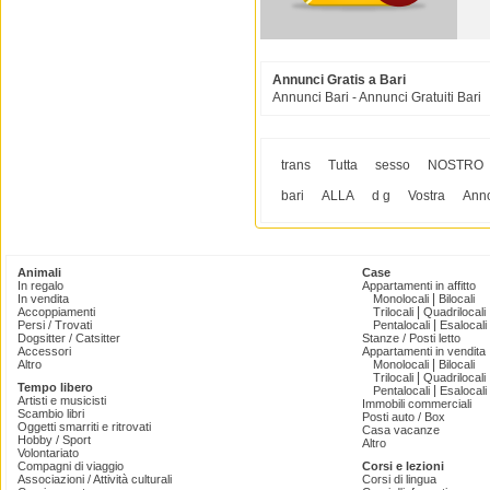
Annunci Gratis a Bari
Annunci Bari - Annunci Gratuiti Bari
trans
Tutta
sesso
NOSTRO
bari
ALLA
d g
Vostra
Ann
Animali
Case
In regalo
Appartamenti in affitto
|
In vendita
Monolocali
Bilocali
|
Accoppiamenti
Trilocali
Quadrilocali
|
Persi / Trovati
Pentalocali
Esalocali
Dogsitter / Catsitter
Stanze / Posti letto
Accessori
Appartamenti in vendita
|
Altro
Monolocali
Bilocali
|
Trilocali
Quadrilocali
Tempo libero
|
Pentalocali
Esalocali
Artisti e musicisti
Immobili commerciali
Scambio libri
Posti auto / Box
Oggetti smarriti e ritrovati
Casa vacanze
Hobby / Sport
Altro
Volontariato
Compagni di viaggio
Corsi e lezioni
Associazioni / Attività culturali
Corsi di lingua