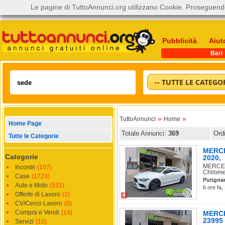
Le pagine di TuttoAnnunci.org utilizzano Cookie. Proseguendo
Pubblicità
Aiut
Bari
-- TUTTE LE CATEGOR
»
»
TuttoAnnunci
Home
Home Page
Totale Annunci:
369
Ord
Tutte le Categorie
MERCE
Categorie
2020,
MERCEDE
Incontri
(107)
Chilomet
Case
(1723)
Putigna
Auto e Moto
(531)
6 ore fa,
Offerte di Lavoro
(2)
4
CV/Cerco Lavoro
(0)
Compra e Vendi
(14)
MERCE
23995
Servizi
(10)