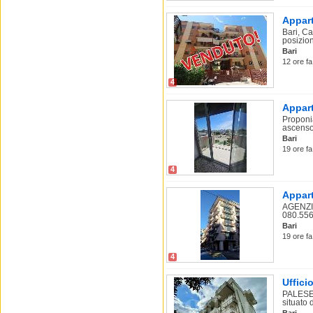
Appart
Bari, Ca
posizion
Bari
12 ore fa
4
Appart
Proponi
ascensor
Bari
19 ore fa
4
Appart
AGENZIA
080.556
Bari
19 ore fa
4
Uffici
PALESE
situato d