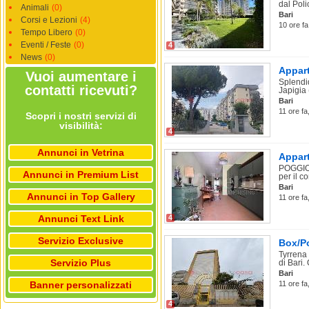
dal Polic
Animali
(0)
Bari
Corsi e Lezioni
(4)
10 ore fa
Tempo Libero
(0)
Eventi / Feste
(0)
4
News
(0)
Appart
Vuoi aumentare i
Splendi
contatti ricevuti?
Japigia 
Bari
11 ore fa
Scopri i nostri servizi di
visibilità:
4
Annunci in Vetrina
Appart
POGGIOF
Annunci in Premium List
per il co
Bari
Annunci in Top Gallery
11 ore fa
Annunci Text Link
4
Servizio Exclusive
Box/Po
Tyrrena 
Servizio Plus
di Bari. 
Bari
Banner personalizzati
11 ore fa
4