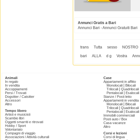
Annunci Gratis a Bari
Annunci Bari - Annunci Gratuiti Bari
trans
Tutta
sesso
NOSTRO
bari
ALLA
d g
Vostra
Ann
Animali
Case
In regalo
Appartamenti in affitto
|
In vendita
Monolocali
Bilocali
|
Accoppiamenti
Trilocali
Quadrilocali
|
Persi / Trovati
Pentalocali
Esalocali
Dogsitter / Catsitter
Stanze / Posti letto
Accessori
Appartamenti in vendita
|
Altro
Monolocali
Bilocali
|
Trilocali
Quadrilocali
Tempo libero
|
Pentalocali
Esalocali
Artisti e musicisti
Immobili commerciali
Scambio libri
Posti auto / Box
Oggetti smarriti e ritrovati
Casa vacanze
Hobby / Sport
Altro
Volontariato
Compagni di viaggio
Corsi e lezioni
Associazioni / Attività culturali
Corsi di lingua