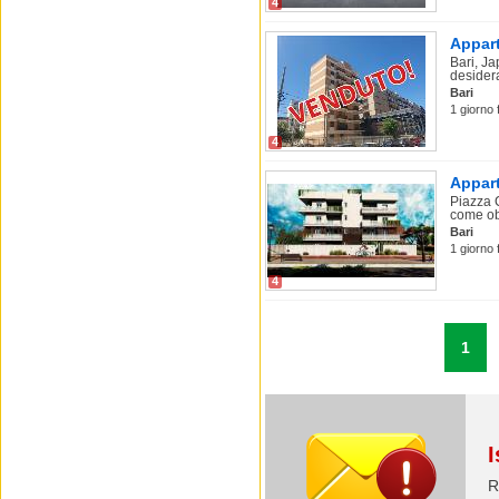
4
Appart
Bari, J
desider
Bari
1 giorno 
4
Appart
Piazza 
come obi
Bari
1 giorno 
4
1
I
R