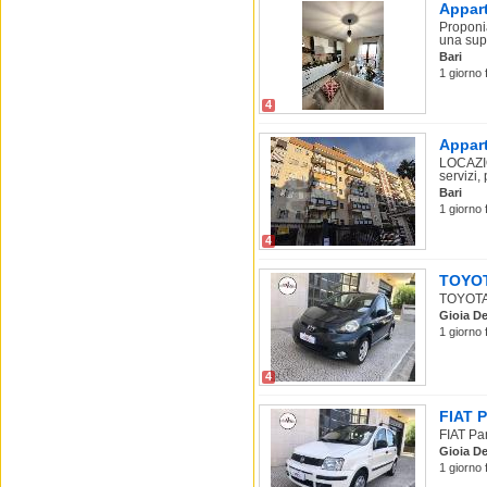
Appart
Proponia
una supe
Bari
1 giorno 
4
Appart
LOCAZIO
servizi,
Bari
1 giorno f
4
TOYOTA
TOYOTA 
Gioia De
1 giorno 
4
FIAT P
FIAT Pan
Gioia De
1 giorno 