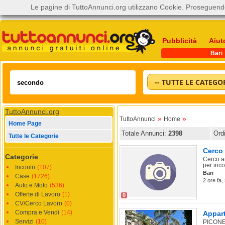
Le pagine di TuttoAnnunci.org utilizzano Cookie. Proseguendo
Pubblicità
Aiut
Bari
-- TUTTE LE CATEGOR
TuttoAnnunci.org
»
»
TuttoAnnunci
Home
Home Page
Totale Annunci:
2398
Ord
Tutte le Categorie
Cerco 
Categorie
Cerco am
per inco
Incontri
(107)
Bari
Case
(1726)
2 ore fa
Auto e Moto
(536)
Offerte di Lavoro
(1)
0
CV/Cerco Lavoro
(0)
Compra e Vendi
(14)
Appart
Servizi
(10)
PICONE.