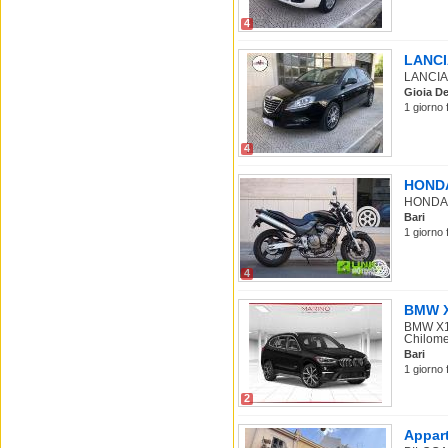
4
LANCIA
LANCIA 
Gioia De
1 giorno 
4
HONDA 
HONDA Ho
Bari
1 giorno 
4
BMW X1
BMW X1 
Chilomet
Bari
1 giorno 
2
Appart