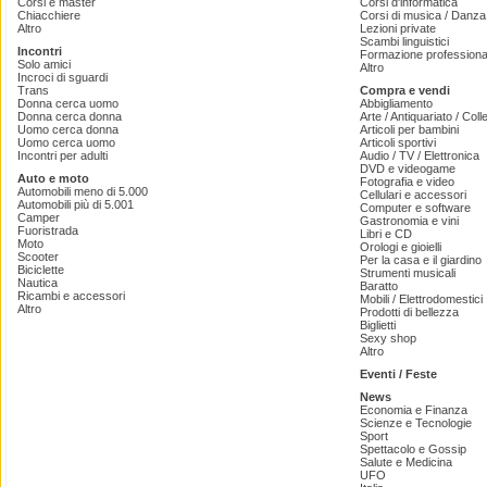
Corsi e master
Corsi d'informatica
Chiacchiere
Corsi di musica / Danza 
Altro
Lezioni private
Scambi linguistici
Incontri
Formazione professiona
Solo amici
Altro
Incroci di sguardi
Trans
Compra e vendi
Donna cerca uomo
Abbigliamento
Donna cerca donna
Arte / Antiquariato / Coll
Uomo cerca donna
Articoli per bambini
Uomo cerca uomo
Articoli sportivi
Incontri per adulti
Audio / TV / Elettronica
DVD e videogame
Auto e moto
Fotografia e video
Automobili meno di 5.000
Cellulari e accessori
Automobili più di 5.001
Computer e software
Camper
Gastronomia e vini
Fuoristrada
Libri e CD
Moto
Orologi e gioielli
Scooter
Per la casa e il giardino
Biciclette
Strumenti musicali
Nautica
Baratto
Ricambi e accessori
Mobili / Elettrodomestici
Altro
Prodotti di bellezza
Biglietti
Sexy shop
Altro
Eventi / Feste
News
Economia e Finanza
Scienze e Tecnologie
Sport
Spettacolo e Gossip
Salute e Medicina
UFO