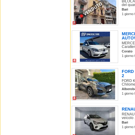
BILOCAL
del quart
Bari
1 giorno 
4
MERCE
AUTOV
MERCED
Caratter
Corato
1 giorno 
4
FORD K
2
FORD Ku
Chilomet
Alberob
1 giorno 
4
RENAUL
RENAULT
veicolo .
Bari
1 giorno 