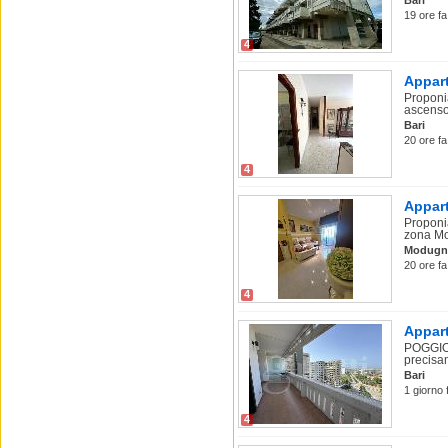
Bari
19 ore fa
4
Appart
Proponia
ascensor
Bari
20 ore fa
4
Appart
Proponia
zona Mo
Modugn
20 ore fa
4
Appart
POGGIOF
precisam
Bari
1 giorno f
4