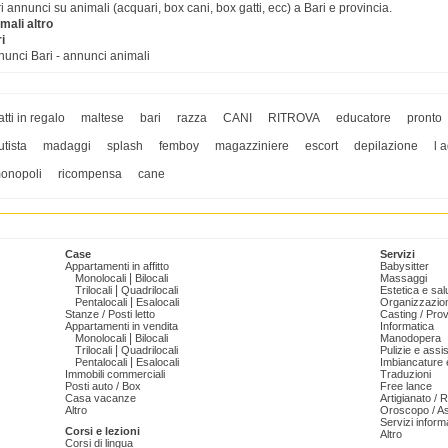
ri annunci su animali (acquari, box cani, box gatti, ecc) a Bari e provincia.
mali altro
i
unci Bari - annunci animali
atti in regalo
maltese
bari
razza
CANI
RITROVA
educatore
pronto
utista
madaggi
splash
femboy
magazziniere
escort
depilazione
l 
onopoli
ricompensa
cane
Case
Servizi
Appartamenti in affitto
Babysitter
|
Monolocali
Bilocali
Massaggi
|
Trilocali
Quadrilocali
Estetica e sal
|
Pentalocali
Esalocali
Organizzazion
Stanze / Posti letto
Casting / Prov
Appartamenti in vendita
Informatica
|
Monolocali
Bilocali
Manodopera
|
Trilocali
Quadrilocali
Pulizie e ass
|
Pentalocali
Esalocali
Imbiancature e
Immobili commerciali
Traduzioni
Posti auto / Box
Free lance
Casa vacanze
Artigianato / 
Altro
Oroscopo / As
Servizi informa
Corsi e lezioni
Altro
Corsi di lingua