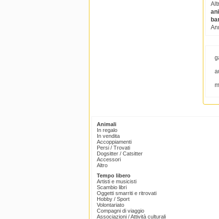
Alt
ani
bar
Ann
g
a
m
Animali
In regalo
In vendita
Accoppiamenti
Persi / Trovati
Dogsitter / Catsitter
Accessori
Altro
Tempo libero
Artisti e musicisti
Scambio libri
Oggetti smarriti e ritrovati
Hobby / Sport
Volontariato
Compagni di viaggio
Associazioni / Attività culturali