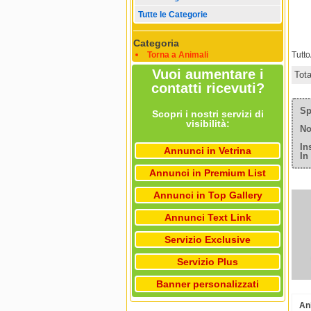
Tutte le Categorie
Categoria
Torna a Animali
Tutt
Vuoi aumentare i
Tot
contatti ricevuti?
Sp
Scopri i nostri servizi di
visibilità:
No
In
Annunci in Vetrina
In
Annunci in Premium List
Annunci in Top Gallery
Annunci Text Link
Servizio Exclusive
Servizio Plus
Banner personalizzati
An