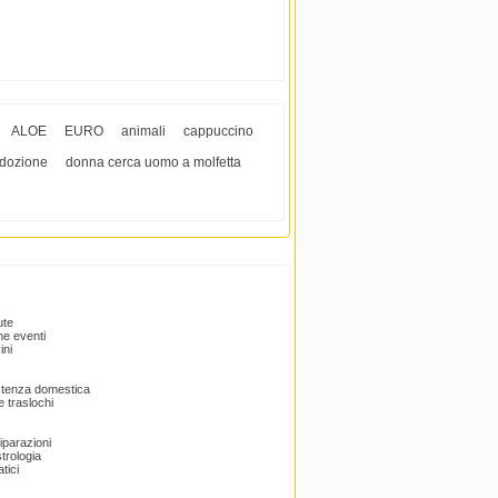
ALOE
EURO
animali
cappuccino
adozione
donna cerca uomo a molfetta
ute
e eventi
ini
istenza domestica
 traslochi
Riparazioni
trologia
tici