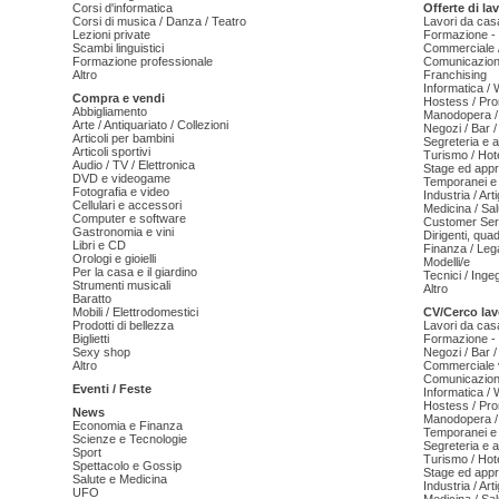
Corsi d'informatica
Offerte di la
Corsi di musica / Danza / Teatro
Lavori da cas
Lezioni private
Formazione - 
Scambi linguistici
Commerciale /
Formazione professionale
Comunicazion
Altro
Franchising
Informatica /
Compra e vendi
Hostess / Pr
Abbigliamento
Manodopera /
Arte / Antiquariato / Collezioni
Negozi / Bar /
Articoli per bambini
Segreteria e 
Articoli sportivi
Turismo / Hot
Audio / TV / Elettronica
Stage ed appr
DVD e videogame
Temporanei e 
Fotografia e video
Industria / Art
Cellulari e accessori
Medicina / Sal
Computer e software
Customer Serv
Gastronomia e vini
Dirigenti, qua
Libri e CD
Finanza / Leg
Orologi e gioielli
Modelli/e
Per la casa e il giardino
Tecnici / Inge
Strumenti musicali
Altro
Baratto
Mobili / Elettrodomestici
CV/Cerco lav
Prodotti di bellezza
Lavori da cas
Biglietti
Formazione - 
Sexy shop
Negozi / Bar /
Altro
Commerciale v
Comunicazion
Eventi / Feste
Informatica /
Hostess / Pr
News
Manodopera /
Economia e Finanza
Temporanei e 
Scienze e Tecnologie
Segreteria e 
Sport
Turismo / Hot
Spettacolo e Gossip
Stage ed appr
Salute e Medicina
Industria / Art
UFO