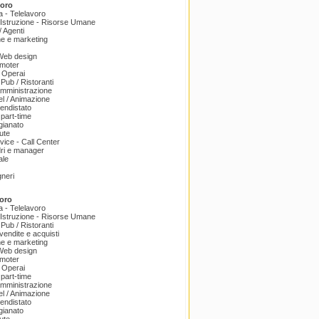
voro
a - Telelavoro
Istruzione - Risorse Umane
 Agenti
e e marketing
 Web design
omoter
 Operai
 Pub / Ristoranti
amministrazione
el / Animazione
endistato
part-time
igianato
ute
ice - Call Center
dri e manager
ale
gneri
oro
a - Telelavoro
Istruzione - Risorse Umane
 Pub / Ristoranti
endite e acquisti
e e marketing
 Web design
omoter
 Operai
part-time
amministrazione
el / Animazione
endistato
igianato