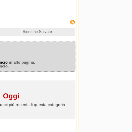
Ricerche Salvate
ncio
in alto pagina.
ncio.
 Oggi
unci più recenti di questa categoria