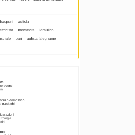
trasporti
autista
ttricista
montatore
idraulico
striale
bari
autista falegname
ute
e eventi
ini
istenza domestica
 traslochi
Riparazioni
trologia
tici
voro