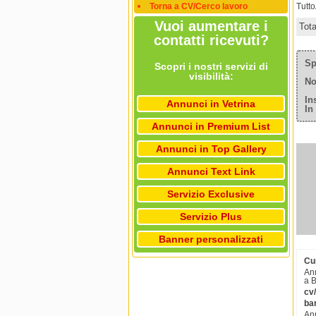
Torna a CV/Cerco lavoro
Tutt
Vuoi aumentare i
Tot
contatti ricevuti?
Sp
Scopri i nostri servizi di
visibilità:
No
In
Annunci in Vetrina
In
Annunci in Premium List
Annunci in Top Gallery
Annunci Text Link
Servizio Exclusive
Servizio Plus
Banner personalizzati
Cur
Ann
a B
cv/
bar
Ann