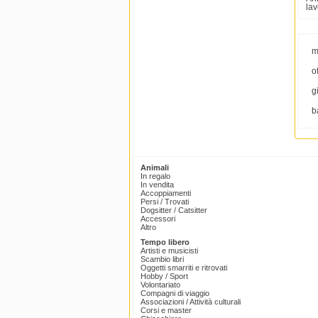
lav
m
o
g
b
Animali
In regalo
In vendita
Accoppiamenti
Persi / Trovati
Dogsitter / Catsitter
Accessori
Altro
Tempo libero
Artisti e musicisti
Scambio libri
Oggetti smarriti e ritrovati
Hobby / Sport
Volontariato
Compagni di viaggio
Associazioni / Attività culturali
Corsi e master