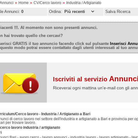
»
»
»
oAnnunci
Home
CV/Cerco lavoro
Industria / Artigianato
ale Annunci:
0
Ordina:
Salva Ricerca
iacenti !!!. Al momento non sono presenti annunci.
n hai trovato quello che cercavi?
serisci GRATIS il tuo annuncio facendo click sul pulsante
Inserisci Annu
 questo modo potrai essere contattato dagli utenti interessati al tuo annu
Annunci
Iscriviti al servizio
Riceverai ogni mattina un'e-mail con gli ann
riculum/Cerco lavoro - Industria / Artigianato a Bari
unci di cerco lavoro nel settore dell'industria e artigianato a Bari e provincia per op
ari per trovare lavoro.
cerco lavoro industria / artigianato
i
unci Bari - avoro cerco - lavoro annunci - industria lavoro - lavoro artigianato - lavo