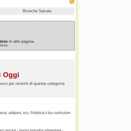
Ricerche Salvate
ncio
in alto pagina.
ncio.
 Oggi
unci più recenti di questa categoria
erai, artigiani, ecc. Pubblica il tuo curriculum
ro cercasi - lavoro industria alimentare -