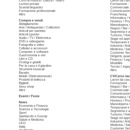
Corsi di musica / Danza / Teatro
Lavori da cas
Lezioni private
Formazione - 
Scambi linguistici
Commerciale /
Formazione professionale
Comunicazion
Altro
Franchising
Informatica /
Compra e vendi
Hostess / Pr
Abbigliamento
Manodopera /
Arte / Antiquariato / Collezioni
Negozi / Bar /
Articoli per bambini
Segreteria e 
Articoli sportivi
Turismo / Hot
Audio / TV / Elettronica
Stage ed appr
DVD e videogame
Temporanei e 
Fotografia e video
Industria / Art
Cellulari e accessori
Medicina / Sal
Computer e software
Customer Serv
Gastronomia e vini
Dirigenti, qua
Libri e CD
Finanza / Leg
Orologi e gioielli
Modelli/e
Per la casa e il giardino
Tecnici / Inge
Strumenti musicali
Altro
Baratto
Mobili / Elettrodomestici
CV/Cerco lav
Prodotti di bellezza
Lavori da cas
Biglietti
Formazione - 
Sexy shop
Negozi / Bar /
Altro
Commerciale v
Comunicazion
Eventi / Feste
Informatica /
Hostess / Pr
News
Manodopera /
Economia e Finanza
Temporanei e 
Scienze e Tecnologie
Segreteria e 
Sport
Turismo / Hot
Spettacolo e Gossip
Stage ed appr
Salute e Medicina
Industria / Art
UFO
Medicina / Sal
Italia
Customer Serv