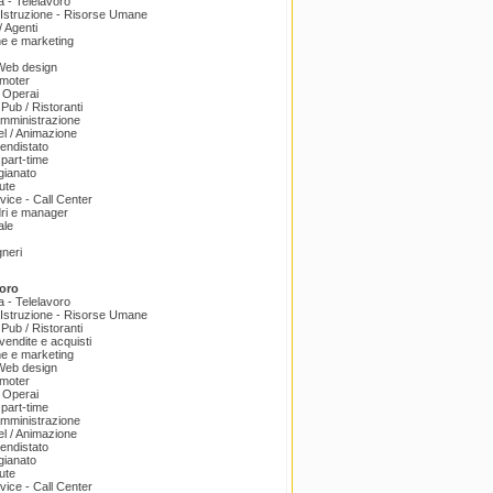
a - Telelavoro
Istruzione - Risorse Umane
 Agenti
e e marketing
 Web design
omoter
 Operai
 Pub / Ristoranti
amministrazione
el / Animazione
endistato
part-time
igianato
ute
ice - Call Center
dri e manager
ale
gneri
oro
a - Telelavoro
Istruzione - Risorse Umane
 Pub / Ristoranti
endite e acquisti
e e marketing
 Web design
omoter
 Operai
part-time
amministrazione
el / Animazione
endistato
igianato
ute
ice - Call Center