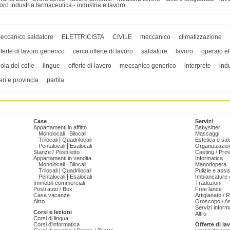
oro industria farmaceutica - industria e lavoro
eccanico saldatore
ELETTRICISTA
CIVILE
meccanico
climatizzazione
fferte di lavoro generico
cerco offerte di lavoro
saldatore
lavoro
operaio ele
ioia del colle
lingue
offerte di lavoro
meccanico generico
interprete
indu
ari e provincia
partita
Case
Servizi
Appartamenti in affitto
Babysitter
|
Monolocali
Bilocali
Massaggi
|
Trilocali
Quadrilocali
Estetica e sal
|
Pentalocali
Esalocali
Organizzazion
Stanze / Posti letto
Casting / Prov
Appartamenti in vendita
Informatica
|
Monolocali
Bilocali
Manodopera
|
Trilocali
Quadrilocali
Pulizie e ass
|
Pentalocali
Esalocali
Imbiancature e
Immobili commerciali
Traduzioni
Posti auto / Box
Free lance
Casa vacanze
Artigianato / 
Altro
Oroscopo / As
Servizi informa
Corsi e lezioni
Altro
Corsi di lingua
Corsi d'informatica
Offerte di la