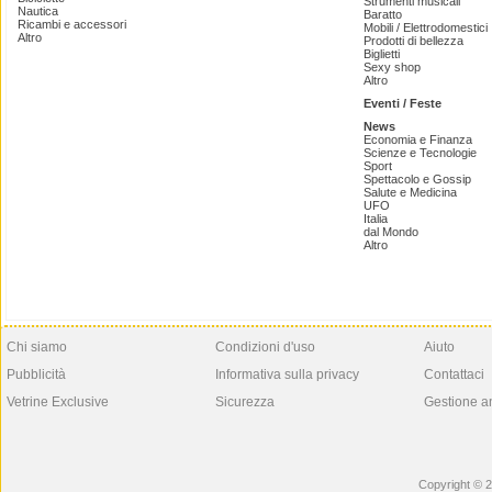
Strumenti musicali
Nautica
Baratto
Ricambi e accessori
Mobili / Elettrodomestici
Altro
Prodotti di bellezza
Biglietti
Sexy shop
Altro
Eventi / Feste
News
Economia e Finanza
Scienze e Tecnologie
Sport
Spettacolo e Gossip
Salute e Medicina
UFO
Italia
dal Mondo
Altro
Chi siamo
Condizioni d'uso
Aiuto
Pubblicità
Informativa sulla privacy
Contattaci
Vetrine Exclusive
Sicurezza
Gestione a
Copyright © 