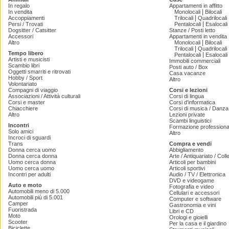
In regalo
Appartamenti in affitto
|
In vendita
Monolocali
Bilocali
|
Accoppiamenti
Trilocali
Quadrilocali
|
Persi / Trovati
Pentalocali
Esalocali
Dogsitter / Catsitter
Stanze / Posti letto
Accessori
Appartamenti in vendita
|
Altro
Monolocali
Bilocali
|
Trilocali
Quadrilocali
Tempo libero
|
Pentalocali
Esalocali
Artisti e musicisti
Immobili commerciali
Scambio libri
Posti auto / Box
Oggetti smarriti e ritrovati
Casa vacanze
Hobby / Sport
Altro
Volontariato
Compagni di viaggio
Corsi e lezioni
Associazioni / Attività culturali
Corsi di lingua
Corsi e master
Corsi d'informatica
Chiacchiere
Corsi di musica / Danza 
Altro
Lezioni private
Scambi linguistici
Incontri
Formazione professiona
Solo amici
Altro
Incroci di sguardi
Trans
Compra e vendi
Donna cerca uomo
Abbigliamento
Donna cerca donna
Arte / Antiquariato / Coll
Uomo cerca donna
Articoli per bambini
Uomo cerca uomo
Articoli sportivi
Incontri per adulti
Audio / TV / Elettronica
DVD e videogame
Auto e moto
Fotografia e video
Automobili meno di 5.000
Cellulari e accessori
Automobili più di 5.001
Computer e software
Camper
Gastronomia e vini
Fuoristrada
Libri e CD
Moto
Orologi e gioielli
Scooter
Per la casa e il giardino
Biciclette