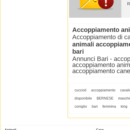
R
Accoppiamento ani
Accoppiamento di cani
animali accoppiame
bari
Annunci Bari - accop
accoppiamento anima
accoppiamento cane 
cuccioli
accoppiamento
cavali
disponibile
BERNESE
maschi
coniglio
bari
femmina
king
Animali
Case