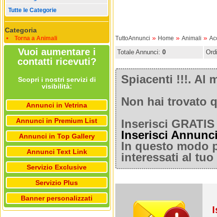
Tutte le Categorie
Categoria
»
»
»
Torna a Animali
TuttoAnnunci
Home
Animali
Ac
Vuoi aumentare i
Totale Annunci:
0
Ord
contatti ricevuti?
Spiacenti !!!. A
Scopri i nostri servizi di
visibilità:
Non hai trovato q
Annunci in Vetrina
Annunci in Premium List
Inserisci GRATIS 
Inserisci Annunc
Annunci in Top Gallery
In questo modo po
Annunci Text Link
interessati al tu
Servizio Exclusive
Servizio Plus
Banner personalizzati
I