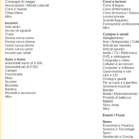
Compagni di viaggio
Corsi e lezioni
Associazioni / Attività culturali
Corsi di lingua
Corsi e master
Corsi d'informatica
Chiacchiere
Corsi di musica / Danza 
Altro
Lezioni private
Scambi linguistici
Incontri
Formazione professiona
Solo amici
Altro
Incroci di sguardi
Trans
Compra e vendi
Donna cerca uomo
Abbigliamento
Donna cerca donna
Arte / Antiquariato / Coll
Uomo cerca donna
Articoli per bambini
Uomo cerca uomo
Articoli sportivi
Incontri per adulti
Audio / TV / Elettronica
DVD e videogame
Auto e moto
Fotografia e video
Automobili meno di 5.000
Cellulari e accessori
Automobili più di 5.001
Computer e software
Camper
Gastronomia e vini
Fuoristrada
Libri e CD
Moto
Orologi e gioielli
Scooter
Per la casa e il giardino
Biciclette
Strumenti musicali
Nautica
Baratto
Ricambi e accessori
Mobili / Elettrodomestici
Altro
Prodotti di bellezza
Biglietti
Sexy shop
Altro
Eventi / Feste
News
Economia e Finanza
Scienze e Tecnologie
Sport
Spettacolo e Gossip