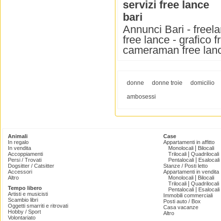
servizi free lance
bari
Annunci Bari - freelan
free lance - grafico f
cameraman free lan
donne
donne troie
domicilio
ambosessi
Animali
Case
In regalo
Appartamenti in affitto
|
In vendita
Monolocali
Bilocali
|
Accoppiamenti
Trilocali
Quadrilocali
|
Persi / Trovati
Pentalocali
Esalocali
Dogsitter / Catsitter
Stanze / Posti letto
Accessori
Appartamenti in vendita
|
Altro
Monolocali
Bilocali
|
Trilocali
Quadrilocali
Tempo libero
|
Pentalocali
Esalocali
Artisti e musicisti
Immobili commerciali
Scambio libri
Posti auto / Box
Oggetti smarriti e ritrovati
Casa vacanze
Hobby / Sport
Altro
Volontariato