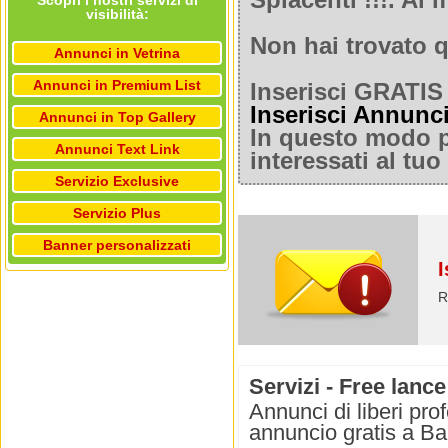
Spiacenti !!!. A
Scopri i nostri servizi di
visibilità:
Non hai trovato q
Annunci in Vetrina
Annunci in Premium List
Inserisci GRATIS 
Inserisci Annunc
Annunci in Top Gallery
In questo modo po
Annunci Text Link
interessati al tu
Servizio Exclusive
Servizio Plus
Banner personalizzati
I
R
Servizi - Free lance
Annunci di liberi prof
annuncio gratis a Bar