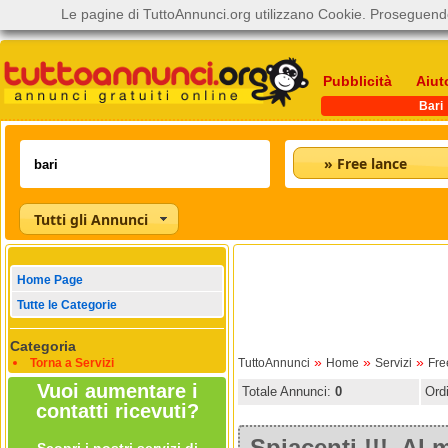
Le pagine di TuttoAnnunci.org utilizzano Cookie. Proseguendo
Pubblicità
Aiut
Bari
» Free lance
Tutti gli Annunci
Home Page
Tutte le Categorie
Categoria
»
»
»
Torna a Servizi
TuttoAnnunci
Home
Servizi
Fre
Vuoi aumentare i
Totale Annunci:
0
Ord
contatti ricevuti?