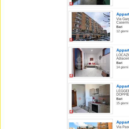
4
Appart
Via Garg
Caserma
Bari
12 giorni 
4
Appart
LOCAZI
Adiacen
Bari
14 giorni 
4
Appart
LEGGER
DOPPIE .
Bari
15 giorni
4
Appart
Via Pasu