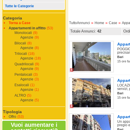
Tutte le Categorie
Categoria
»
»
»
Torna a Case
TuttoAnnunci
Home
Case
Appar
Appartamenti in affitto
(53)
Totale Annunci:
42
Ord
Monolocali
(9)
Agenzie
(9)
Bilocali
(8)
Appart
Agenzie
(8)
POGGIOF
precisam
Trilocali
(18)
Bari
Agenzie
(18)
15 ore fa
Quadrilocali
(9)
Agenzie
(9)
4
Pentalocali
(3)
Agenzie
(3)
Appart
Esalocali
(1)
LOCAZIO
servizi,
Agenzie
(1)
Bari
ALTRO
(5)
15 ore fa
Agenzie
(5)
4
Tipologia
Appart
Offro
(53)
Un appa
Vuoi aumentare i
pregio e
Bari