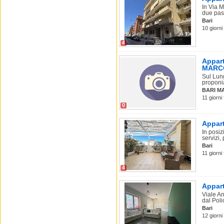
In Via M
due pass
Bari
10 giorni 
4
Appart
MARC
Sul Lun
proponia
BARI M
11 giorni 
0
Appart
In posiz
servizi, 
Bari
11 giorni 
4
Appart
Viale A
dal Polic
Bari
12 giorni