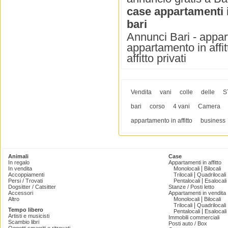
case appartamenti i
bari
Annunci Bari - appart
appartamento in affit
affitto privati
Vendita
vani
colle
delle
S
bari
corso
4 vani
Camera
appartamento in affitto
business
Animali
Case
In regalo
Appartamenti in affitto
|
In vendita
Monolocali
Bilocali
|
Accoppiamenti
Trilocali
Quadrilocali
|
Persi / Trovati
Pentalocali
Esalocali
Dogsitter / Catsitter
Stanze / Posti letto
Accessori
Appartamenti in vendita
|
Altro
Monolocali
Bilocali
|
Trilocali
Quadrilocali
Tempo libero
|
Pentalocali
Esalocali
Artisti e musicisti
Immobili commerciali
Scambio libri
Posti auto / Box