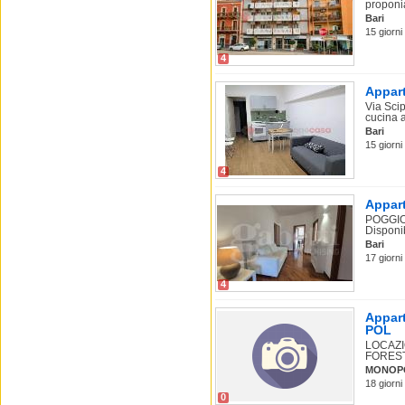
proponia
Bari
15 giorni 
4
Appart
Via Scip
cucina ab
Bari
15 giorni
4
Appart
POGGIO
Disponib
Bari
17 giorni
4
Appart
POL
LOCAZI
FOREST
MONOPO
18 giorni
0