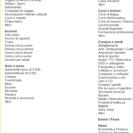
Oggetti smarriti e ritrovati
Casa vacanze
Hobby / Sport
Altro
Volontariato
Compagni di viaggio
Corsi e lezioni
Associazioni / Attività culturali
Corsi di lingua
Corsi e master
Corsi d'informatica
Chiacchiere
Corsi di musica / Danza 
Altro
Lezioni private
Scambi linguistici
Incontri
Formazione professiona
Solo amici
Altro
Incroci di sguardi
Trans
Compra e vendi
Donna cerca uomo
Abbigliamento
Donna cerca donna
Arte / Antiquariato / Coll
Uomo cerca donna
Articoli per bambini
Uomo cerca uomo
Articoli sportivi
Incontri per adulti
Audio / TV / Elettronica
DVD e videogame
Auto e moto
Fotografia e video
Automobili meno di 5.000
Cellulari e accessori
Automobili più di 5.001
Computer e software
Camper
Gastronomia e vini
Fuoristrada
Libri e CD
Moto
Orologi e gioielli
Scooter
Per la casa e il giardino
Biciclette
Strumenti musicali
Nautica
Baratto
Ricambi e accessori
Mobili / Elettrodomestici
Altro
Prodotti di bellezza
Biglietti
Sexy shop
Altro
Eventi / Feste
News
Economia e Finanza
Scienze e Tecnologie