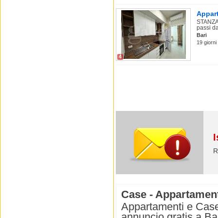
Appart
STANZA 
passi da
Bari
19 giorni
4
I
R
Case - Appartamenti 
Appartamenti e Case i
annuncio gratis a Bar