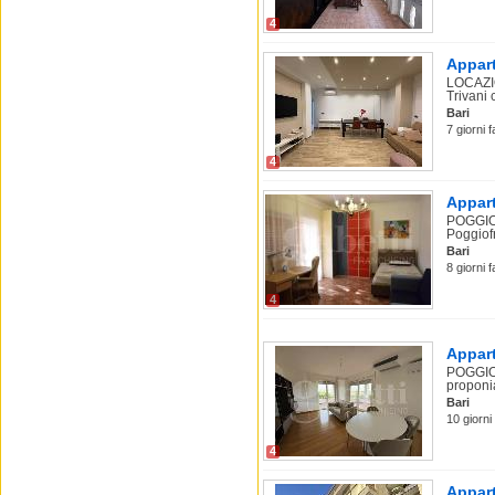
4
Appart
LOCAZIO
Trivani
Bari
7 giorni f
4
Appart
POGGIOF
Poggiofr
Bari
8 giorni 
4
Appart
POGGIOF
proponia
Bari
10 giorni
4
Appart