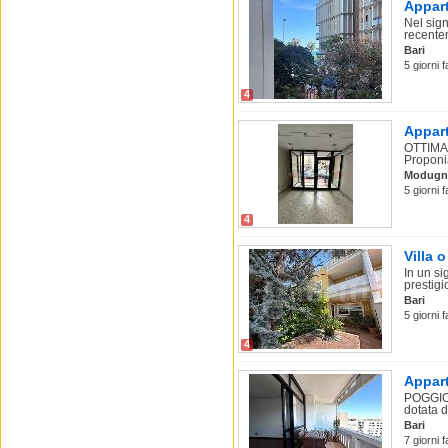
Appart
Nel sig
recentem
Bari
5 giorni f
4
Appart
OTTIMA
Proponia
Modugn
5 giorni 
4
Villa o
In un si
prestigio
Bari
5 giorni 
4
Appart
POGGIOF
dotata di
Bari
7 giorni f