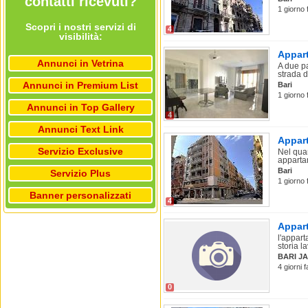
contatti ricevuti?
1 giorno 
Scopri i nostri servizi di
4
visibilità:
Appart
Annunci in Vetrina
A due pa
strada d
Annunci in Premium List
Bari
1 giorno 
Annunci in Top Gallery
4
Annunci Text Link
Appart
Servizio Exclusive
Nel quar
apparta
Bari
Servizio Plus
1 giorno 
Banner personalizzati
4
Appart
l'appart
storia la
BARI JA
4 giorni 
0