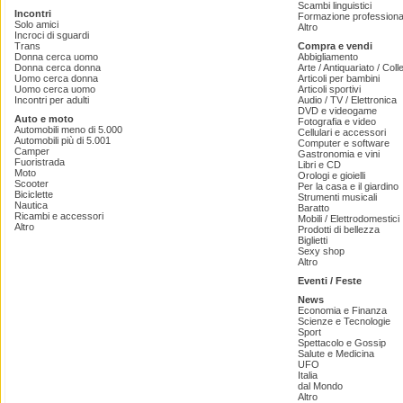
Scambi linguistici
Incontri
Formazione professiona
Solo amici
Altro
Incroci di sguardi
Trans
Compra e vendi
Donna cerca uomo
Abbigliamento
Donna cerca donna
Arte / Antiquariato / Coll
Uomo cerca donna
Articoli per bambini
Uomo cerca uomo
Articoli sportivi
Incontri per adulti
Audio / TV / Elettronica
DVD e videogame
Auto e moto
Fotografia e video
Automobili meno di 5.000
Cellulari e accessori
Automobili più di 5.001
Computer e software
Camper
Gastronomia e vini
Fuoristrada
Libri e CD
Moto
Orologi e gioielli
Scooter
Per la casa e il giardino
Biciclette
Strumenti musicali
Nautica
Baratto
Ricambi e accessori
Mobili / Elettrodomestici
Altro
Prodotti di bellezza
Biglietti
Sexy shop
Altro
Eventi / Feste
News
Economia e Finanza
Scienze e Tecnologie
Sport
Spettacolo e Gossip
Salute e Medicina
UFO
Italia
dal Mondo
Altro