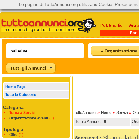
Le pagine di TuttoAnnunci.org utilizzano Cookie. Proseguendo
Pubblicità
Aiut
Bari
» Organizzazione 
Tutti gli Annunci
Home Page
Tutte le Categorie
Categoria
»
»
»
Torna a Servizi
TuttoAnnunci
Home
Servizi
Org
Organizzazione eventi
(1)
Totale Annunci:
0
Ord
Tipologia
Offro
(1)