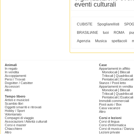
eventi culturali
CUBISTE
Spogliarellisti
SPOG
BRASILIANE
tuoi
ROMA
pu
Agenzia
Musica
spettacoli
m
Animali
Case
In regalo
Appartamenti in affitto
|
In vendita
Monolocali
Bilocali
|
Accoppiamenti
Trilocali
Quadrilocali
|
Persi / Trovati
Pentalocali
Esalocali
Dogsitter / Catsitter
Stanze / Posti letto
Accessori
Appartamenti in vendita
|
Altro
Monolocali
Bilocali
|
Trilocali
Quadrilocali
Tempo libero
|
Pentalocali
Esalocali
Artisti e musicisti
Immobili commerciali
Scambio libri
Posti auto / Box
Oggetti smarriti e ritrovati
Casa vacanze
Hobby / Sport
Altro
Volontariato
Compagni di viaggio
Corsi e lezioni
Associazioni / Attività culturali
Corsi di lingua
Corsi e master
Corsi d'informatica
Chiacchiere
Corsi di musica / Danza 
Altro
Lezioni private