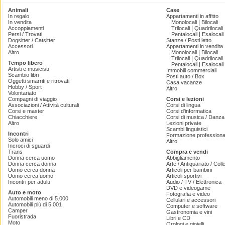
Animali
Case
In regalo
Appartamenti in affitto
|
In vendita
Monolocali
Bilocali
|
Accoppiamenti
Trilocali
Quadrilocali
|
Persi / Trovati
Pentalocali
Esalocali
Dogsitter / Catsitter
Stanze / Posti letto
Accessori
Appartamenti in vendita
|
Altro
Monolocali
Bilocali
|
Trilocali
Quadrilocali
Tempo libero
|
Pentalocali
Esalocali
Artisti e musicisti
Immobili commerciali
Scambio libri
Posti auto / Box
Oggetti smarriti e ritrovati
Casa vacanze
Hobby / Sport
Altro
Volontariato
Compagni di viaggio
Corsi e lezioni
Associazioni / Attività culturali
Corsi di lingua
Corsi e master
Corsi d'informatica
Chiacchiere
Corsi di musica / Danza 
Altro
Lezioni private
Scambi linguistici
Incontri
Formazione professiona
Solo amici
Altro
Incroci di sguardi
Trans
Compra e vendi
Donna cerca uomo
Abbigliamento
Donna cerca donna
Arte / Antiquariato / Coll
Uomo cerca donna
Articoli per bambini
Uomo cerca uomo
Articoli sportivi
Incontri per adulti
Audio / TV / Elettronica
DVD e videogame
Auto e moto
Fotografia e video
Automobili meno di 5.000
Cellulari e accessori
Automobili più di 5.001
Computer e software
Camper
Gastronomia e vini
Fuoristrada
Libri e CD
Moto
Orologi e gioielli