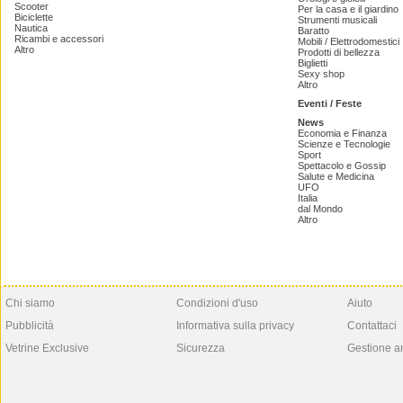
Scooter
Per la casa e il giardino
Biciclette
Strumenti musicali
Nautica
Baratto
Ricambi e accessori
Mobili / Elettrodomestici
Altro
Prodotti di bellezza
Biglietti
Sexy shop
Altro
Eventi / Feste
News
Economia e Finanza
Scienze e Tecnologie
Sport
Spettacolo e Gossip
Salute e Medicina
UFO
Italia
dal Mondo
Altro
Chi siamo
Condizioni d'uso
Aiuto
Pubblicità
Informativa sulla privacy
Contattaci
Vetrine Exclusive
Sicurezza
Gestione a