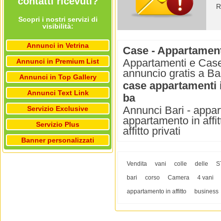
contatti ricevuti?
R
Scopri i nostri servizi di
visibilità:
Annunci in Vetrina
Case - Appartamenti 
Appartamenti e Case i
Annunci in Premium List
annuncio gratis a Bar
Annunci in Top Gallery
case appartamenti i
Annunci Text Link
ba
Annunci Bari - appart
Servizio Exclusive
appartamento in affit
Servizio Plus
affitto privati
Banner personalizzati
Vendita
vani
colle
delle
S
bari
corso
Camera
4 vani
appartamento in affitto
business