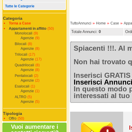
Tutte le Categorie
Categoria
»
»
»
Torna a Case
TuttoAnnunci
Home
Case
Appar
Appartamenti in affitto
(50)
Totale Annunci:
0
Ord
Monolocali
(9)
Agenzie
(9)
Bilocali
(8)
Spiacenti !!!. A
Agenzie
(8)
Trilocali
(17)
Agenzie
(17)
Non hai trovato q
Quadrilocali
(8)
Agenzie
(8)
Inserisci GRATIS 
Pentalocali
(2)
Agenzie
(2)
Inserisci Annunc
Esalocali
(1)
In questo modo po
Agenzie
(1)
interessati al tu
ALTRO
(5)
Agenzie
(5)
Tipologia
Offro
(50)
Vuoi aumentare i
I