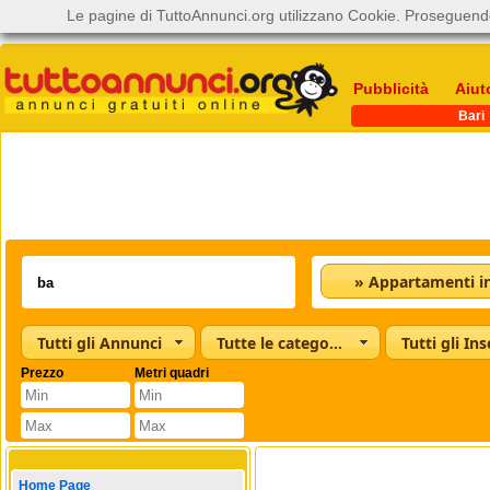
Le pagine di TuttoAnnunci.org utilizzano Cookie. Proseguendo
Pubblicità
Aiut
Bari
Tutti gli Annunci
Tutte le categorie
Tutti gli Ins
Prezzo
Metri quadri
Home Page