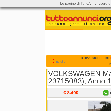
Le pagine di TuttoAnnunci.org ut
TuttoAnnunci
»
Home
⟨
Indietro
N
VOLKSWAGEN Maggi
23715083), Anno 
€ 8.400