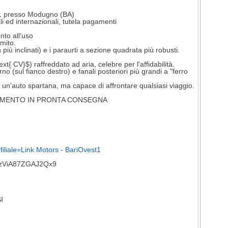
351 presso Modugno (BA)
li ed internazionali, tutela pagamenti
nto all'uso
mito.
n più inclinati) e i paraurti a sezione quadrata più robusti.
{ CV}$) raffreddato ad aria, celebre per l'affidabilità.
no (sul fianco destro) e fanali posteriori più grandi a "ferro
un'auto spartana, ma capace di affrontare qualsiasi viaggio.
TAMENTO IN PRONTA CONSEGNA
hp?filiale=Link Motors - BariOvest1
pQzViA87ZGAJ2Qx9
I