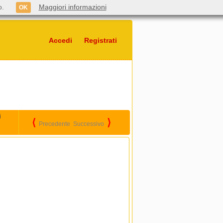
o.
Maggiori informazioni
OK
Accedi
Registrati
i
⟨
⟩
Precedente
Successivo