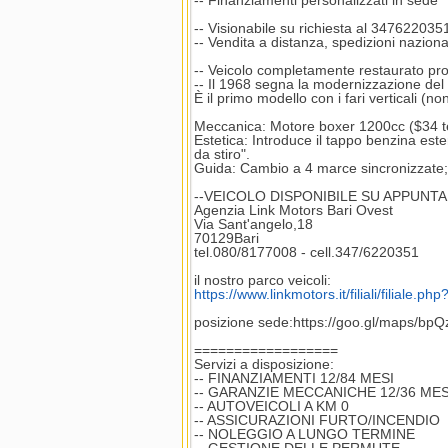
-- Finanziamenti personalizzati in sede
-- Visionabile su richiesta al 3476220
-- Vendita a distanza, spedizioni naziona
-- Veicolo completamente restaurato pro
-- Il 1968 segna la modernizzazione del 
È il primo modello con i fari verticali (no
Meccanica: Motore boxer 1200cc ($34 text
Estetica: Introduce il tappo benzina ester
da stiro".
Guida: Cambio a 4 marce sincronizzate; 
--VEICOLO DISPONIBILE SU APPUN
Agenzia Link Motors Bari Ovest
Via Sant'angelo,18
70129Bari
tel.080/8177008 - cell.347/6220351
il nostro parco veicoli:
https://www.linkmotors.it/filiali/filiale.p
posizione sede:https://goo.gl/maps/b
==================
Servizi a disposizione:
-- FINANZIAMENTI 12/84 MESI
-- GARANZIE MECCANICHE 12/36 MES
-- AUTOVEICOLI A KM 0
-- ASSICURAZIONI FURTO/INCENDIO
-- NOLEGGIO A LUNGO TERMINE