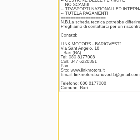
-- GESTIONE DELLE PERMUTE
-- NO SCAMBI
-- TRASPORTI NAZIONALI ED INTERN
-- TUTELA PAGAMENTI
==================
N.B.La scheda tecnica potrebbe differire 
Preghiamo di contattarci per un riscontro
Contatti:
LINK MOTORS - BARIOVEST1
Via Sant Angelo, 18
- Bari (BA)
Tel: 080 8177008
Cell: 347 6220351
Fax:
Sito: www.linkmotors.it
Email: linkmotorsbariovest1@gmail.com
Telefono: 080 8177008
Comune: Bari