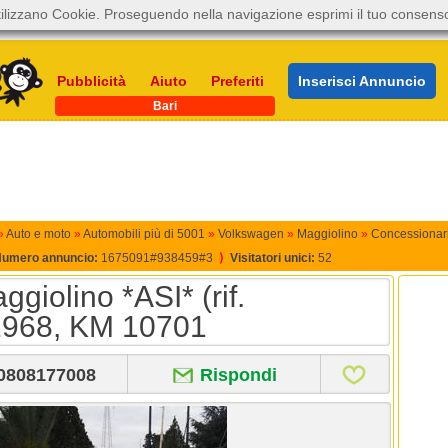
ilizzano Cookie. Proseguendo nella navigazione esprimi il tuo consens
Pubblicità
Aiuto
Preferiti
Inserisci Annuncio
Bari
»
Auto e moto
»
Automobili più di 5001
»
Volkswagen
»
Maggiolino
»
Concessionar
umero annuncio:
1675091#938459#3
⟩
Visitatori unici:
52
olino *ASI* (rif.
1968, KM 10701
0808177008
Rispondi