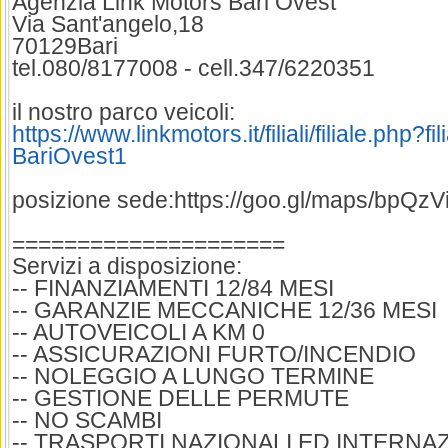
Agenzia Link Motors Bari Ovest
Via Sant'angelo,18
70129Bari
tel.080/8177008 - cell.347/6220351
il nostro parco veicoli:
https://www.linkmotors.it/filiali/filiale.php?f
BariOvest1
posizione sede:https://goo.gl/maps/bpQ
=====================
Servizi a disposizione:
-- FINANZIAMENTI 12/84 MESI
-- GARANZIE MECCANICHE 12/36 MESI
-- AUTOVEICOLI A KM 0
-- ASSICURAZIONI FURTO/INCENDIO
-- NOLEGGIO A LUNGO TERMINE
-- GESTIONE DELLE PERMUTE
-- NO SCAMBI
-- TRASPORTI NAZIONALI ED INTERNA