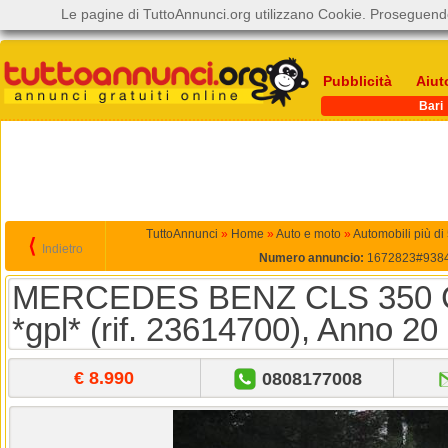
Le pagine di TuttoAnnunci.org utilizzano Cookie. Proseguendo
Pubblicità
Aiut
Bari
TuttoAnnunci
»
Home
»
Auto e moto
»
Automobili più di
⟨
Indietro
Numero annuncio:
1672823#938
MERCEDES BENZ CLS 350 
*gpl* (rif. 23614700), Anno 20
€ 8.990
0808177008