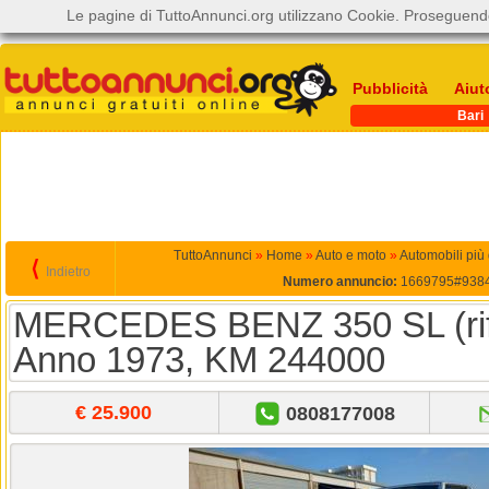
Le pagine di TuttoAnnunci.org utilizzano Cookie. Proseguendo
Pubblicità
Aiut
Bari
TuttoAnnunci
»
Home
»
Auto e moto
»
Automobili più
⟨
Indietro
Numero annuncio:
1669795#938
MERCEDES BENZ 350 SL (rif
Anno 1973, KM 244000
€ 25.900
0808177008