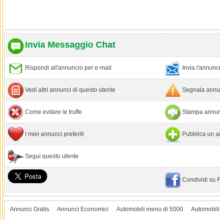
Invia Messaggio Chat
Rispondi all'annuncio per e-mail
Invia l'annun
Vedi altri annunci di questo utente
Segnala annun
Come evitare le truffe
Stampa annun
I miei annunci preferiti
Pubblica un a
Segui questo utente
Condividi su
Annunci Gratis
Annunci Economici
Automobili meno di 5000
Automobili