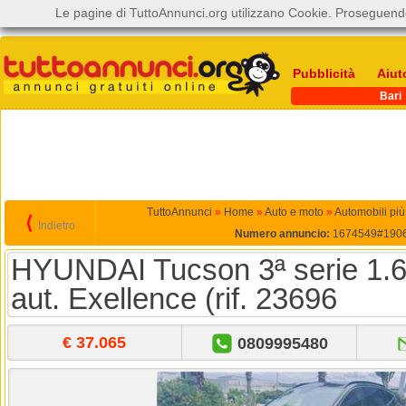
Le pagine di TuttoAnnunci.org utilizzano Cookie. Proseguendo
Pubblicità
Aiut
Bari
TuttoAnnunci
»
Home
»
Auto e moto
»
Automobili più
⟨
Indietro
Numero annuncio:
1674549#190
HYUNDAI Tucson 3ª serie 1
aut. Exellence (rif. 23696
€ 37.065
0809995480