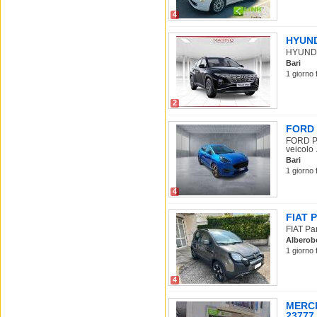
4
HYUNDA
HYUNDAI
Bari
1 giorno 
2
FORD 
FORD Pu
veicolo .
Bari
1 giorno 
4
FIAT P
FIAT Pan
Alberob
1 giorno 
4
MERCE
23777