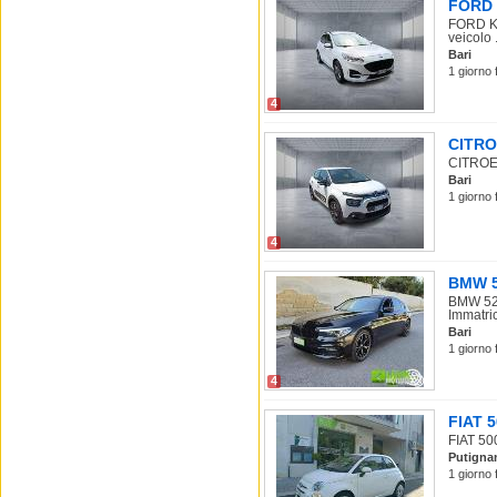
FORD K
FORD Ku
veicolo .
Bari
1 giorno 
4
CITROE
CITROEN
Bari
1 giorno 
4
BMW 52
BMW 520
Immatric
Bari
1 giorno 
4
FIAT 5
FIAT 500
Putigna
1 giorno 