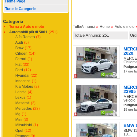
Home Page
Tutte le Categorie
Categoria
»
»
Torna a Auto e moto
TuttoAnnunci
Home
Auto e moto
Automobili più di 5001
(251)
Totale Annunci:
251
Ord
Alfa Romeo
(7)
Audi
(5)
Bmw
(17)
MERCE
2020,
Citroen
(14)
MERCEDE
Ferrari
(1)
Chilomet
Fiat
(33)
Putigna
Ford
(12)
17 ore fa
Hyundai
(22)
4
Innocenti
(1)
Kia Motors
(2)
MERCE
23995
Lancia
(4)
MERCEDE
Lexus
(1)
veicolo .
Maserati
(2)
Putigna
Mercedes
(23)
18 ore fa
Mg
(1)
4
Mini
(3)
Mitsubishi
(1)
BMW 11
Opel
(12)
BMW 118
18...
Peugeot
(9)