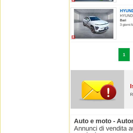
HYUNDA
HYUNDAI
Bari
3 giorni 
4
1
I
R
Auto e moto - Autom
Annunci di vendita a