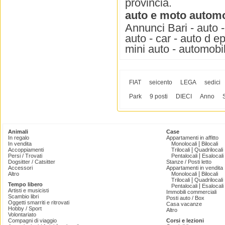
provincia.
auto e moto automob
Annunci Bari - auto -
auto - car - auto d e
mini auto - automobil
FIAT
seicento
LEGA
sedici
Park
9 posti
DIECI
Anno
Animali
Case
In regalo
Appartamenti in affitto
|
In vendita
Monolocali
Bilocali
|
Accoppiamenti
Trilocali
Quadrilocali
|
Persi / Trovati
Pentalocali
Esalocali
Dogsitter / Catsitter
Stanze / Posti letto
Accessori
Appartamenti in vendita
|
Altro
Monolocali
Bilocali
|
Trilocali
Quadrilocali
Tempo libero
|
Pentalocali
Esalocali
Artisti e musicisti
Immobili commerciali
Scambio libri
Posti auto / Box
Oggetti smarriti e ritrovati
Casa vacanze
Hobby / Sport
Altro
Volontariato
Compagni di viaggio
Corsi e lezioni