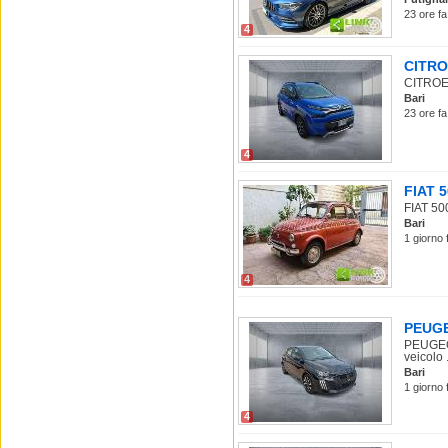
23 ore fa
4
CITROE
CITROEN
Bari
23 ore fa
4
FIAT 5
FIAT 50
Bari
1 giorno 
4
PEUGEO
PEUGEOT
veicolo .
Bari
1 giorno 
4