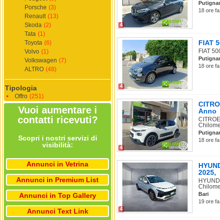
Putigna
Porsche
(3)
18 ore fa
Renault
(13)
Skoda
(2)
4
Tata
(1)
FIAT 5
Toyota
(6)
FIAT 500
Volvo
(1)
Putigna
Volkswagen
(7)
18 ore fa
ALTRO
(48)
4
Tipologia
Offro
(251)
CITRO
Vuoi aumentare i
Anno
contatti ricevuti?
CITROEN
Chilomet
Putigna
Scopri i nostri servizi di
18 ore fa
visibilità:
4
Annunci in Vetrina
HYUNDA
2025,
Annunci in Premium List
HYUNDAI
Chilomet
Bari
Annunci in Top Gallery
19 ore fa
4
Annunci Text Link