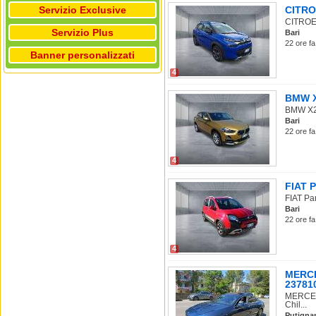
Servizio Exclusive
CITROE
CITROEN 
Servizio Plus
Bari
22 ore fa
Banner personalizzati
4
BMW X2
BMW X2 
Bari
22 ore fa
4
FIAT P
FIAT Pan
Bari
22 ore fa
4
MERCE
237810
MERCEDE
Chil...
Putigna