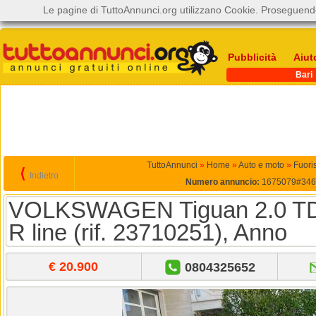
Le pagine di TuttoAnnunci.org utilizzano Cookie. Proseguendo
Pubblicità
Aiut
Bari
TuttoAnnunci
»
Home
»
Auto e moto
»
Fuori
⟨
Indietro
Numero annuncio:
1675079#346
VOLKSWAGEN Tiguan 2.0 T
R line (rif. 23710251), Anno
€ 20.900
0804325652