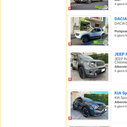
4 giorni 
4
DACIA 
DACIA D
...
Putigna
6 giorni 
4
JEEP R
JEEP Re
Chilomet
Alberob
6 giorni 
4
KIA Sp
KIA Spo
Alberob
6 giorni 
4