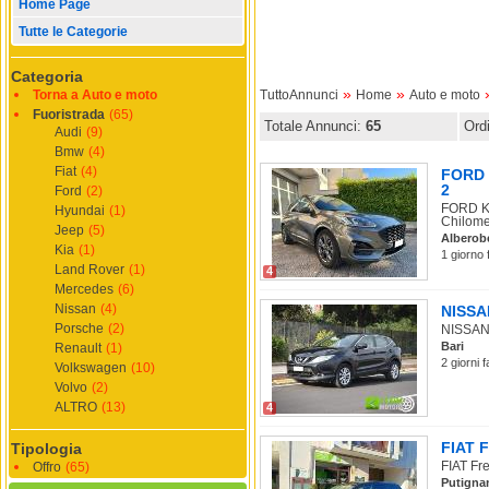
Home Page
Tutte le Categorie
Categoria
»
»
Torna a Auto e moto
TuttoAnnunci
Home
Auto e moto
Fuoristrada
(65)
Totale Annunci:
65
Ord
Audi
(9)
Bmw
(4)
Fiat
(4)
FORD K
2
Ford
(2)
FORD Ku
Hyundai
(1)
Chilomet
Jeep
(5)
Alberob
Kia
(1)
1 giorno 
Land Rover
(1)
4
Mercedes
(6)
Nissan
(4)
NISSAN
Porsche
(2)
NISSAN 
Bari
Renault
(1)
2 giorni 
Volkswagen
(10)
Volvo
(2)
ALTRO
(13)
4
FIAT F
Tipologia
FIAT Fre
Offro
(65)
Putigna