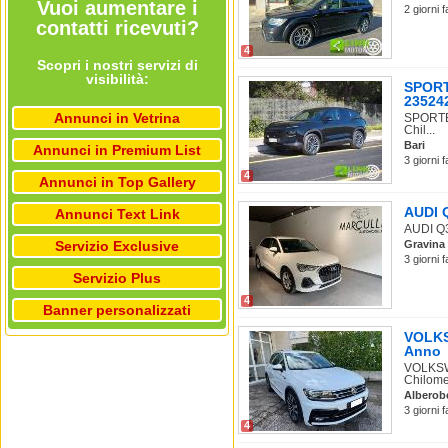
Vuoi aumentare i
2 giorni 
contatti ricevuti?
4
Scopri i nostri servizi di
visibilità:
SPORT
235242
Annunci in Vetrina
SPORTEQ
Chil...
Bari
Annunci in Premium List
3 giorni 
4
Annunci in Top Gallery
AUDI Q
Annunci Text Link
AUDI Q3 
Servizio Exclusive
Gravina 
3 giorni 
Servizio Plus
4
Banner personalizzati
VOLKSW
Anno
VOLKSWA
Chilomet
Alberob
3 giorni 
4