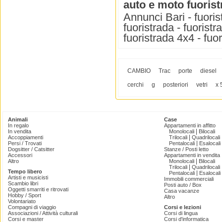
auto e moto fuoris
Annunci Bari - fuoris
fuoristrada - fuoristr
fuoristrada 4x4 - fuo
CAMBIO
Trac
porte
diesel
cerchi
g
posteriori
vetri
x 
Animali
Case
In regalo
Appartamenti in affitto
|
In vendita
Monolocali
Bilocali
|
Accoppiamenti
Trilocali
Quadrilocali
|
Persi / Trovati
Pentalocali
Esalocali
Dogsitter / Catsitter
Stanze / Posti letto
Accessori
Appartamenti in vendita
|
Altro
Monolocali
Bilocali
|
Trilocali
Quadrilocali
Tempo libero
|
Pentalocali
Esalocali
Artisti e musicisti
Immobili commerciali
Scambio libri
Posti auto / Box
Oggetti smarriti e ritrovati
Casa vacanze
Hobby / Sport
Altro
Volontariato
Compagni di viaggio
Corsi e lezioni
Associazioni / Attività culturali
Corsi di lingua
Corsi e master
Corsi d'informatica