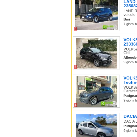
LAND R
23508
LAND RO
veicolo .
Bari
7 giorni 
4
VOLKS
233360
VOLKSWA
Chil...
Alberob
9 giorni 
4
VOLKS
Techno
VOLKSW
Caratter
Putigna
9 giorni 
4
DACIA 
DACIA D
Putigna
9 giorni 