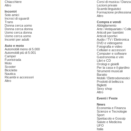
Chiacchiere
Corsi di musica / Danza 
Altro
Lezioni private
Scambi linguistici
Incontri
Formazione professiona
Solo amici
Altro
Incroci di sguardi
Trans
Compra e vendi
Donna cerca uomo
Abbigliamento
Donna cerca donna
Arte / Antiquariato / Coll
Uomo cerca donna
Articoli per bambini
Uomo cerca uomo
Articoli sportivi
Incontri per adulti
Audio / TV / Elettronica
DVD e videogame
Auto e moto
Fotografia e video
Automobili meno di 5.000
Cellulari e accessori
Automobili più di 5.001
Computer e software
Camper
Gastronomia e vini
Fuoristrada
Libri e CD
Moto
Orologi e gioielli
Scooter
Per la casa e il giardino
Biciclette
Strumenti musicali
Nautica
Baratto
Ricambi e accessori
Mobili / Elettrodomestici
Altro
Prodotti di bellezza
Biglietti
Sexy shop
Altro
Eventi / Feste
News
Economia e Finanza
Scienze e Tecnologie
Sport
Spettacolo e Gossip
Salute e Medicina
UFO
Italia