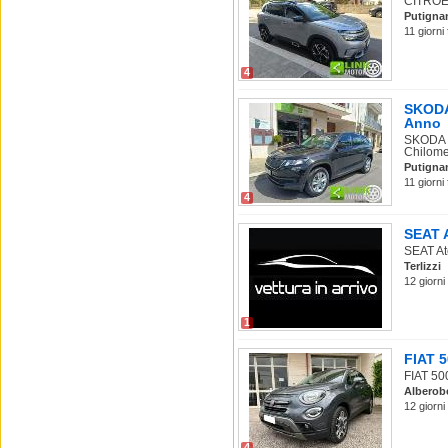
CITROEN
Putigna
11 giorni
4
SKODA 
Anno
SKODA K
Chilomet
Putigna
11 giorni
4
SEAT A
SEAT Ate
Terlizzi
12 giorni
1
FIAT 5
FIAT 500
Alberob
12 giorni
4