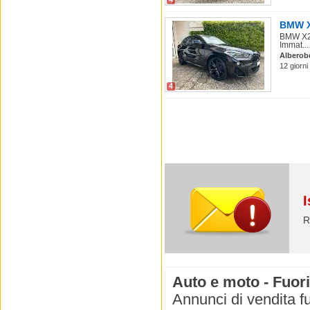
BMW X2
BMW X2 
Immat...
Alberob
12 giorni
4
I
R
Auto e moto - Fuori
Annunci di vendita fu