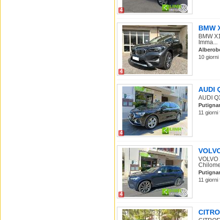
4
BMW X1
BMW X1 
Imma...
Alberob
10 giorni
4
AUDI Q
AUDI Q3
Putigna
11 giorni
4
VOLVO 
VOLVO X
Chilomet
Putigna
11 giorni
4
CITROE