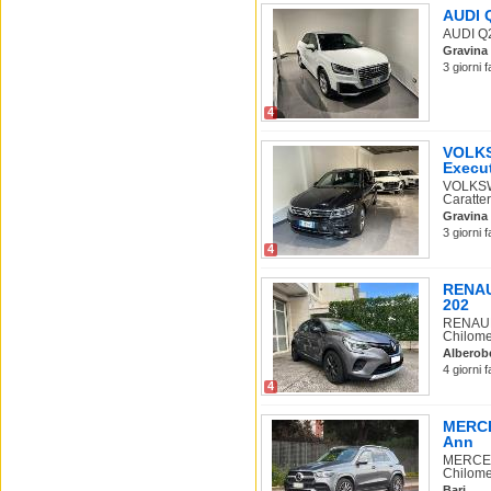
AUDI Q
AUDI Q2 
Gravina 
3 giorni 
4
VOLKS
Execu
VOLKSW
Caratter
Gravina 
3 giorni 
4
RENAUL
202
RENAULT
Chilome
Alberob
4 giorni 
4
MERCE
Ann
MERCEDE
Chilome.
Bari