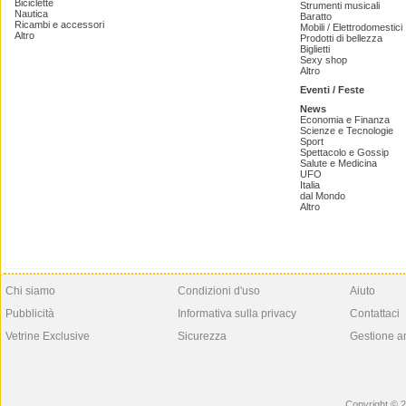
Biciclette
Strumenti musicali
Nautica
Baratto
Ricambi e accessori
Mobili / Elettrodomestici
Altro
Prodotti di bellezza
Biglietti
Sexy shop
Altro
Eventi / Feste
News
Economia e Finanza
Scienze e Tecnologie
Sport
Spettacolo e Gossip
Salute e Medicina
UFO
Italia
dal Mondo
Altro
Chi siamo
Condizioni d'uso
Aiuto
Pubblicità
Informativa sulla privacy
Contattaci
Vetrine Exclusive
Sicurezza
Gestione a
Copyright © 