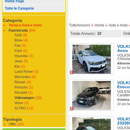
Home Page
Tutte le Categorie
Categoria
»
»
Torna a Auto e moto
TuttoAnnunci
Home
Auto e moto
Fuoristrada
(64)
Totale Annunci:
10
Ord
Audi
(9)
Bmw
(4)
Fiat
(3)
VOLKSW
Anno
Ford
(2)
VOLKSWA
Hyundai
(1)
Chilomet
Jeep
(5)
Alberob
Kia
(1)
22 ore fa
Land Rover
(1)
4
Mercedes
(6)
Nissan
(4)
VOLKS
Execu
Porsche
(2)
VOLKSW
Renault
(1)
Caratter
Volkswagen
(10)
Gravina 
Volvo
(2)
22 ore fa
ALTRO
(13)
4
VOLKS
Tipologia
233360
Offro
(10)
VOLKSWA