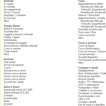
Animali
Case
In regalo
Appartamenti in affitto
|
In vendita
Monolocali
Bilocali
|
Accoppiamenti
Trilocali
Quadrilocali
|
Persi / Trovati
Pentalocali
Esalocali
Dogsitter / Catsitter
Stanze / Posti letto
Accessori
Appartamenti in vendita
|
Altro
Monolocali
Bilocali
|
Trilocali
Quadrilocali
Tempo libero
|
Pentalocali
Esalocali
Artisti e musicisti
Immobili commerciali
Scambio libri
Posti auto / Box
Oggetti smarriti e ritrovati
Casa vacanze
Hobby / Sport
Altro
Volontariato
Compagni di viaggio
Corsi e lezioni
Associazioni / Attività culturali
Corsi di lingua
Corsi e master
Corsi d'informatica
Chiacchiere
Corsi di musica / Danza 
Altro
Lezioni private
Scambi linguistici
Incontri
Formazione professiona
Solo amici
Altro
Incroci di sguardi
Trans
Compra e vendi
Donna cerca uomo
Abbigliamento
Donna cerca donna
Arte / Antiquariato / Coll
Uomo cerca donna
Articoli per bambini
Uomo cerca uomo
Articoli sportivi
Incontri per adulti
Audio / TV / Elettronica
DVD e videogame
Auto e moto
Fotografia e video
Automobili meno di 5.000
Cellulari e accessori
Automobili più di 5.001
Computer e software
Camper
Gastronomia e vini
Fuoristrada
Libri e CD
Moto
Orologi e gioielli
Scooter
Per la casa e il giardino