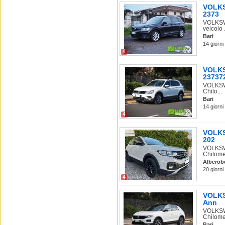
VOLKS
2373
VOLKSWA
veicolo .
Bari
14 giorni
4
VOLKS
237372
VOLKSWA
Chilo...
Bari
14 giorni
4
VOLKS
202
VOLKSWA
Chilome
Alberob
20 giorni
4
VOLKS
Ann
VOLKSWA
Chilome.
Bari