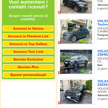
Vuoi aumentare i
Chil...
Alberob
contatti ricevuti?
6 giorni 
4
Scopri i nostri servizi di
visibilità:
VOLKS
Techno
Annunci in Vetrina
VOLKSW
Caratter
Putigna
Annunci in Premium List
6 giorni 
4
Annunci in Top Gallery
VOLKS
Annunci Text Link
23640
VOLKSWA
Servizio Exclusive
Ch...
Bari
Servizio Plus
11 giorni
4
Banner personalizzati
VOLKS
23634
VOLKSWA
veicolo .
Alberob
13 giorni
4