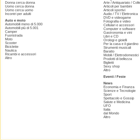
Donna cerca donna
Arte / Antiquariato / Coll
Uomo cerca donna
Articoli per bambini
Uomo cerca uomo
Articoli sportivi
Incontri per adulti
Audio / TV / Elettronica
DVD e videogame
Auto e moto
Fotografia e video
Automobili meno di 5.000
Cellulari e accessori
Automobili più di 5.001
Computer e software
Camper
Gastronomia e vini
Fuoristrada
Libri e CD
Moto
Orologi e gioielli
Scooter
Per la casa e il giardino
Biciclette
Strumenti musicali
Nautica
Baratto
Ricambi e accessori
Mobili / Elettrodomestici
Altro
Prodotti di bellezza
Biglietti
Sexy shop
Altro
Eventi / Feste
News
Economia e Finanza
Scienze e Tecnologie
Sport
Spettacolo e Gossip
Salute e Medicina
UFO
Italia
dal Mondo
Altro