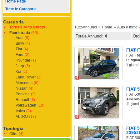
Home Page
Tutte le Categorie
Categoria
»
»
Torna a Auto e moto
TuttoAnnunci
Home
Auto e moto
Fuoristrada
(65)
Totale Annunci:
4
Ord
Audi
(9)
Bmw
(4)
Fiat
(4)
FIAT F
Ford
(2)
FIAT Fre
Hyundai
(1)
Putigna
1 giorno 
Jeep
(5)
Kia
(1)
Land Rover
(1)
4
Mercedes
(6)
Nissan
(4)
FIAT 5
Porsche
(2)
FIAT 500
Alberob
Renault
(1)
11 giorni
Volkswagen
(10)
Volvo
(2)
ALTRO
(13)
4
FIAT 5
Tipologia
23952
Offro
(4)
FIAT 50