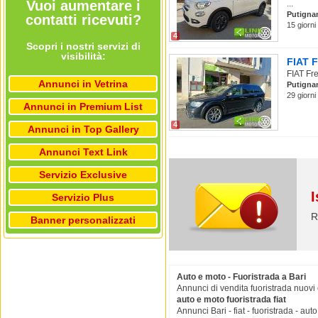
Vuoi aumentare i
...
Putigna
contatti ricevuti?
15 giorni
4
Scopri i nostri servizi di
visibilità:
FIAT F
FIAT Fre
Annunci in Vetrina
Putigna
29 giorni
Annunci in Premium List
4
Annunci in Top Gallery
Annunci Text Link
Servizio Exclusive
I
Servizio Plus
R
Banner personalizzati
Auto e moto - Fuoristrada a Bari
Annunci di vendita fuoristrada nuovi e
auto e moto fuoristrada fiat
Annunci Bari - fiat - fuoristrada - aut