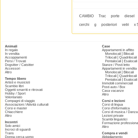
CAMBIO
Trac
porte
diesel
cerchi
g
posteriori
vetri
x 
Animali
Case
In regalo
Appartamenti in affitto
|
In vendita
Monolocali
Bilocali
|
Accoppiamenti
Trilocali
Quadrilocali
|
Persi / Trovati
Pentalocali
Esalocali
Dogsitter / Catsitter
Stanze / Posti letto
Accessori
Appartamenti in vendita
|
Altro
Monolocali
Bilocali
|
Trilocali
Quadrilocali
Tempo libero
|
Pentalocali
Esalocali
Artisti e musicisti
Immobili commerciali
Scambio libri
Posti auto / Box
Oggetti smarriti e ritrovati
Casa vacanze
Hobby / Sport
Altro
Volontariato
Compagni di viaggio
Corsi e lezioni
Associazioni / Attività culturali
Corsi di lingua
Corsi e master
Corsi d'informatica
Chiacchiere
Corsi di musica / Danza 
Altro
Lezioni private
Scambi linguistici
Incontri
Formazione professiona
Solo amici
Altro
Incroci di sguardi
Trans
Compra e vendi
Donna cerca uomo
Abbigliamento