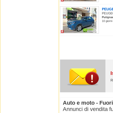
PEUGEO
PEUGEOT
Putigna
10 giorni
4
I
R
Auto e moto - Fuori
Annunci di vendita fu