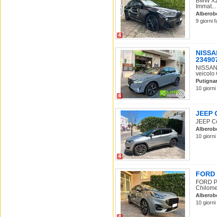
BMW X2 
Immat...
Alberob
9 giorni 
4
NISSA
23490
NISSAN
veicolo 
Putigna
10 giorni
4
JEEP C
JEEP Com
Alberob
10 giorni
4
FORD P
FORD Pu
Chilomet
Alberob
10 giorni
4