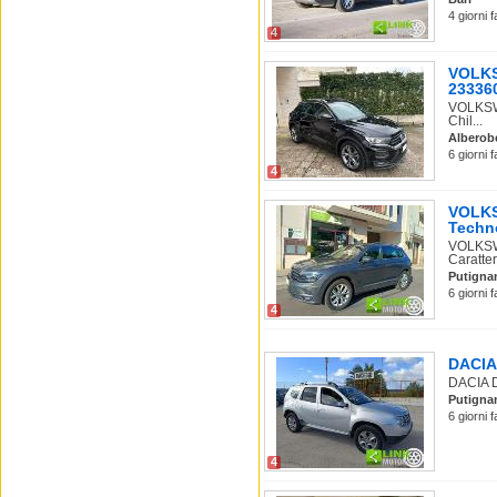
4 giorni 
4
VOLKS
233360
VOLKSWA
Chil...
Alberob
6 giorni 
4
VOLKS
Techno
VOLKSW
Caratter
Putigna
6 giorni 
4
DACIA 
DACIA D
Putigna
6 giorni 
4