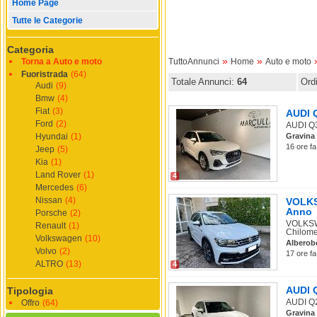
Home Page
Tutte le Categorie
Categoria
»
»
Torna a Auto e moto
TuttoAnnunci
Home
Auto e moto
Fuoristrada
(64)
Totale Annunci:
64
Ord
Audi
(9)
Bmw
(4)
Fiat
(3)
AUDI Q
Ford
(2)
AUDI Q3 
Hyundai
(1)
Gravina 
16 ore fa
Jeep
(5)
Kia
(1)
Land Rover
(1)
4
Mercedes
(6)
Nissan
(4)
VOLKSW
Anno
Porsche
(2)
VOLKSWA
Renault
(1)
Chilomet
Volkswagen
(10)
Alberob
Volvo
(2)
17 ore fa
ALTRO
(13)
4
AUDI Q
Tipologia
AUDI Q2 
Offro
(64)
Gravina 