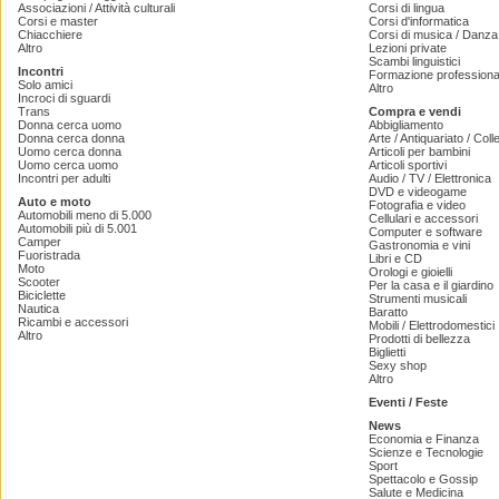
Associazioni / Attività culturali
Corsi di lingua
Corsi e master
Corsi d'informatica
Chiacchiere
Corsi di musica / Danza 
Altro
Lezioni private
Scambi linguistici
Incontri
Formazione professiona
Solo amici
Altro
Incroci di sguardi
Trans
Compra e vendi
Donna cerca uomo
Abbigliamento
Donna cerca donna
Arte / Antiquariato / Coll
Uomo cerca donna
Articoli per bambini
Uomo cerca uomo
Articoli sportivi
Incontri per adulti
Audio / TV / Elettronica
DVD e videogame
Auto e moto
Fotografia e video
Automobili meno di 5.000
Cellulari e accessori
Automobili più di 5.001
Computer e software
Camper
Gastronomia e vini
Fuoristrada
Libri e CD
Moto
Orologi e gioielli
Scooter
Per la casa e il giardino
Biciclette
Strumenti musicali
Nautica
Baratto
Ricambi e accessori
Mobili / Elettrodomestici
Altro
Prodotti di bellezza
Biglietti
Sexy shop
Altro
Eventi / Feste
News
Economia e Finanza
Scienze e Tecnologie
Sport
Spettacolo e Gossip
Salute e Medicina