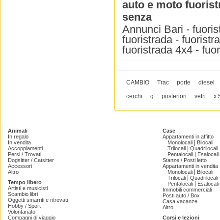
auto e moto fuoris
senza
Annunci Bari - fuoris
fuoristrada - fuoristr
fuoristrada 4x4 - fuo
CAMBIO
Trac
porte
diesel
cerchi
g
posteriori
vetri
x 
Animali
Case
In regalo
Appartamenti in affitto
|
In vendita
Monolocali
Bilocali
|
Accoppiamenti
Trilocali
Quadrilocali
|
Persi / Trovati
Pentalocali
Esalocali
Dogsitter / Catsitter
Stanze / Posti letto
Accessori
Appartamenti in vendita
|
Altro
Monolocali
Bilocali
|
Trilocali
Quadrilocali
Tempo libero
|
Pentalocali
Esalocali
Artisti e musicisti
Immobili commerciali
Scambio libri
Posti auto / Box
Oggetti smarriti e ritrovati
Casa vacanze
Hobby / Sport
Altro
Volontariato
Compagni di viaggio
Corsi e lezioni