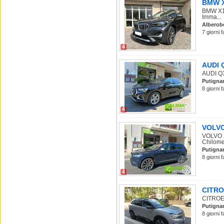
BMW X1
BMW X1 
Imma...
Alberob
7 giorni 
4
AUDI Q
AUDI Q3
Putigna
8 giorni 
4
VOLVO 
VOLVO X
Chilomet
Putigna
8 giorni 
4
CITROE
CITROEN
Putigna
8 giorni 