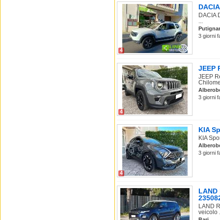
DACIA 
DACIA D
...
Putigna
3 giorni 
4
JEEP R
JEEP Re
Chilomet
Alberob
3 giorni 
4
KIA Sp
KIA Spo
Alberob
3 giorni 
4
LAND R
23508
LAND RO
veicolo .
Bari