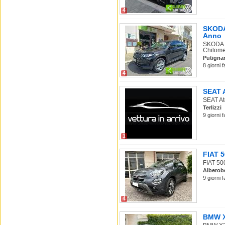
4
SKODA 
Anno
SKODA K
Chilomet
Putigna
8 giorni 
4
SEAT A
SEAT Ate
Terlizzi
9 giorni 
1
FIAT 5
FIAT 500
Alberob
9 giorni 
4
BMW X2