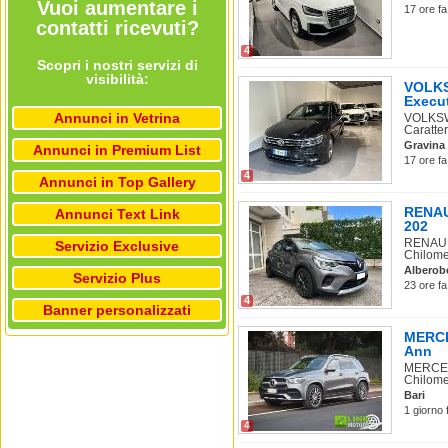
Vuoi aumentare i
17 ore fa
contatti ricevuti?
4
Scopri i nostri servizi di
visibilità:
VOLKS
Execu
Annunci in Vetrina
VOLKSW
Caratter
Gravina 
Annunci in Premium List
17 ore fa
4
Annunci in Top Gallery
RENAUL
Annunci Text Link
202
RENAULT
Servizio Exclusive
Chilome
Alberob
Servizio Plus
23 ore fa
4
Banner personalizzati
MERCE
Ann
MERCEDE
Chilome.
Bari
1 giorno 
4