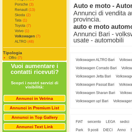
Auto e moto - Autom
Porsche
(3)
Renault
(13)
Annunci di vendita a
Skoda
(2)
provincia.
Tata
(1)
auto e moto automo
Toyota
(7)
Volvo
(1)
Annunci Bari - volks
Volkswagen
(7)
usate - automobili
ALTRO
(48)
Tipologia
Offro
(7)
Volkswagen ALTRO Bari
Volkswa
Vuoi aumentare i
Volkswagen Corrado Bari
Volks
contatti ricevuti?
Volkswagen Jetta Bari
Volkswage
Scopri i nostri servizi di
Volkswagen Passat Bari
Volkswa
visibilità:
Volkswagen Sharan Bari
Volksw
Annunci in Vetrina
Volkswagen up! Bari
Volkswagen
Annunci in Premium List
Annunci in Top Gallery
FIAT
seicento
LEGA
sedici
Annunci Text Link
Park
9 posti
DIECI
Anno