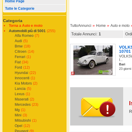
Home Page
Tutte le Categorie
Categoria
»
»
Torna a Auto e moto
TuttoAnnunci
Home
Auto e moto
Automobili più di 5001
(255)
Totale Annunci:
1
Ord
Alfa Romeo
(7)
Audi
(5)
Bmw
(18)
VOLKS
10701
Citroen
(14)
VOLKSWA
Ferrari
(1)
I...
Fiat
(34)
Bari
Ford
(12)
23 giorni
Hyundai
(22)
4
Innocenti
(1)
Kia Motors
(2)
Lancia
(5)
Lexus
(1)
Maserati
(2)
I
Mercedes
(23)
Mg
(1)
R
Mini
(3)
Mitsubishi
(1)
Opel
(12)
Peugeot
(9)