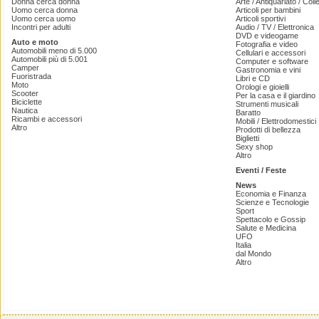
Donna cerca donna
Arte / Antiquariato / Coll
Uomo cerca donna
Articoli per bambini
Uomo cerca uomo
Articoli sportivi
Incontri per adulti
Audio / TV / Elettronica
DVD e videogame
Auto e moto
Fotografia e video
Automobili meno di 5.000
Cellulari e accessori
Automobili più di 5.001
Computer e software
Camper
Gastronomia e vini
Fuoristrada
Libri e CD
Moto
Orologi e gioielli
Scooter
Per la casa e il giardino
Biciclette
Strumenti musicali
Nautica
Baratto
Ricambi e accessori
Mobili / Elettrodomestici
Altro
Prodotti di bellezza
Biglietti
Sexy shop
Altro
Eventi / Feste
News
Economia e Finanza
Scienze e Tecnologie
Sport
Spettacolo e Gossip
Salute e Medicina
UFO
Italia
dal Mondo
Altro