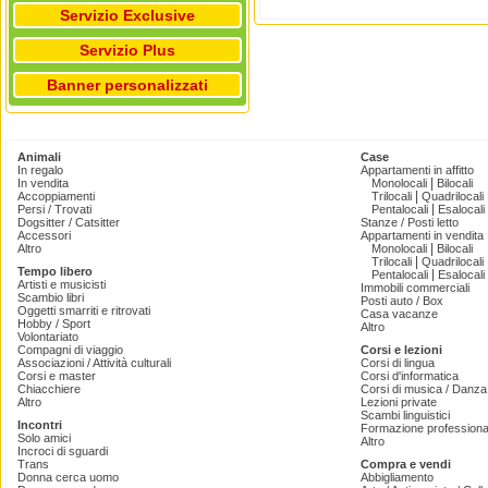
Servizio Exclusive
Servizio Plus
Banner personalizzati
Animali
Case
In regalo
Appartamenti in affitto
|
In vendita
Monolocali
Bilocali
|
Accoppiamenti
Trilocali
Quadrilocali
|
Persi / Trovati
Pentalocali
Esalocali
Dogsitter / Catsitter
Stanze / Posti letto
Accessori
Appartamenti in vendita
|
Altro
Monolocali
Bilocali
|
Trilocali
Quadrilocali
Tempo libero
|
Pentalocali
Esalocali
Artisti e musicisti
Immobili commerciali
Scambio libri
Posti auto / Box
Oggetti smarriti e ritrovati
Casa vacanze
Hobby / Sport
Altro
Volontariato
Compagni di viaggio
Corsi e lezioni
Associazioni / Attività culturali
Corsi di lingua
Corsi e master
Corsi d'informatica
Chiacchiere
Corsi di musica / Danza 
Altro
Lezioni private
Scambi linguistici
Incontri
Formazione professiona
Solo amici
Altro
Incroci di sguardi
Trans
Compra e vendi
Donna cerca uomo
Abbigliamento