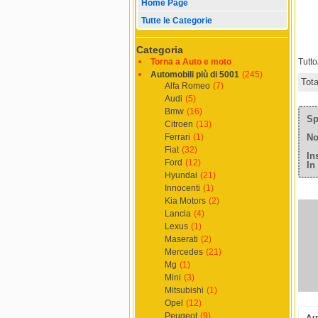
Home Page
Tutte le Categorie
Categoria
Torna a Auto e moto
Tutt
Automobili più di 5001
(245)
Tot
Alfa Romeo
(7)
Audi
(5)
Bmw
(16)
Sp
Citroen
(13)
Ferrari
(1)
No
Fiat
(32)
In
Ford
(12)
In
Hyundai
(21)
Innocenti
(1)
Kia Motors
(2)
Lancia
(4)
Lexus
(1)
Maserati
(2)
Mercedes
(21)
Mg
(1)
Mini
(3)
Mitsubishi
(1)
Opel
(12)
Peugeot
(9)