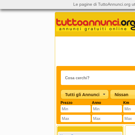
Le pagine di TuttoAnnunci.org ut
Tutti gli Annunci
Nissan
Prezzo
Anno
Km