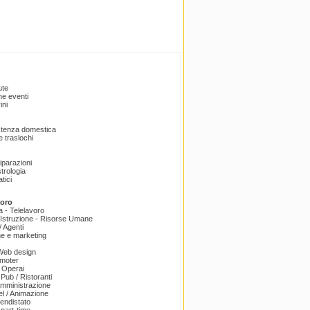
ute
e eventi
ini
istenza domestica
 traslochi
Riparazioni
trologia
tici
voro
a - Telelavoro
Istruzione - Risorse Umane
 Agenti
e e marketing
 Web design
omoter
 Operai
 Pub / Ristoranti
amministrazione
el / Animazione
endistato