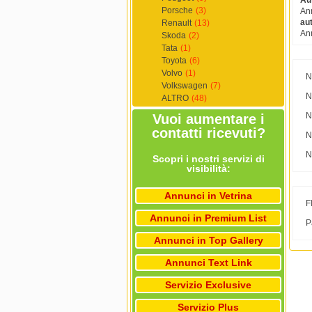
Aut
Porsche
(3)
Ann
au
Renault
(13)
Ann
Skoda
(2)
Tata
(1)
Toyota
(6)
Volvo
(1)
N
Volkswagen
(7)
N
ALTRO
(48)
N
Vuoi aumentare i
contatti ricevuti?
N
N
Scopri i nostri servizi di
visibilità:
Annunci in Vetrina
F
Annunci in Premium List
P
Annunci in Top Gallery
Annunci Text Link
Servizio Exclusive
Servizio Plus