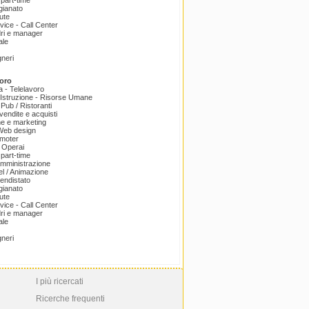
part-time
igianato
ute
ice - Call Center
dri e manager
ale
gneri
oro
a - Telelavoro
Istruzione - Risorse Umane
 Pub / Ristoranti
endite e acquisti
e e marketing
 Web design
omoter
 Operai
part-time
amministrazione
el / Animazione
endistato
igianato
ute
ice - Call Center
dri e manager
ale
gneri
I più ricercati
Ricerche frequenti