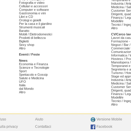
Temporanei e 
Fotografia e video
Industria / Art
Cellulari e accessori
Medicina / Sal
Computer e software
Customer Serv
Gastronomia e vini
Dirigenti, qua
Libri e CD
Finanza / Leg
Orologi e gioielli
Modelli/e
Per la casa e il giardino
Tecnici / Inge
Strumenti musicali
Altro
Baratto
Mobili / Elettrodomestici
CV/Cerco lav
Prodotti di bellezza
Lavori da cas
Biglietti
Formazione - 
Sexy shop
Negozi / Bar /
Altro
Commerciale v
Comunicazion
Eventi / Feste
Informatica /
Hostess / Pr
News
Manodopera /
Economia e Finanza
Temporanei e 
Scienze e Tecnologie
Segreteria e 
Sport
Turismo / Hot
Spettacolo e Gossip
Stage ed appr
Salute e Medicina
Industria / Art
UFO
Medicina / Sal
Italia
Customer Serv
dal Mondo
Dirigenti, qua
Altro
Finanza / Leg
Modelli/e
Tecnici / Inge
Altro
'uso
Aiuto
Versione Mobile
ulla privacy
Contattaci
Facebook