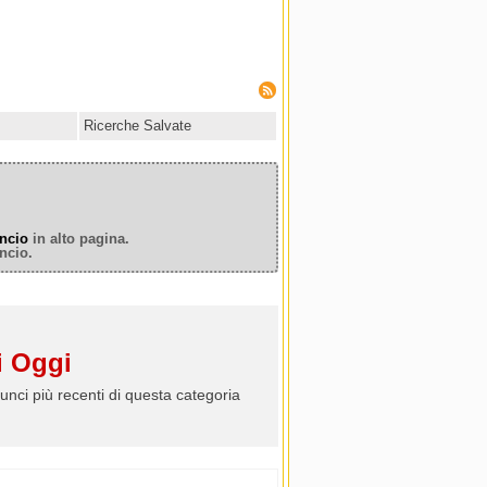
Ricerche Salvate
ncio
in alto pagina.
ncio.
 Oggi
unci più recenti di questa categoria