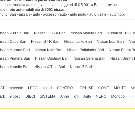
o e moto - Automobili più di 5.001 a Bari
unci di vendita auto nuove e usate maggiori di € 5.001 a Bari e provincia.
to e moto automobili più di 5001 nissan
unci Bari - nissan - auto - accessori auto - auto moto - auto usate - automobili
issan 200 SX Bari
Nissan 300 ZX Bari
Nissan Almera Bari
Nissan ALTRO Ba
issan Cube Bari
Nissan GT-R Bari
Nissan Juke Bari
Nissan Leaf Bari
Nis
issan Murano Bari
Nissan Note Bari
Nissan Pathfinder Bari
Nissan Patrol B
issan Primera Bari
Nissan Qashqai Bari
Nissan Serena Bari
Nissan Sunny 
issan Vanette Bari
Nissan X-Trail Bari
Nissan Z Bari
IAT
seicento
LEGA
sedici
CONTROL
CRUISE
COME
MOLTO
Ve
ark
9 posti
DIECI
SISTEMA
Anno
km
Auto
NERO
Monopoli
F