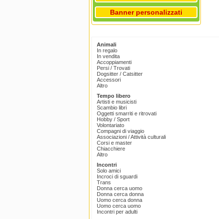
Banner personalizzati
Animali
In regalo
In vendita
Accoppiamenti
Persi / Trovati
Dogsitter / Catsitter
Accessori
Altro
Tempo libero
Artisti e musicisti
Scambio libri
Oggetti smarriti e ritrovati
Hobby / Sport
Volontariato
Compagni di viaggio
Associazioni / Attività culturali
Corsi e master
Chiacchiere
Altro
Incontri
Solo amici
Incroci di sguardi
Trans
Donna cerca uomo
Donna cerca donna
Uomo cerca donna
Uomo cerca uomo
Incontri per adulti