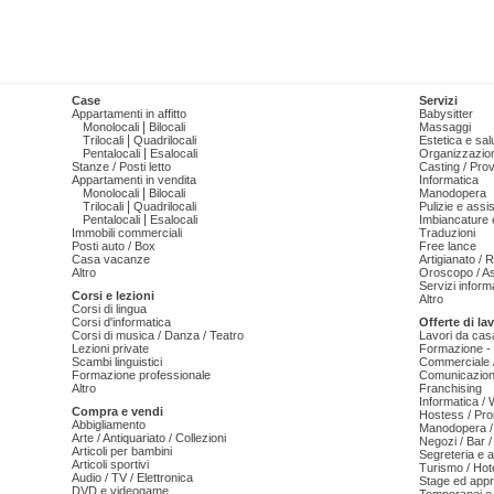
Case
Servizi
Appartamenti in affitto
Babysitter
|
Monolocali
Bilocali
Massaggi
|
Trilocali
Quadrilocali
Estetica e sal
|
Pentalocali
Esalocali
Organizzazion
Stanze / Posti letto
Casting / Prov
Appartamenti in vendita
Informatica
|
Monolocali
Bilocali
Manodopera
|
Trilocali
Quadrilocali
Pulizie e ass
|
Pentalocali
Esalocali
Imbiancature e
Immobili commerciali
Traduzioni
Posti auto / Box
Free lance
Casa vacanze
Artigianato / 
Altro
Oroscopo / As
Servizi informa
Corsi e lezioni
Altro
Corsi di lingua
Corsi d'informatica
Offerte di la
Corsi di musica / Danza / Teatro
Lavori da cas
Lezioni private
Formazione - 
Scambi linguistici
Commerciale /
Formazione professionale
Comunicazion
Altro
Franchising
Informatica /
Compra e vendi
Hostess / Pr
Abbigliamento
Manodopera /
Arte / Antiquariato / Collezioni
Negozi / Bar /
Articoli per bambini
Segreteria e 
Articoli sportivi
Turismo / Hot
Audio / TV / Elettronica
Stage ed appr
DVD e videogame