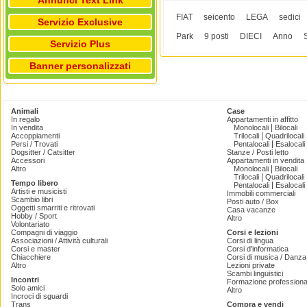
Annunci Text Link
FIAT
seicento
LEGA
sedici
Servizio Exclusive
Park
9 posti
DIECI
Anno
Servizio Plus
Banner personalizzati
Animali
Case
In regalo
Appartamenti in affitto
|
In vendita
Monolocali
Bilocali
|
Accoppiamenti
Trilocali
Quadrilocali
|
Persi / Trovati
Pentalocali
Esalocali
Dogsitter / Catsitter
Stanze / Posti letto
Accessori
Appartamenti in vendita
|
Altro
Monolocali
Bilocali
|
Trilocali
Quadrilocali
Tempo libero
|
Pentalocali
Esalocali
Artisti e musicisti
Immobili commerciali
Scambio libri
Posti auto / Box
Oggetti smarriti e ritrovati
Casa vacanze
Hobby / Sport
Altro
Volontariato
Compagni di viaggio
Corsi e lezioni
Associazioni / Attività culturali
Corsi di lingua
Corsi e master
Corsi d'informatica
Chiacchiere
Corsi di musica / Danza 
Altro
Lezioni private
Scambi linguistici
Incontri
Formazione professiona
Solo amici
Altro
Incroci di sguardi
Trans
Compra e vendi