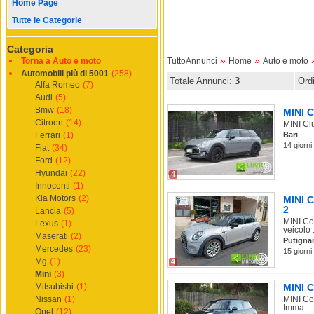
Home Page
Tutte le Categorie
Categoria
»
»
Torna a Auto e moto
TuttoAnnunci
Home
Auto e moto
Automobili più di 5001
(258)
Totale Annunci:
3
Ord
Alfa Romeo
(7)
Audi
(5)
Bmw
(18)
MINI C
Citroen
(14)
MINI Clu
Ferrari
(1)
Bari
14 giorni
Fiat
(34)
Ford
(12)
Hyundai
(22)
4
Innocenti
(1)
Kia Motors
(2)
MINI C
2
Lancia
(5)
MINI Co
Lexus
(1)
veicolo .
Maserati
(2)
Putigna
Mercedes
(23)
15 giorni
Mg
(1)
4
Mini
(3)
Mitsubishi
(1)
MINI C
Nissan
(1)
MINI Co
Imma...
Opel
(12)