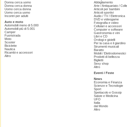
Donna cerca uomo
Abbigliamento
Donna cerca donna
Arte / Antiquariato / Coll
Uomo cerca donna
Articoli per bambini
Uomo cerca uomo
Articoli sportivi
Incontri per adulti
Audio / TV / Elettronica
DVD e videogame
Auto e moto
Fotografia e video
Automobili meno di 5.000
Cellulari e accessori
Automobili più di 5.001
Computer e software
Camper
Gastronomia e vini
Fuoristrada
Libri e CD
Moto
Orologi e gioielli
Scooter
Per la casa e il giardino
Biciclette
Strumenti musicali
Nautica
Baratto
Ricambi e accessori
Mobili / Elettrodomestici
Altro
Prodotti di bellezza
Biglietti
Sexy shop
Altro
Eventi / Feste
News
Economia e Finanza
Scienze e Tecnologie
Sport
Spettacolo e Gossip
Salute e Medicina
UFO
Italia
dal Mondo
Altro