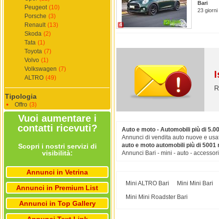
Bari
Peugeot
(10)
23 giorni
Porsche
(3)
Renault
(13)
4
Skoda
(2)
Tata
(1)
Toyota
(7)
Volvo
(1)
Volkswagen
(7)
I
ALTRO
(49)
R
Tipologia
Offro
(3)
Vuoi aumentare i
contatti ricevuti?
Auto e moto - Automobili più di 5.0
Annunci di vendita auto nuove e usat
auto e moto automobili più di 5001 
Scopri i nostri servizi di
visibilità:
Annunci Bari - mini - auto - accessori
Annunci in Vetrina
Mini ALTRO Bari
Mini Mini Bari
Annunci in Premium List
Mini Mini Roadster Bari
Annunci in Top Gallery