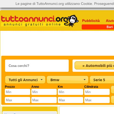
Le pagine di TuttoAnnunci.org utilizzano Cookie. Proseguendo
Pubblicità
Aiut
Bari
Tutti gli Annunci
Bmw
Serie 5
Prezzo
Anno
Km
Cilindrata