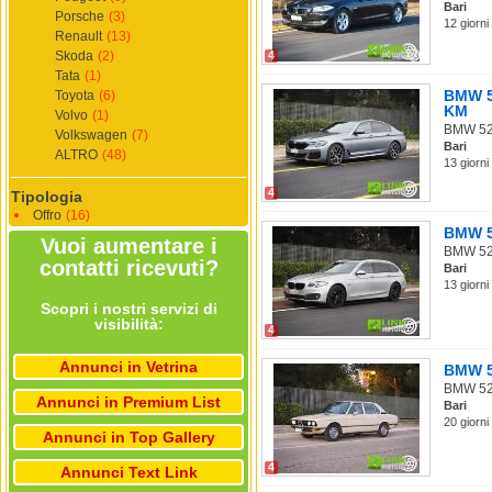
Bari
Porsche
(3)
12 giorni
Renault
(13)
Skoda
(2)
4
Tata
(1)
BMW 52
Toyota
(6)
KM
Volvo
(1)
BMW 520
Volkswagen
(7)
Bari
ALTRO
(48)
13 giorni
4
Tipologia
Offro
(16)
BMW 52
Vuoi aumentare i
BMW 525
contatti ricevuti?
Bari
13 giorni
Scopri i nostri servizi di
visibilità:
4
Annunci in Vetrina
BMW 52
BMW 525
Annunci in Premium List
Bari
20 giorni
Annunci in Top Gallery
4
Annunci Text Link