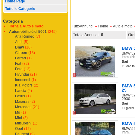
Home Page
Tutte le Categorie
Categoria
»
»
Torna a Auto e moto
TuttoAnnunci
Home
Auto e moto
Automobili più di 5001
(245)
Totale Annunci:
6
Ord
Alfa Romeo
(7)
Audi
(5)
Bmw
(16)
BMW 52
Citroen
(13)
BMW 520
Immatric
Ferrari
(1)
Bari
Fiat
(32)
19 ore fa
Ford
(12)
Hyundai
(21)
4
Innocenti
(1)
Kia Motors
(2)
BMW 52
29
Lancia
(4)
BMW 520
Lexus
(1)
2930...
Maserati
(2)
Bari
Mercedes
(21)
11 giorni
Mg
(1)
4
Mini
(3)
Mitsubishi
(1)
BMW 52
Opel
(12)
BMW 520
Imm...
Peugeot
(9)