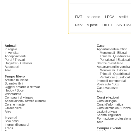
FIAT
seicento
LEGA
sedici
Park
9 posti
DIECI
SISTEM
Animali
Case
In regalo
Appartamenti in affitto
|
In vendita
Monolocali
Bilocali
|
Accoppiamenti
Trilocali
Quadrilocali
|
Persi / Trovati
Pentalocali
Esalocali
Dogsitter / Catsitter
Stanze / Posti letto
Accessori
Appartamenti in vendita
|
Altro
Monolocali
Bilocali
|
Trilocali
Quadrilocali
Tempo libero
|
Pentalocali
Esalocali
Artisti e musicisti
Immobili commerciali
Scambio libri
Posti auto / Box
Oggetti smarriti e ritrovati
Casa vacanze
Hobby / Sport
Altro
Volontariato
Compagni di viaggio
Corsi e lezioni
Associazioni / Attività culturali
Corsi di lingua
Corsi e master
Corsi d'informatica
Chiacchiere
Corsi di musica / Danza 
Altro
Lezioni private
Scambi linguistici
Incontri
Formazione professiona
Solo amici
Altro
Incroci di sguardi
Trans
Compra e vendi