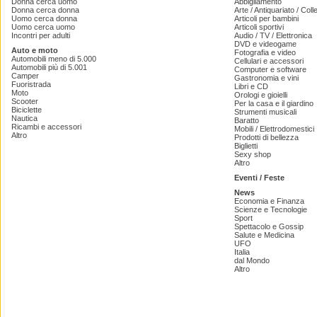
Donna cerca uomo
Abbigliamento
Donna cerca donna
Arte / Antiquariato / Coll
Uomo cerca donna
Articoli per bambini
Uomo cerca uomo
Articoli sportivi
Incontri per adulti
Audio / TV / Elettronica
DVD e videogame
Auto e moto
Fotografia e video
Automobili meno di 5.000
Cellulari e accessori
Automobili più di 5.001
Computer e software
Camper
Gastronomia e vini
Fuoristrada
Libri e CD
Moto
Orologi e gioielli
Scooter
Per la casa e il giardino
Biciclette
Strumenti musicali
Nautica
Baratto
Ricambi e accessori
Mobili / Elettrodomestici
Altro
Prodotti di bellezza
Biglietti
Sexy shop
Altro
Eventi / Feste
News
Economia e Finanza
Scienze e Tecnologie
Sport
Spettacolo e Gossip
Salute e Medicina
UFO
Italia
dal Mondo
Altro