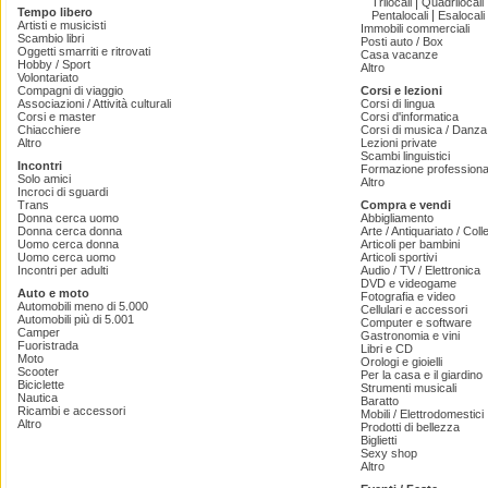
|
Trilocali
Quadrilocali
Tempo libero
|
Pentalocali
Esalocali
Artisti e musicisti
Immobili commerciali
Scambio libri
Posti auto / Box
Oggetti smarriti e ritrovati
Casa vacanze
Hobby / Sport
Altro
Volontariato
Compagni di viaggio
Corsi e lezioni
Associazioni / Attività culturali
Corsi di lingua
Corsi e master
Corsi d'informatica
Chiacchiere
Corsi di musica / Danza 
Altro
Lezioni private
Scambi linguistici
Incontri
Formazione professiona
Solo amici
Altro
Incroci di sguardi
Trans
Compra e vendi
Donna cerca uomo
Abbigliamento
Donna cerca donna
Arte / Antiquariato / Coll
Uomo cerca donna
Articoli per bambini
Uomo cerca uomo
Articoli sportivi
Incontri per adulti
Audio / TV / Elettronica
DVD e videogame
Auto e moto
Fotografia e video
Automobili meno di 5.000
Cellulari e accessori
Automobili più di 5.001
Computer e software
Camper
Gastronomia e vini
Fuoristrada
Libri e CD
Moto
Orologi e gioielli
Scooter
Per la casa e il giardino
Biciclette
Strumenti musicali
Nautica
Baratto
Ricambi e accessori
Mobili / Elettrodomestici
Altro
Prodotti di bellezza
Biglietti
Sexy shop
Altro