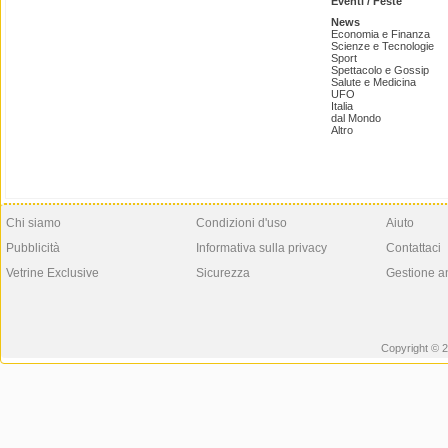
Eventi / Feste
News
Economia e Finanza
Scienze e Tecnologie
Sport
Spettacolo e Gossip
Salute e Medicina
UFO
Italia
dal Mondo
Altro
Chi siamo
Condizioni d'uso
Aiuto
Pubblicità
Informativa sulla privacy
Contattaci
Vetrine Exclusive
Sicurezza
Gestione a
Copyright © 