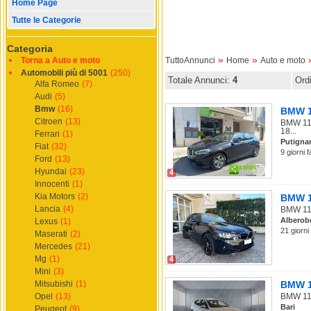
Home Page
Tutte le Categorie
Categoria
»
»
Torna a Auto e moto
TuttoAnnunci
Home
Auto e moto
Automobili più di 5001
(250)
Totale Annunci:
4
Ord
Alfa Romeo
(7)
Audi
(5)
Bmw
(16)
BMW 11
Citroen
(13)
BMW 118
18...
Ferrari
(1)
Putigna
Fiat
(32)
9 giorni 
Ford
(13)
Hyundai
(23)
4
Innocenti
(1)
Kia Motors
(2)
BMW 11
Lancia
(4)
BMW 118
Alberob
Lexus
(1)
21 giorni
Maserati
(2)
Mercedes
(21)
Mg
(1)
4
Mini
(3)
Mitsubishi
(1)
BMW 11
Opel
(13)
BMW 116 
Bari
Peugeot
(9)