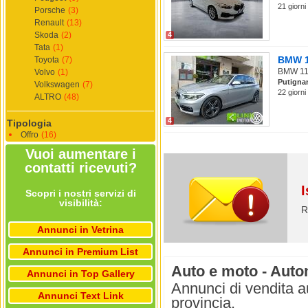
21 giorni
Porsche
(3)
Renault
(13)
Skoda
(2)
4
Tata
(1)
BMW 11
Toyota
(7)
BMW 116 
Volvo
(1)
Putigna
Volkswagen
(7)
22 giorni
ALTRO
(48)
4
Tipologia
Offro
(16)
Vuoi aumentare i
contatti ricevuti?
I
Scopri i nostri servizi di
visibilità:
R
Annunci in Vetrina
Annunci in Premium List
Auto e moto - Autom
Annunci in Top Gallery
Annunci di vendita a
Annunci Text Link
provincia.