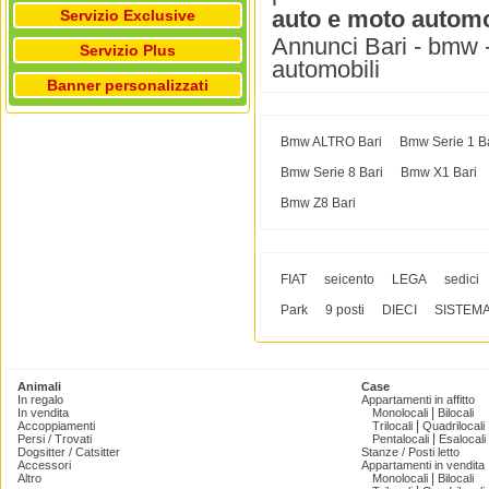
auto e moto automo
Servizio Exclusive
Annunci Bari - bmw -
Servizio Plus
automobili
Banner personalizzati
Bmw ALTRO Bari
Bmw Serie 1 B
Bmw Serie 8 Bari
Bmw X1 Bari
Bmw Z8 Bari
FIAT
seicento
LEGA
sedici
Park
9 posti
DIECI
SISTEM
Animali
Case
In regalo
Appartamenti in affitto
|
In vendita
Monolocali
Bilocali
|
Accoppiamenti
Trilocali
Quadrilocali
|
Persi / Trovati
Pentalocali
Esalocali
Dogsitter / Catsitter
Stanze / Posti letto
Accessori
Appartamenti in vendita
|
Altro
Monolocali
Bilocali