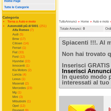
Home Page
Tutte le Categorie
Categoria
»
»
Torna a Auto e moto
TuttoAnnunci
Home
Auto e moto
Automobili più di 5001
(251)
Totale Annunci:
0
Ord
Alfa Romeo
(7)
Audi
(5)
Bmw
(17)
Spiacenti !!!. A
Citroen
(14)
Ferrari
(1)
Fiat
(33)
Non hai trovato q
Ford
(12)
Hyundai
(22)
Inserisci GRATIS 
Innocenti
(1)
Inserisci Annunc
Kia Motors
(2)
Lancia
(4)
In questo modo po
Lexus
(1)
interessati al tu
Maserati
(2)
Mercedes
(23)
Mg
(1)
Mini
(3)
Mitsubishi
(1)
Opel
(12)
I
Peugeot
(9)