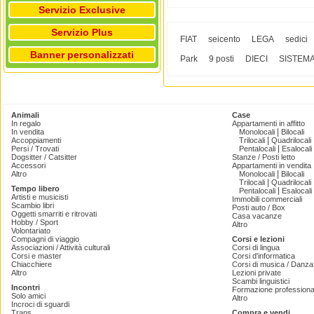
Servizio Exclusive
Servizio Plus
FIAT
seicento
LEGA
sedici
Banner personalizzati
Park
9 posti
DIECI
SISTEM
Animali
Case
In regalo
Appartamenti in affitto
|
In vendita
Monolocali
Bilocali
|
Accoppiamenti
Trilocali
Quadrilocali
|
Persi / Trovati
Pentalocali
Esalocali
Dogsitter / Catsitter
Stanze / Posti letto
Accessori
Appartamenti in vendita
|
Altro
Monolocali
Bilocali
|
Trilocali
Quadrilocali
Tempo libero
|
Pentalocali
Esalocali
Artisti e musicisti
Immobili commerciali
Scambio libri
Posti auto / Box
Oggetti smarriti e ritrovati
Casa vacanze
Hobby / Sport
Altro
Volontariato
Compagni di viaggio
Corsi e lezioni
Associazioni / Attività culturali
Corsi di lingua
Corsi e master
Corsi d'informatica
Chiacchiere
Corsi di musica / Danza 
Altro
Lezioni private
Scambi linguistici
Incontri
Formazione professiona
Solo amici
Altro
Incroci di sguardi
Trans
Compra e vendi