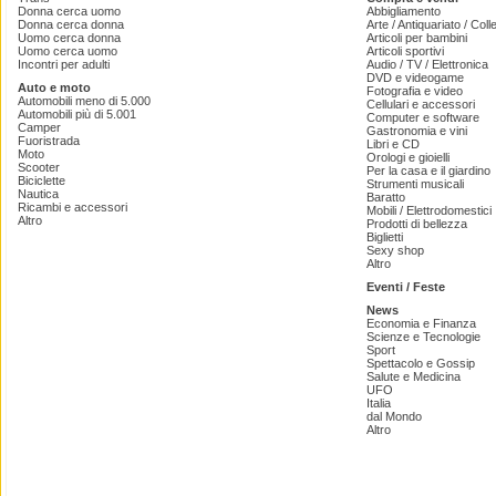
Donna cerca uomo
Abbigliamento
Donna cerca donna
Arte / Antiquariato / Coll
Uomo cerca donna
Articoli per bambini
Uomo cerca uomo
Articoli sportivi
Incontri per adulti
Audio / TV / Elettronica
DVD e videogame
Auto e moto
Fotografia e video
Automobili meno di 5.000
Cellulari e accessori
Automobili più di 5.001
Computer e software
Camper
Gastronomia e vini
Fuoristrada
Libri e CD
Moto
Orologi e gioielli
Scooter
Per la casa e il giardino
Biciclette
Strumenti musicali
Nautica
Baratto
Ricambi e accessori
Mobili / Elettrodomestici
Altro
Prodotti di bellezza
Biglietti
Sexy shop
Altro
Eventi / Feste
News
Economia e Finanza
Scienze e Tecnologie
Sport
Spettacolo e Gossip
Salute e Medicina
UFO
Italia
dal Mondo
Altro