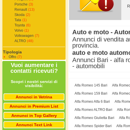
Porsche
(3)
R
Renault
(13)
Skoda
(2)
Tata
(1)
Toyota
(6)
Volvo
(1)
Auto e moto - Autom
Volkswagen
(7)
Annunci di vendita a
ALTRO
(48)
provincia.
auto e moto automob
Tipologia
Offro
(7)
Annunci Bari - alfa r
Vuoi aumentare i
- automobili
contatti ricevuti?
Scopri i nostri servizi di
visibilità:
Alfa Romeo 145 Bari
Alfa Romeo
Alfa Romeo 159 Bari
Alfa Romeo
Annunci in Vetrina
Alfa Romeo Alfa 6 Bari
Alfa Rome
Annunci in Premium List
Alfa Romeo ALTRO Bari
Alfa Ro
Annunci in Top Gallery
Alfa Romeo Giulietta Bari
Alfa R
Annunci Text Link
Alfa Romeo Spider Bari
Alfa Rom