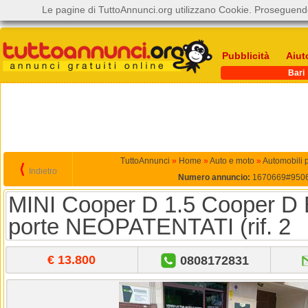
Le pagine di TuttoAnnunci.org utilizzano Cookie. Proseguendo
Pubblicità
Aiut
Bari
TuttoAnnunci
»
Home
»
Auto e moto
»
Automobili 
⟨
Indietro
Numero annuncio:
1670669#950
MINI Cooper D 1.5 Cooper D 
porte NEOPATENTATI (rif. 2
€ 13.800
0808172831