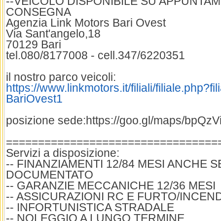
--VEICOLO DISPONIBILE SU APPUNTA
CONSEGNA
Agenzia Link Motors Bari Ovest
Via Sant'angelo,18
70129 Bari
tel.080/8177008 - cell.347/6220351
il nostro parco veicoli:
https://www.linkmotors.it/filiali/filiale.php?f
BariOvest1
posizione sede:https://goo.gl/maps/bpQ
=================================
Servizi a disposizione:
-- FINANZIAMENTI 12/84 MESI ANCHE 
DOCUMENTATO
-- GARANZIE MECCANICHE 12/36 MESI
-- ASSICURAZIONI RC E FURTO/INCEN
-- INFORTUNISTICA STRADALE
-- NOLEGGIO A LUNGO TERMINE