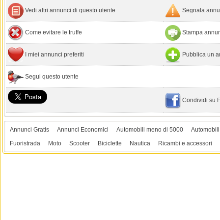
Vedi altri annunci di questo utente
Segnala annun
Come evitare le truffe
Stampa annun
I miei annunci preferiti
Pubblica un a
Segui questo utente
Condividi su
Annunci Gratis
Annunci Economici
Automobili meno di 5000
Automobili
Fuoristrada
Moto
Scooter
Biciclette
Nautica
Ricambi e accessori