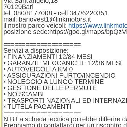
Via Sant'angelo,18
70129Bari
tel. 080/8177008 - cell.347/6220351
mail: bariovest1@linkmotors.it
il nostro parco veicoli:
https://www.linkmotor
posizione sede:https://goo.gl/maps/bpQ
=====================
Servizi a disposizione:
• FINANZIAMENTI 12/84 MESI
• GARANZIE MECCANICHE 12/36 MESI
• AUTOVEICOLI A KM 0
• ASSICURAZIONI FURTO/INCENDIO
• NOLEGGIO A LUNGO TERMINE
• GESTIONE DELLE PERMUTE
• NO SCAMBI
• TRASPORTI NAZIONALI ED INTERNAZ
• TUTELA PAGAMENTI
=====================
N.B.La scheda tecnica potrebbe differire dai
Preghiamo di contattarci per un riscontro d