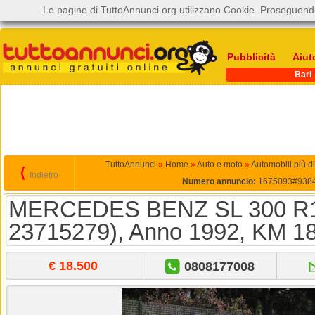
Le pagine di TuttoAnnunci.org utilizzano Cookie. Proseguendo
Pubblicità
Aiut
Bari
TuttoAnnunci
»
Home
»
Auto e moto
»
Automobili più d
⟨
Indietro
Numero annuncio:
1675093#938
MERCEDES BENZ SL 300 R129
23715279), Anno 1992, KM 1
€ 18.500
0808177008