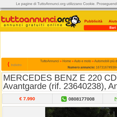
Le pagine di TuttoAnnunci.org utilizzano Cookie. Proseguendo
Pubblicità
Aiut
Bari
TuttoAnnunci
»
Home
»
Auto e moto
»
Automobili più 
⟨
Indietro
Numero annuncio:
1673167#938
MERCEDES BENZ E 220 CDI
Avantgarde (rif. 23640238), A
€ 7.990
0808177008