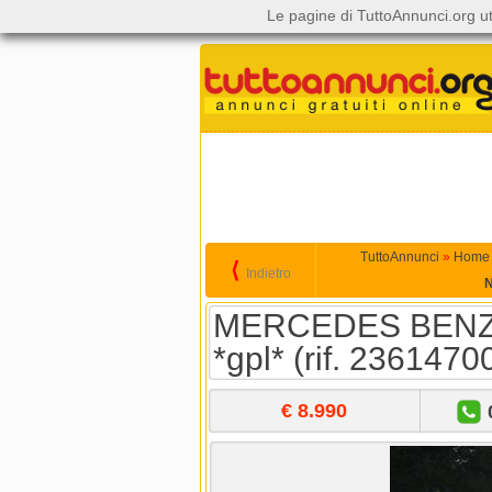
Le pagine di TuttoAnnunci.org ut
TuttoAnnunci
»
Home
⟨
Indietro
N
MERCEDES BENZ 
*gpl* (rif. 2361470
€ 8.990