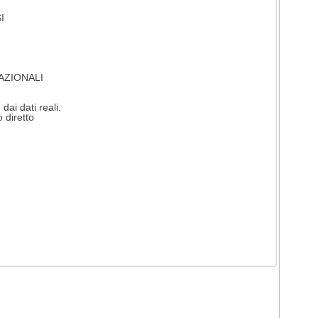
I
AZIONALI
dai dati reali.
 diretto