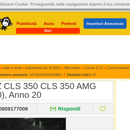
ilizzano Cookie. Proseguendo nella navigazione esprimi il tuo consens
Pubblicità
Aiuto
Preferiti
Inserisci Annuncio
Bari
»
Auto e moto
»
Automobili più di 5001
»
Mercedes
»
Classe CLS
»
Concessionari
umero annuncio:
1672823#938459#3
⟩
Visitatori unici:
47
CLS 350 CLS 350 AMG
0), Anno 20
0808177008
Rispondi