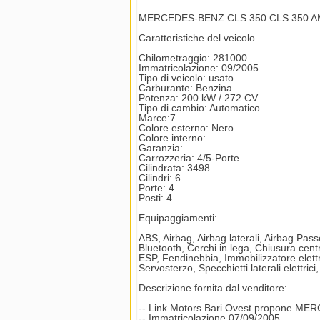
MERCEDES-BENZ CLS 350 CLS 350 AM
Caratteristiche del veicolo
Chilometraggio: 281000
Immatricolazione: 09/2005
Tipo di veicolo: usato
Carburante: Benzina
Potenza: 200 kW / 272 CV
Tipo di cambio: Automatico
Marce:7
Colore esterno: Nero
Colore interno:
Garanzia:
Carrozzeria: 4/5-Porte
Cilindrata: 3498
Cilindri: 6
Porte: 4
Posti: 4
Equipaggiamenti:
ABS, Airbag, Airbag laterali, Airbag Passeg
Bluetooth, Cerchi in lega, Chiusura centr
ESP, Fendinebbia, Immobilizzatore elettron
Servosterzo, Specchietti laterali elettric
Descrizione fornita dal venditore:
-- Link Motors Bari Ovest propone M
-- Immatricolazione 07/09/2005