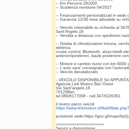
-- Km Percorsi 281000
-- Scadenza revisione 04/2027
-- Finanziamenti personalizzati in sede 
-- Garanzia 12/36 mesi attivabile su rich
-- Veicolo visionabile su richiesta al 34
Sant'Angelo,18
-- Vendita a distanza con spedizioni naz
-- Dotata di climatizzatore trizona, cerchi
elettrica,
cruise control, Bluetooth, alzacristalli ele
anteriori/posteriori, baule posteriore con
-- Motore e cambio nuovi con km 6000 all
-- L'auto sara' consegnata con l'autoradi
-- Veicolo decatalizzato
--VEICOLO DISPONIBILE SU APPUN
Agenzia Link Motors Bari Ovest
Via Sant'angelo,18
70129Bari
tel.080/8177008 - cell.347/6220351
il nostro parco veicoli:
https://www.linkmotors.it/filiali/filiale.p
posizione sede:https://goo.gl/maps/b
=====================
Servizi a disposizione: