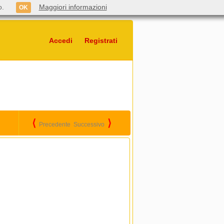
o.
Maggiori informazioni
OK
Accedi
Registrati
⟨
⟩
Precedente
Successivo