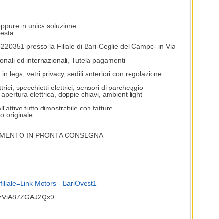
oppure in unica soluzione
iesta
76220351 presso la Filiale di Bari-Ceglie del Campo- in Via
ionali ed internazionali, Tutela pagamenti
 in lega, vetri privacy, sedili anteriori con regolazione
ttrici, specchietti elettrici, sensori di parcheggio
 apertura elettrica, doppie chiavi, ambient light
'attivo tutto dimostrabile con fatture
o originale
TAMENTO IN PRONTA CONSEGNA
hp?filiale=Link Motors - BariOvest1
pQzViA87ZGAJ2Qx9