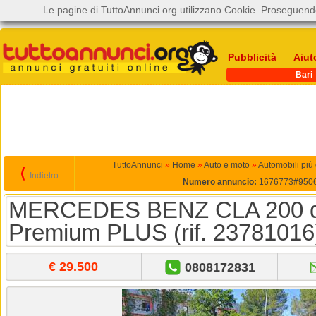
Le pagine di TuttoAnnunci.org utilizzano Cookie. Proseguendo
Pubblicità
Aiut
Bari
TuttoAnnunci
»
Home
»
Auto e moto
»
Automobili più
⟨
Indietro
Numero annuncio:
1676773#950
MERCEDES BENZ CLA 200 d 
Premium PLUS (rif. 23781016
€ 29.500
0808172831