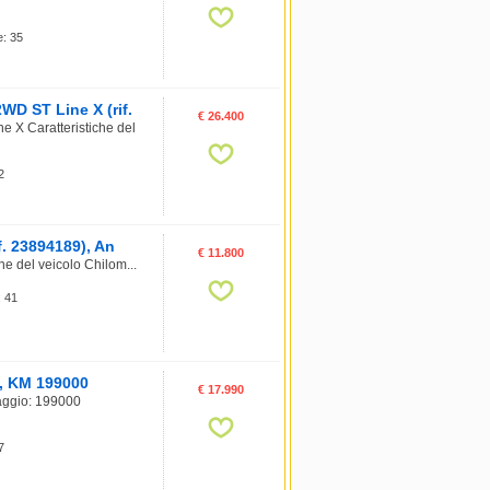
e: 35
WD ST Line X (rif.
€ 26.400
 X Caratteristiche del
2
. 23894189), An
€ 11.800
e del veicolo Chilom...
: 41
8, KM 199000
€ 17.990
aggio: 199000
7