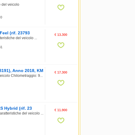
del veicolo
 0
eel (rif. 23793
€ 13.300
istiche del veicolo ...
41
8191), Anno 2018, KM
€ 17.300
icolo Chilometraggio: 9...
 Hybrid (rif. 23
€ 11.900
tteristiche del veicolo ...