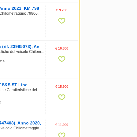
, Anno 2021, KM 798
€ 9.700
 Chilometraggio: 79800...
(rif. 23995073), An
€ 16.300
iche del veicolo Chilom...
e: 4
V S&S ST Line
€ 15.900
e Caratteristiche del
9
3447408), Anno 2020,
€ 11.900
 veicolo Chilometraggio...