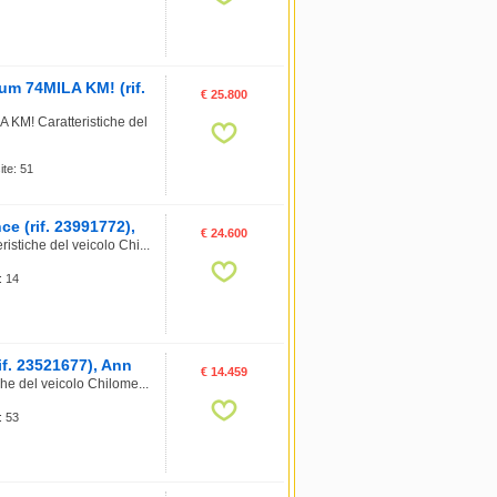
m 74MILA KM! (rif.
€ 25.800
M! Caratteristiche del
ite: 51
e (rif. 23991772),
€ 24.600
stiche del veicolo Chi...
: 14
if. 23521677), Ann
€ 14.459
he del veicolo Chilome...
: 53