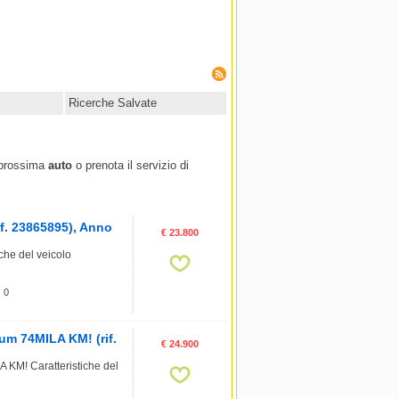
Ricerche Salvate
. 23865895), Anno
€ 23.800
e del veicolo
: 0
m 74MILA KM! (rif.
€ 24.900
M! Caratteristiche del