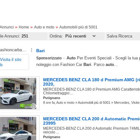
»
»
»
oAnnunci
Home
Auto e moto
Automobili più di 5001
ale Annunci:
251
Ordina:
Salva Ricerca
MERCEDES BENZ CLA 180 d Premium AMG (rif
2020,
MERCEDES-BENZ CLA 180 d Premium AMG Caratteristich
Chilometraggio:...
Putignano
8 ore fa, Auto e moto » Automobili più di 5001 » Mercedes, Visite
MERCEDES BENZ CLA 200 d Automatic Premiu
23995
MERCEDES-BENZ CLA 200 d Automatic Premium 74MILA K
veicolo ...
Putignano