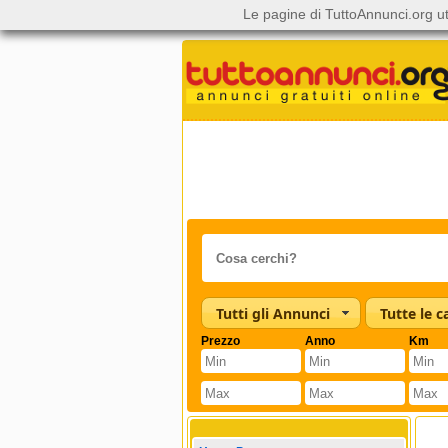
Le pagine di TuttoAnnunci.org ut
Tutti gli Annunci
Prezzo
Anno
Km