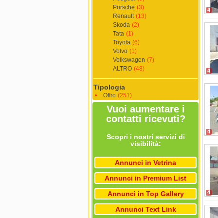
Porsche
(3)
4
Renault
(13)
Skoda
(2)
Tata
(1)
Toyota
(6)
Volvo
(1)
Volkswagen
(7)
ALTRO
(48)
4
Tipologia
Offro
(251)
Vuoi aumentare i
contatti ricevuti?
4
Scopri i nostri servizi di
visibilità:
Annunci in Vetrina
Annunci in Premium List
4
Annunci in Top Gallery
Annunci Text Link