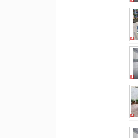
4
4
4