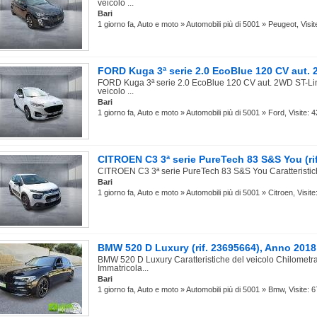
veicolo ...
Bari
1 giorno fa, Auto e moto » Automobili più di 5001 » Peugeot, Visit
FORD Kuga 3ª serie 2.0 EcoBlue 120 CV aut. 2
FORD Kuga 3ª serie 2.0 EcoBlue 120 CV aut. 2WD ST-Line
veicolo ...
Bari
1 giorno fa, Auto e moto » Automobili più di 5001 » Ford, Visite: 4
CITROEN C3 3ª serie PureTech 83 S&S You (rif
CITROEN C3 3ª serie PureTech 83 S&S You Caratteristich
Bari
1 giorno fa, Auto e moto » Automobili più di 5001 » Citroen, Visite
BMW 520 D Luxury (rif. 23695664), Anno 201
BMW 520 D Luxury Caratteristiche del veicolo Chilometr
Immatricola...
Bari
1 giorno fa, Auto e moto » Automobili più di 5001 » Bmw, Visite: 6