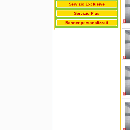
Servizio Exclusive
Servizio Plus
4
Banner personalizzati
4
4
4