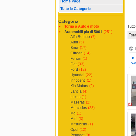
Home Page
Tutte le Categorie
Categoria
Torna a Auto e moto
Tutt
Automobili più di 5001
(251)
Tot
Alfa Romeo
(7)
Audi
(5)
Bmw
(17)
Citroen
(14)
Ferrari
(1)
Fiat
(33)
Ford
(12)
Hyundai
(22)
Innocenti
(1)
Kia Motors
(2)
Lancia
(4)
Lexus
(1)
Maserati
(2)
4
Mercedes
(23)
Mg
(1)
Mini
(3)
Mitsubishi
(1)
Opel
(12)
Peugeot
(9)