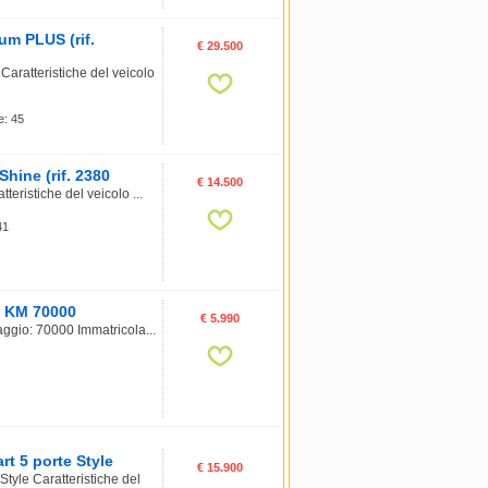
m PLUS (rif.
€ 29.500
atteristiche del veicolo
e: 45
hine (rif. 2380
€ 14.500
ristiche del veicolo ...
41
, KM 70000
€ 5.990
ggio: 70000 Immatricola...
t 5 porte Style
€ 15.900
yle Caratteristiche del