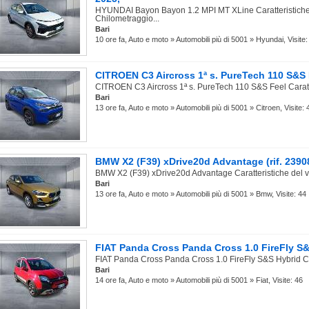
HYUNDAI Bayon Bayon 1.2 MPI MT XLine Caratteristiche 
Chilometraggio...
Bari
10 ore fa, Auto e moto » Automobili più di 5001 » Hyundai, Visite:
CITROEN C3 Aircross 1ª s. PureTech 110 S&S F
CITROEN C3 Aircross 1ª s. PureTech 110 S&S Feel Caratter
Bari
13 ore fa, Auto e moto » Automobili più di 5001 » Citroen, Visite: 
BMW X2 (F39) xDrive20d Advantage (rif. 2390
BMW X2 (F39) xDrive20d Advantage Caratteristiche del ve
Bari
13 ore fa, Auto e moto » Automobili più di 5001 » Bmw, Visite: 44
FIAT Panda Cross Panda Cross 1.0 FireFly S&S
FIAT Panda Cross Panda Cross 1.0 FireFly S&S Hybrid Cara
Bari
14 ore fa, Auto e moto » Automobili più di 5001 » Fiat, Visite: 46