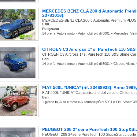
MERCEDES BENZ CLA 200 d Automatic Premiu
23781016),
MERCEDES-BENZ CLA 200 d Automatic Premium PLUS Car
Chil...
Putignano
14 ore fa, Auto e moto » Automobili più di 5001 » Mercedes, Visit
CITROEN C3 Aircross 1ª s. PureTech 110 S&S S
CITROEN C3 Aircross 1ª s. PureTech 110 S&S Shine Caratte
Bari
14 ore fa, Auto e moto » Automobili più di 5001 » Citroen, Visite: 
FIAT 500L *UNICA* (rif. 23468938), Anno 1969
FIAT 500L *UNICA* Caratteristiche del veicolo Chilometra
Bari
1 giorno fa, Auto e moto » Automobili più di 5001 » Fiat, Visite: 39
PEUGEOT 208 2ª serie PureTech 100 Stop&Star
PEUGEOT 208 2ª serie PureTech 100 Stop&Start 5 porte St