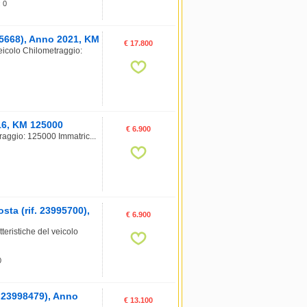
: 0
95668), Anno 2021, KM
€ 17.800
eicolo Chilometraggio:
016, KM 125000
€ 6.900
raggio: 125000 Immatric...
a (rif. 23995700),
€ 6.900
istiche del veicolo
0
 23998479), Anno
€ 13.100