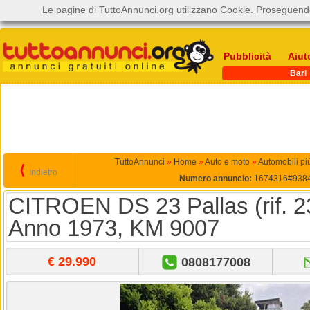
Le pagine di TuttoAnnunci.org utilizzano Cookie. Proseguendo
Pubblicità
Aiut
Bari
TuttoAnnunci
»
Home
»
Auto e moto
»
Automobili pi
⟨
Indietro
Numero annuncio:
1674316#938
CITROEN DS 23 Pallas (rif. 2
Anno 1973, KM 9007
€ 29.990
0808177008