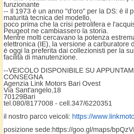
funzionante
-- Il 1973 è un anno "d'oro" per la DS: è il
maturità tecnica del modello,
poco prima che la crisi petrolifera e l'acqui
Peugeot ne cambiassero la storia.
Mentre molti cercavano la potenza estrema
elettronica (IE), la versione a carburatore 
è oggi la preferita dai collezionisti per la su
facilità di manutenzione.
--VEICOLO DISPONIBILE SU APPUNTA
CONSEGNA
Agenzia Link Motors Bari Ovest
Via Sant'angelo,18
70129Bari
tel.080/8177008 - cell.347/6220351
il nostro parco veicoli:
https://www.linkmoto
posizione sede:https://goo.gl/maps/bpQ