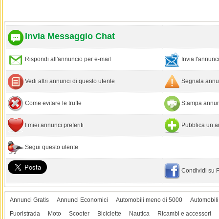
Invia Messaggio Chat
Rispondi all'annuncio per e-mail
Invia l'annun
Vedi altri annunci di questo utente
Segnala annun
Come evitare le truffe
Stampa annun
I miei annunci preferiti
Pubblica un a
Segui questo utente
Condividi su
Annunci Gratis
Annunci Economici
Automobili meno di 5000
Automobili
Fuoristrada
Moto
Scooter
Biciclette
Nautica
Ricambi e accessori