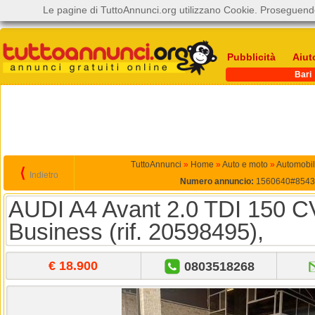
Le pagine di TuttoAnnunci.org utilizzano Cookie. Proseguendo
Pubblicità
Aiut
Bari
TuttoAnnunci
»
Home
»
Auto e moto
»
Automobil
⟨
Indietro
Numero annuncio:
1560640#8543
AUDI A4 Avant 2.0 TDI 150 CV
Business (rif. 20598495),
€ 18.900
0803518268