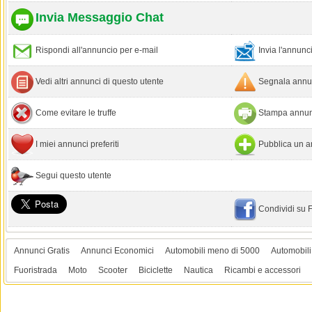
Invia Messaggio Chat
Rispondi all'annuncio per e-mail
Invia l'annun
Vedi altri annunci di questo utente
Segnala annun
Come evitare le truffe
Stampa annun
I miei annunci preferiti
Pubblica un a
Segui questo utente
Condividi su
Annunci Gratis
Annunci Economici
Automobili meno di 5000
Automobili
Fuoristrada
Moto
Scooter
Biciclette
Nautica
Ricambi e accessori