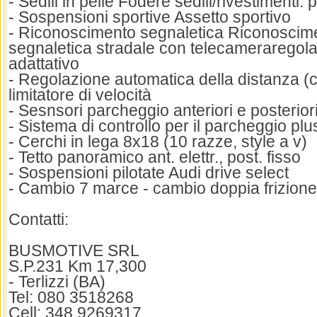
- Sedili in pelle Fodere sedili/rivestimenti: 
- Sospensioni sportive Assetto sportivo
- Riconoscimento segnaletica Riconoscime
segnaletica stradale con telecameraregolat
adattativo
- Regolazione automatica della distanza (c
limitatore di velocità
- Sesnsori parcheggio anteriori e posterior
- Sistema di controllo per il parcheggio plu
- Cerchi in lega 8x18 (10 razze, style a v)
- Tetto panoramico ant. elettr., post. fisso
- Sospensioni pilotate Audi drive select
- Cambio 7 marce - cambio doppia frizione 
Contatti:
BUSMOTIVE SRL
S.P.231 Km 17,300
- Terlizzi (BA)
Tel: 080 3518268
Cell: 348 9269317