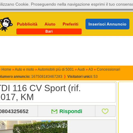
ilizzano Cookie. Proseguendo nella navigazione esprimi il tuo consens
Pubblicità
Aiuto
Preferiti
Inserisci Annuncio
Bari
»
Home
»
Auto e moto
»
Automobili più di 5001
»
Audi
»
A3
»
Concessionari
Numero annuncio:
1675081#34672#3
⟩
Visitatori unici:
53
I 116 CV Sport (rif.
2017, KM
0804325652
Rispondi