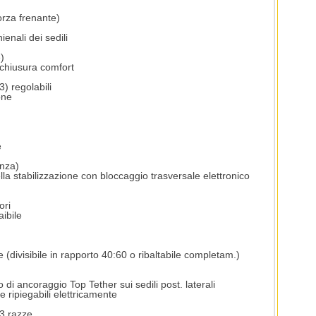
orza frenante)
hienali dei sedili
)
 e chiusura comfort
3) regolabili
one
e
enza)
lla stabilizzazione con bloccaggio trasversale elettronico
ori
aibile
e (divisibile in rapporto 40:60 o ribaltabile completam.)
i ancoraggio Top Tether sui sedili post. laterali
 e ripiegabili elettricamente
 3 razze