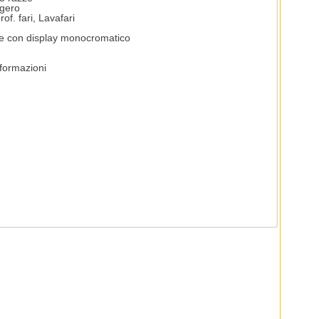
ggero
of. fari, Lavafari
nte con display monocromatico
nformazioni