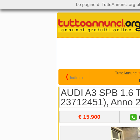
Le pagine di TuttoAnnunci.org ut
TuttoAnnunci
⟨
Indietro
AUDI A3 SPB 1.6 TD
23712451), Anno 
€ 15.900