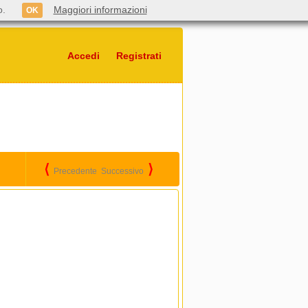
o.
Maggiori informazioni
OK
Accedi
Registrati
⟨
⟩
Precedente
Successivo