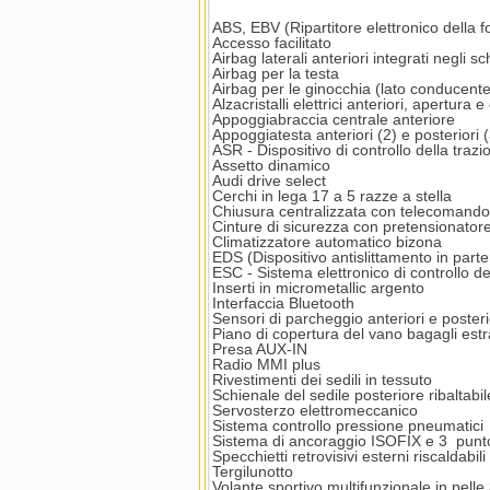
ABS, EBV (Ripartitore elettronico della f
Accesso facilitato
Airbag laterali anteriori integrati negli sc
Airbag per la testa
Airbag per le ginocchia (lato conducente
Alzacristalli elettrici anteriori, apertura
Appoggiabraccia centrale anteriore
Appoggiatesta anteriori (2) e posteriori (
ASR - Dispositivo di controllo della trazi
Assetto dinamico
Audi drive select
Cerchi in lega 17 a 5 razze a stella
Chiusura centralizzata con telecomando
Cinture di sicurezza con pretensionator
Climatizzatore automatico bizona
EDS (Dispositivo antislittamento in part
ESC - Sistema elettronico di controllo de
Inserti in micrometallic argento
Interfaccia Bluetooth
Sensori di parcheggio anteriori e posteri
Piano di copertura del vano bagagli estr
Presa AUX-IN
Radio MMI plus
Rivestimenti dei sedili in tessuto
Schienale del sedile posteriore ribaltabil
Servosterzo elettromeccanico
Sistema controllo pressione pneumatici
Sistema di ancoraggio ISOFIX e 3 punto d
Specchietti retrovisivi esterni riscaldabili
Tergilunotto
Volante sportivo multifunzionale in pelle