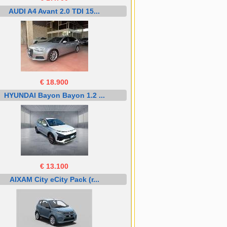
AUDI A4 Avant 2.0 TDI 15...
€ 18.900
HYUNDAI Bayon Bayon 1.2 ...
€ 13.100
AIXAM City eCity Pack (r...