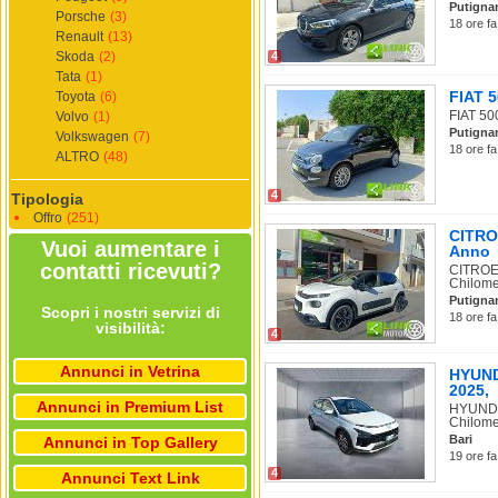
Putigna
Porsche
(3)
18 ore fa
Renault
(13)
Skoda
(2)
4
Tata
(1)
FIAT 5
Toyota
(6)
FIAT 500
Volvo
(1)
Putigna
Volkswagen
(7)
18 ore fa
ALTRO
(48)
4
Tipologia
Offro
(251)
CITRO
Vuoi aumentare i
Anno
contatti ricevuti?
CITROEN
Chilomet
Putigna
Scopri i nostri servizi di
18 ore fa
visibilità:
4
Annunci in Vetrina
HYUNDA
2025,
Annunci in Premium List
HYUNDAI
Chilomet
Bari
Annunci in Top Gallery
19 ore fa
4
Annunci Text Link