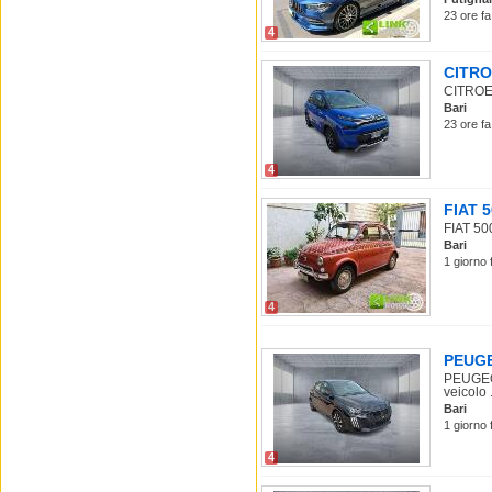
23 ore fa
4
CITROE
CITROEN
Bari
23 ore fa
4
FIAT 5
FIAT 50
Bari
1 giorno 
4
PEUGEO
PEUGEOT
veicolo .
Bari
1 giorno 
4