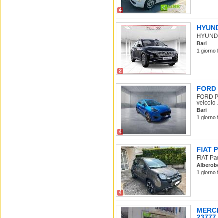
4
HYUNDA
HYUNDAI
Bari
1 giorno 
2
FORD 
FORD Pu
veicolo .
Bari
1 giorno 
4
FIAT P
FIAT Pan
Alberob
1 giorno 
4
MERCE
23777