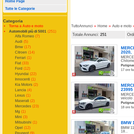
Home Page
Tutte le Categorie
Categoria
»
»
Torna a Auto e moto
TuttoAnnunci
Home
Auto e moto
Automobili più di 5001
(251)
Totale Annunci:
251
Ord
Alfa Romeo
(7)
Audi
(5)
Bmw
(17)
MERCE
2020,
Citroen
(14)
MERCEDE
Ferrari
(1)
Chilomet
Fiat
(33)
Putigna
Ford
(12)
17 ore fa
Hyundai
(22)
4
Innocenti
(1)
Kia Motors
(2)
MERCE
23995
Lancia
(4)
MERCEDE
Lexus
(1)
veicolo .
Maserati
(2)
Putigna
Mercedes
(23)
18 ore fa
Mg
(1)
4
Mini
(3)
Mitsubishi
(1)
BMW 11
Opel
(12)
BMW 118
18...
Peugeot
(9)