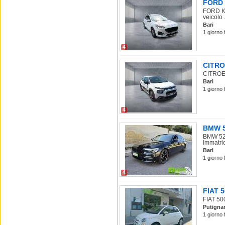
FORD K
FORD Ku
veicolo .
Bari
1 giorno 
4
CITROE
CITROEN
Bari
1 giorno 
4
BMW 52
BMW 520
Immatric
Bari
1 giorno 
4
FIAT 5
FIAT 500
Putigna
1 giorno 