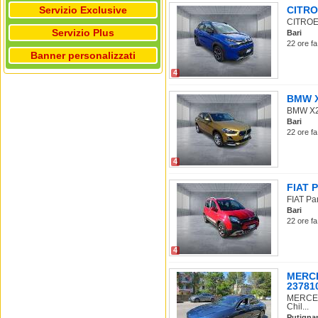
Servizio Exclusive
CITROE
CITROEN 
Servizio Plus
Bari
22 ore fa
Banner personalizzati
4
BMW X2
BMW X2 
Bari
22 ore fa
4
FIAT P
FIAT Pan
Bari
22 ore fa
4
MERCE
237810
MERCEDE
Chil...
Putigna