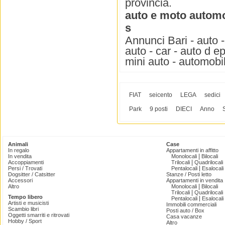
provincia.
auto e moto automob
s
Annunci Bari - auto -
auto - car - auto d e
mini auto - automobil
FIAT
seicento
LEGA
sedici
Park
9 posti
DIECI
Anno
Animali
Case
In regalo
Appartamenti in affitto
|
In vendita
Monolocali
Bilocali
|
Accoppiamenti
Trilocali
Quadrilocali
|
Persi / Trovati
Pentalocali
Esalocali
Dogsitter / Catsitter
Stanze / Posti letto
Accessori
Appartamenti in vendita
|
Altro
Monolocali
Bilocali
|
Trilocali
Quadrilocali
Tempo libero
|
Pentalocali
Esalocali
Artisti e musicisti
Immobili commerciali
Scambio libri
Posti auto / Box
Oggetti smarriti e ritrovati
Casa vacanze
Hobby / Sport
Altro