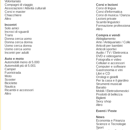
Volontariato
Compagni di viaggio
Corsi e lezioni
Associazioni / Attività culturali
Corsi di lingua
Corsi e master
Corsi d'informatica
Chiacchiere
Corsi di musica / Danza 
Altro
Lezioni private
Scambi linguistici
Incontri
Formazione professiona
Solo amici
Altro
Incroci di sguardi
Trans
Compra e vendi
Donna cerca uomo
Abbigliamento
Donna cerca donna
Arte / Antiquariato / Coll
Uomo cerca donna
Articoli per bambini
Uomo cerca uomo
Articoli sportivi
Incontri per adulti
Audio / TV / Elettronica
DVD e videogame
Auto e moto
Fotografia e video
Automobili meno di 5.000
Cellulari e accessori
Automobili più di 5.001
Computer e software
Camper
Gastronomia e vini
Fuoristrada
Libri e CD
Moto
Orologi e gioielli
Scooter
Per la casa e il giardino
Biciclette
Strumenti musicali
Nautica
Baratto
Ricambi e accessori
Mobili / Elettrodomestici
Altro
Prodotti di bellezza
Biglietti
Sexy shop
Altro
Eventi / Feste
News
Economia e Finanza
Scienze e Tecnologie
Sport