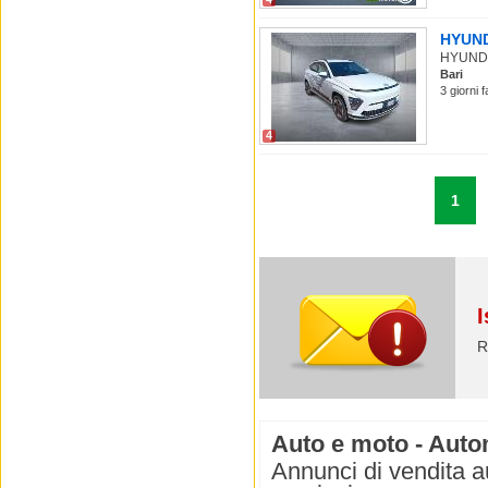
HYUNDA
HYUNDAI
Bari
3 giorni 
4
1
I
R
Auto e moto - Autom
Annunci di vendita a