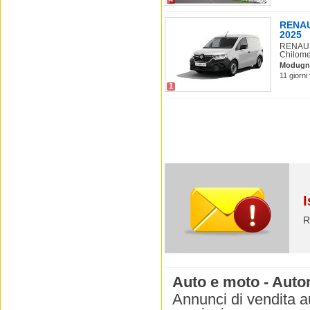
RENAUL
2025
RENAULT
Chilomet
Modugn
11 giorni
1
I
R
Auto e moto - Auto
Annunci di vendita a