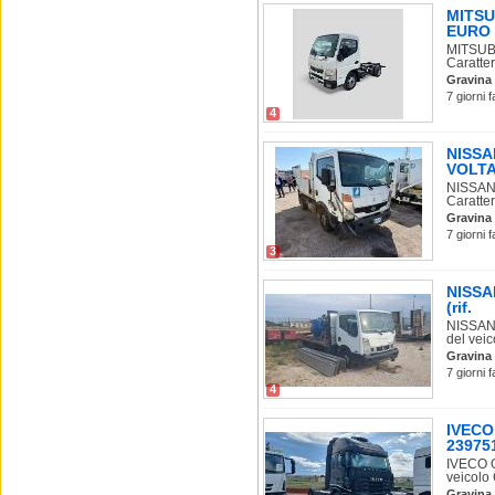
MITSU
EURO 
MITSUB
Caratter
Gravina 
7 giorni 
4
NISSA
VOLT
NISSAN
Caratter
Gravina 
7 giorni 
3
NISSA
(rif.
NISSAN 
del veico
Gravina 
7 giorni 
4
IVECO
23975
IVECO 
veicolo 
Gravina 