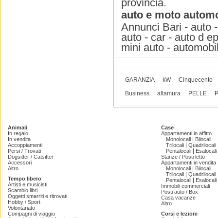
provincia.
auto e moto automo
Annunci Bari - auto -
auto - car - auto d e
mini auto - automobil
GARANZIA
kW
Cinquecento
Business
altamura
PELLE
Animali
Case
In regalo
Appartamenti in affitto
|
In vendita
Monolocali
Bilocali
|
Accoppiamenti
Trilocali
Quadrilocali
|
Persi / Trovati
Pentalocali
Esalocali
Dogsitter / Catsitter
Stanze / Posti letto
Accessori
Appartamenti in vendita
|
Altro
Monolocali
Bilocali
|
Trilocali
Quadrilocali
Tempo libero
|
Pentalocali
Esalocali
Artisti e musicisti
Immobili commerciali
Scambio libri
Posti auto / Box
Oggetti smarriti e ritrovati
Casa vacanze
Hobby / Sport
Altro
Volontariato
Compagni di viaggio
Corsi e lezioni