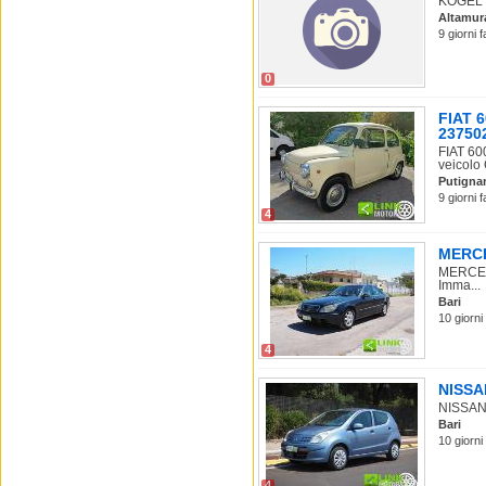
KOGEL Ot
Altamur
9 giorni 
0
FIAT 
237502
FIAT 60
veicolo 
Putigna
9 giorni 
4
MERCE
MERCEDE
Imma...
Bari
10 giorni
4
NISSAN
NISSAN P
Bari
10 giorni
4