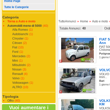
Home Page
Tutte le Categorie
Categoria
»
»
Torna a Auto e moto
TuttoAnnunci
Home
Auto e moto
Automobili meno di 5000
(40)
Totale Annunci:
40
Ord
Alfa Romeo
(1)
Autobianchi
(1)
Chrysler
(1)
FIAT 
Ann
Citroen
(2)
FIAT 50
Fiat
(10)
Chilome.
Ford
(1)
Putigna
Mercedes
(2)
1 giorno 
Mini
(1)
4
Mitsubishi
(2)
Nissan
(3)
VOLVO 
Renault
(4)
VOLVO O
Imm...
Volvo
(1)
Bari
Volkswagen
(1)
1 giorno 
ALTRO
(10)
4
Tipologia
VOLKSW
Offro
(40)
KM
Vuoi aumentare i
VOLKSWA