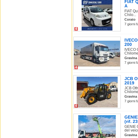
FIAT 
A
FIAT Qu
Chilo...
Corato
7 giorni 
4
IVECO
200
IVECO O
Chilome
Gravina 
7 giorni 
4
JCB O
2019
JCB Oth
Chilomet
Gravina 
7 giorni 
4
GENIE
(rif. 23
GENIE 
del veico
Gravina 