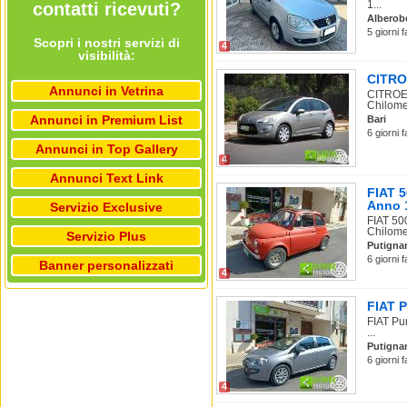
1...
contatti ricevuti?
Alberob
5 giorni 
Scopri i nostri servizi di
4
visibilità:
CITROE
Annunci in Vetrina
CITROEN
Chilomet
Annunci in Premium List
Bari
6 giorni 
Annunci in Top Gallery
4
Annunci Text Link
FIAT 
Anno 
Servizio Exclusive
FIAT 50
Chilomet
Servizio Plus
Putigna
6 giorni 
Banner personalizzati
4
FIAT P
FIAT Pu
...
Putigna
6 giorni 
4