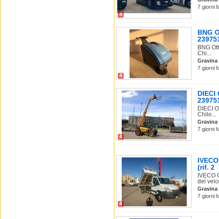
7 giorni 
4
BNG Ot
239751
BNG Oth
Chi...
Gravina 
7 giorni 
4
DIECI
239751
DIECI O
Chilo...
Gravina 
7 giorni 
4
IVECO
(rif. 2
IVECO O
del veico
Gravina 
7 giorni 
4