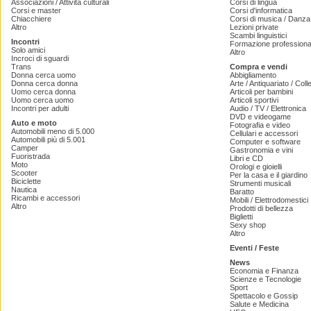
Associazioni / Attività culturali
Corsi di lingua
Corsi e master
Corsi d'informatica
Chiacchiere
Corsi di musica / Danza 
Altro
Lezioni private
Scambi linguistici
Incontri
Formazione professiona
Solo amici
Altro
Incroci di sguardi
Trans
Compra e vendi
Donna cerca uomo
Abbigliamento
Donna cerca donna
Arte / Antiquariato / Coll
Uomo cerca donna
Articoli per bambini
Uomo cerca uomo
Articoli sportivi
Incontri per adulti
Audio / TV / Elettronica
DVD e videogame
Auto e moto
Fotografia e video
Automobili meno di 5.000
Cellulari e accessori
Automobili più di 5.001
Computer e software
Camper
Gastronomia e vini
Fuoristrada
Libri e CD
Moto
Orologi e gioielli
Scooter
Per la casa e il giardino
Biciclette
Strumenti musicali
Nautica
Baratto
Ricambi e accessori
Mobili / Elettrodomestici
Altro
Prodotti di bellezza
Biglietti
Sexy shop
Altro
Eventi / Feste
News
Economia e Finanza
Scienze e Tecnologie
Sport
Spettacolo e Gossip
Salute e Medicina