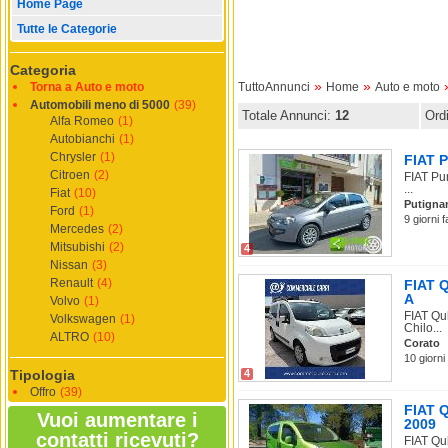
Home Page
Tutte le Categorie
Categoria
»
»
Torna a Auto e moto
TuttoAnnunci
Home
Auto e moto
Automobili meno di 5000
(39)
Totale Annunci:
12
Ord
Alfa Romeo
(1)
Autobianchi
(1)
Chrysler
(1)
FIAT P
Citroen
(2)
FIAT Pu
...
Fiat
(10)
Putigna
Ford
(1)
9 giorni 
Mercedes
(2)
Mitsubishi
(2)
4
Nissan
(3)
Renault
(4)
FIAT 
A
Volvo
(1)
FIAT Qu
Volkswagen
(1)
Chilo...
ALTRO
(10)
Corato
10 giorni
Tipologia
4
Offro
(39)
FIAT Q
Vuoi aumentare i
2009
contatti ricevuti?
FIAT Qu