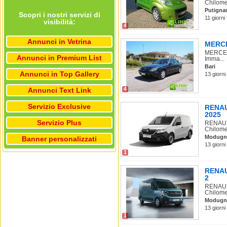
Chilomet
Putigna
Scopri i nostri servizi di
11 giorni
visibilità:
4
Annunci in Vetrina
MERCE
MERCEDE
Annunci in Premium List
Imma...
Bari
Annunci in Top Gallery
13 giorni
4
Annunci Text Link
Servizio Exclusive
RENAUL
2025
Servizio Plus
RENAULT
Chilomet
Modugn
Banner personalizzati
13 giorni
1
RENAUL
2
RENAULT
Chilomet
Modugn
13 giorni
1