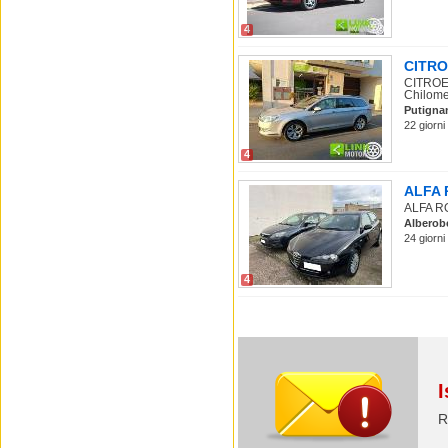
4
CITROE
CITROEN
Chilome.
Putigna
22 giorni
4
ALFA R
ALFA RO
Alberob
24 giorni
4
I
R