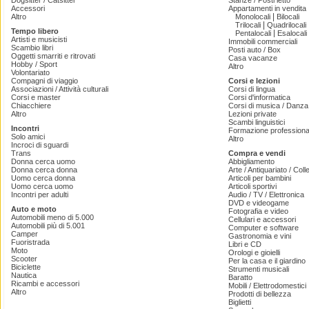
Dogsitter / Catsitter
Stanze / Posti letto
Accessori
Appartamenti in vendita
|
Altro
Monolocali
Bilocali
|
Trilocali
Quadrilocali
Tempo libero
|
Pentalocali
Esalocali
Artisti e musicisti
Immobili commerciali
Scambio libri
Posti auto / Box
Oggetti smarriti e ritrovati
Casa vacanze
Hobby / Sport
Altro
Volontariato
Compagni di viaggio
Corsi e lezioni
Associazioni / Attività culturali
Corsi di lingua
Corsi e master
Corsi d'informatica
Chiacchiere
Corsi di musica / Danza 
Altro
Lezioni private
Scambi linguistici
Incontri
Formazione professiona
Solo amici
Altro
Incroci di sguardi
Trans
Compra e vendi
Donna cerca uomo
Abbigliamento
Donna cerca donna
Arte / Antiquariato / Coll
Uomo cerca donna
Articoli per bambini
Uomo cerca uomo
Articoli sportivi
Incontri per adulti
Audio / TV / Elettronica
DVD e videogame
Auto e moto
Fotografia e video
Automobili meno di 5.000
Cellulari e accessori
Automobili più di 5.001
Computer e software
Camper
Gastronomia e vini
Fuoristrada
Libri e CD
Moto
Orologi e gioielli
Scooter
Per la casa e il giardino
Biciclette
Strumenti musicali
Nautica
Baratto
Ricambi e accessori
Mobili / Elettrodomestici
Altro
Prodotti di bellezza
Biglietti