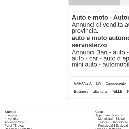
Auto e moto - Auto
Annunci di vendita a
provincia.
auto e moto automo
servosterzo
Annunci Bari - auto -
auto - car - auto d e
mini auto - automobil
GARANZIA
kW
Cinquecento
Business
altamura
PELLE
Animali
Case
In regalo
Appartamenti in affitto
|
In vendita
Monolocali
Bilocali
|
Accoppiamenti
Trilocali
Quadrilocali
|
Persi / Trovati
Pentalocali
Esalocali