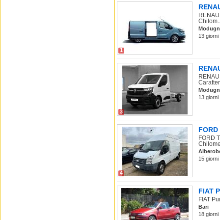
RENAUL
RENAULT
Chilom..
Modugn
13 giorni
1
RENAUL
RENAULT
Caratter
Modugn
13 giorni
3
FORD T
FORD Tr
Chilomet
Alberob
15 giorni
4
FIAT P
FIAT Pun
Bari
18 giorni