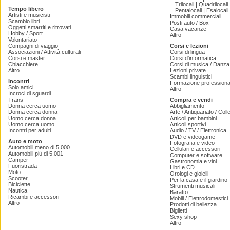
|
Trilocali
Quadrilocali
Tempo libero
|
Pentalocali
Esalocali
Artisti e musicisti
Immobili commerciali
Scambio libri
Posti auto / Box
Oggetti smarriti e ritrovati
Casa vacanze
Hobby / Sport
Altro
Volontariato
Compagni di viaggio
Corsi e lezioni
Associazioni / Attività culturali
Corsi di lingua
Corsi e master
Corsi d'informatica
Chiacchiere
Corsi di musica / Danza 
Altro
Lezioni private
Scambi linguistici
Incontri
Formazione professiona
Solo amici
Altro
Incroci di sguardi
Trans
Compra e vendi
Donna cerca uomo
Abbigliamento
Donna cerca donna
Arte / Antiquariato / Coll
Uomo cerca donna
Articoli per bambini
Uomo cerca uomo
Articoli sportivi
Incontri per adulti
Audio / TV / Elettronica
DVD e videogame
Auto e moto
Fotografia e video
Automobili meno di 5.000
Cellulari e accessori
Automobili più di 5.001
Computer e software
Camper
Gastronomia e vini
Fuoristrada
Libri e CD
Moto
Orologi e gioielli
Scooter
Per la casa e il giardino
Biciclette
Strumenti musicali
Nautica
Baratto
Ricambi e accessori
Mobili / Elettrodomestici
Altro
Prodotti di bellezza
Biglietti
Sexy shop
Altro