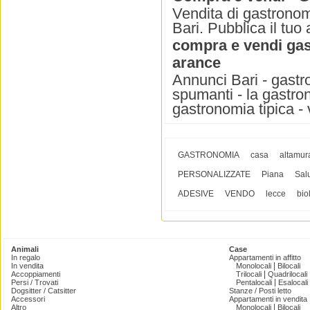
Vendita di gastronom
Bari. Pubblica il tuo
compra e vendi gas
arance
Annunci Bari - gastro
spumanti - la gastron
gastronomia tipica - vi
GASTRONOMIA
casa
altamur
PERSONALIZZATE
Piana
Sal
ADESIVE
VENDO
lecce
bio
Animali
Case
In regalo
Appartamenti in affitto
|
In vendita
Monolocali
Bilocali
|
Accoppiamenti
Trilocali
Quadrilocali
|
Persi / Trovati
Pentalocali
Esalocali
Dogsitter / Catsitter
Stanze / Posti letto
Accessori
Appartamenti in vendita
|
Altro
Monolocali
Bilocali