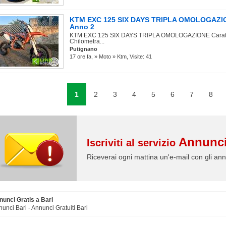
KTM EXC 125 SIX DAYS TRIPLA OMOLOGAZIONE
Anno 2
KTM EXC 125 SIX DAYS TRIPLA OMOLOGAZIONE Caratter
Chilometra...
Putignano
17 ore fa, » Moto » Ktm, Visite: 41
1
2
3
4
5
6
7
8
Annunci
Iscriviti al servizio
Riceverai ogni mattina un'e-mail con gli ann
nunci Gratis a Bari
unci Bari - Annunci Gratuiti Bari