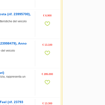
a (rif. 23995700),
€ 6.900
istiche del veicolo
 23998479), Anno
€ 13.100
del veicolo
ri)
€ 285.000
izia, rappresenta un
eel (rif. 23793
€ 13.300