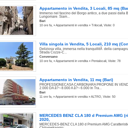
Appartamento in Vendita, 3 Locali, 85 mq (Bar
Immerso nel fascino del Borgo antico, a due passi dalla B
Lungomare. Siam...
Bari
10 ore fa, » Appartamenti in vendita » Trilocali, Visite: 0
Villa singola in Vendita, 5 Locali, 210 mq (C
Deliziosa villa, immersa nella tranquillitÃ della campagn
Strada Cozze-C...
Conversano
10 ore fa, » Appartamenti in vendita » Pentalocali, Visite: 78
Appartamento in Vendita, 11 mq (Bari)
PROFESSIONECASA CARBONARA PROPONE IN VENDIT
2.000 DA â?¬ 8.000 A â?¬ 6.000 In Tra...
Bari
11 ore fa, » Appartamenti in vendita » ALTRO, Visite: 50
MERCEDES BENZ CLA 180 d Premium AMG (rif
2020,
MERCEDES-BENZ CLA 180 d Premium AMG Caratteristich
Chilometraggio:...