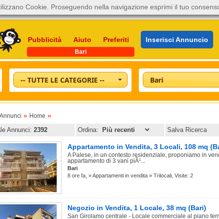
ilizzano Cookie. Proseguendo nella navigazione esprimi il tuo consens
Pubblicità
Aiuto
Preferiti
Inserisci Annuncio
Bari
-- TUTTE LE CATEGORIE --
Bari
»
»
oAnnunci
Home
ale Annunci:
2392
Ordina:
Salva Ricerca
Appartamento in Vendita, 3 Locali, 108 mq (Ba
A Palese, in un contesto residenziale, proponiamo in ven
appartamento di 3 vani piÃ¹...
Bari
8 ore fa, » Appartamenti in vendita » Trilocali, Visite: 2
Negozio in Vendita, 1 Locale, 38 mq (Bari)
San Girolamo centrale - Locale commerciale al piano ter