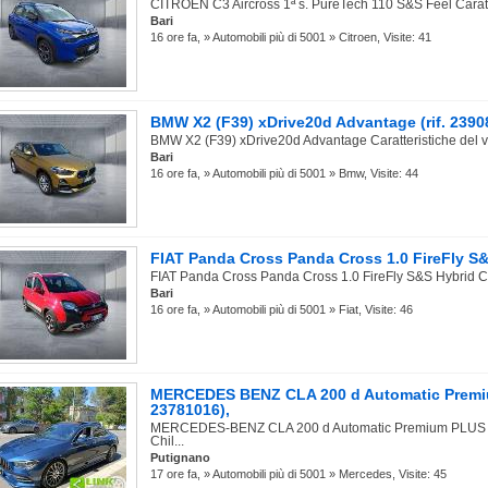
CITROEN C3 Aircross 1ª s. PureTech 110 S&S Feel Caratter
Bari
16 ore fa, » Automobili più di 5001 » Citroen, Visite: 41
BMW X2 (F39) xDrive20d Advantage (rif. 2390
BMW X2 (F39) xDrive20d Advantage Caratteristiche del ve
Bari
16 ore fa, » Automobili più di 5001 » Bmw, Visite: 44
FIAT Panda Cross Panda Cross 1.0 FireFly S&S
FIAT Panda Cross Panda Cross 1.0 FireFly S&S Hybrid Cara
Bari
16 ore fa, » Automobili più di 5001 » Fiat, Visite: 46
MERCEDES BENZ CLA 200 d Automatic Premiu
23781016),
MERCEDES-BENZ CLA 200 d Automatic Premium PLUS Car
Chil...
Putignano
17 ore fa, » Automobili più di 5001 » Mercedes, Visite: 45