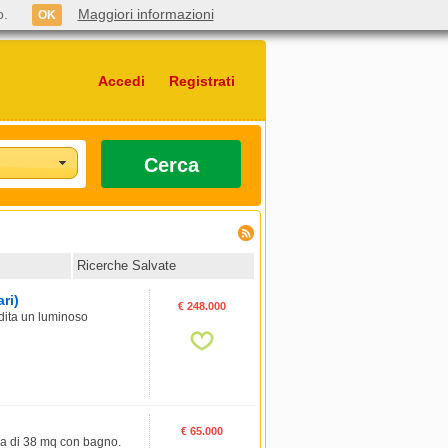
o.
Maggiori informazioni
OK
Accedi
Registrati
Cerca
Ricerche Salvate
ri)
€ 248.000
dita un luminoso
€ 65.000
ra di 38 mq con bagno.