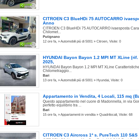
CITROEN C3 BlueHDi 75 AUTOCARRO ivaespost
Anno
CITROEN C3 BlueHDi 75 AUTOCARRO ivaesposta Caratter
Chilomet...
Putignano
12 ore fa, » Automobili più di 5001 » Citroen, Visite: 0
HYUNDAI Bayon Bayon 1.2 MPI MT XLine (rif.
2025,
HYUNDAI Bayon Bayon 1.2 MPI MT XLine Caratteristiche 
Chilometraggio...
Bari
13 ore fa, » Automobili più di 5001 » Hyundai, Visite: 0
Appartamento in Vendita, 4 Locali, 115 mq (Ba
Questo appartamento nel cuore di Madonnella, in via Gor
perfetto equilibrio tra ...
Bari
15 ore fa, » Appartamenti in vendita » Quadrilocali, Visite: 68
CITROEN C3 Aircross 1ª s. PureTech 110 S&S F