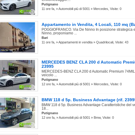
Putignano
11 ore fa, » Automobili più di 5001 » Mercedes, Visite: 0
Appartamento in Vendita, 4 Locali, 110 mq (Ba
POGGIOFRANCO. Via De Ninno In posizione strategica e ri
Ninno, proponiamo ...
Bari
11 ore fa, » Appartamenti in vendita » Quadrilocali, Visite: 43
MERCEDES BENZ CLA 200 d Automatic Premiu
23995
MERCEDES-BENZ CLA 200 d Automatic Premium 74MILA K
veicolo ...
Putignano
12 ore fa, » Automobili più di 5001 » Mercedes, Visite: 0
BMW 118 d 5p. Business Advantage (rif. 239
BMW 118 d 5p. Business Advantage Caratteristiche del v
18...
Putignano
12 ore fa, » Automobili più di 5001 » Bmw, Visite: 0