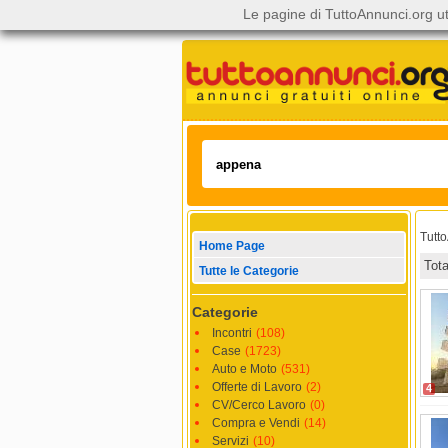
Le pagine di TuttoAnnunci.org ut
Tutt
Home Page
Tot
Tutte le Categorie
Categorie
Incontri
(108)
Case
(1723)
Auto e Moto
(531)
Offerte di Lavoro
(2)
4
CV/Cerco Lavoro
(0)
Compra e Vendi
(14)
Servizi
(10)