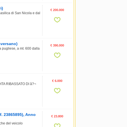
i)
€ 200.000
asilica di San Nicola e dal
onversano)
€ 390.000
a pugliese, a mt. 600 dalla
€ 6.000
A RIBASSATO DI â?¬
. 23865895), Anno
€ 23.800
e del veicolo