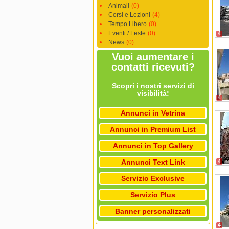
Animali
(0)
Corsi e Lezioni
(4)
Tempo Libero
(0)
Eventi / Feste
(0)
4
News
(0)
Vuoi aumentare i
contatti ricevuti?
Scopri i nostri servizi di
visibilità:
4
Annunci in Vetrina
Annunci in Premium List
Annunci in Top Gallery
Annunci Text Link
4
Servizio Exclusive
Servizio Plus
Banner personalizzati
4