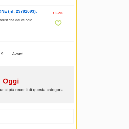
 (rif. 23781093),
€ 6.200
istiche del veicolo
9
Avanti
 Oggi
unci più recenti di questa categoria