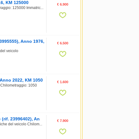
016, KM 125000
€ 6.900
raggio: 125000 Immatric...
995555), Anno 1976,
€ 6.500
el veicolo
, Anno 2022, KM 1050
€ 1.600
 Chilometraggio: 1050
(rif. 23996402), An
€ 7.900
iche del veicolo Chilom...