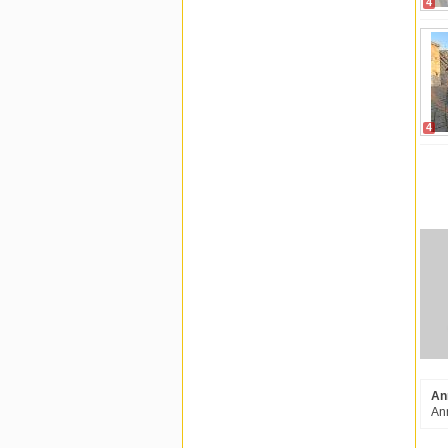
4
4
An
Ann