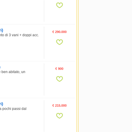
i)
€ 290.000
o di 3 vani + doppi acc.
)
€ 900
e ben abitato, un
i)
€ 215.000
 pochi passi dal