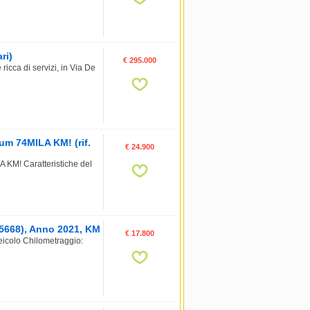
ri)
€ 295.000
cca di servizi, in Via De
m 74MILA KM! (rif.
€ 24.900
M! Caratteristiche del
95668), Anno 2021, KM
€ 17.800
eicolo Chilometraggio: