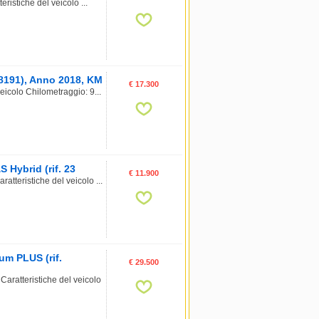
istiche del veicolo ...
8191), Anno 2018, KM
€ 17.300
icolo Chilometraggio: 9...
 Hybrid (rif. 23
€ 11.900
tteristiche del veicolo ...
m PLUS (rif.
€ 29.500
atteristiche del veicolo