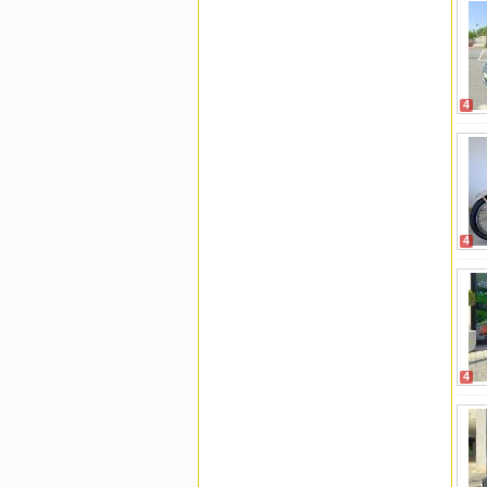
4
4
4