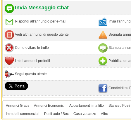
Invia Messaggio Chat
Rispondi all'annuncio per e-mail
Invia l'annun
Vedi altri annunci di questo utente
Segnala annun
Come evitare le truffe
Stampa annun
I miei annunci preferiti
Pubblica un a
Segui questo utente
Condividi su
Annunci Gratis
Annunci Economici
Appartamenti in affitto
Stanze / Posti 
Immobili commerciali
Posti auto / Box
Casa vacanze
Altro