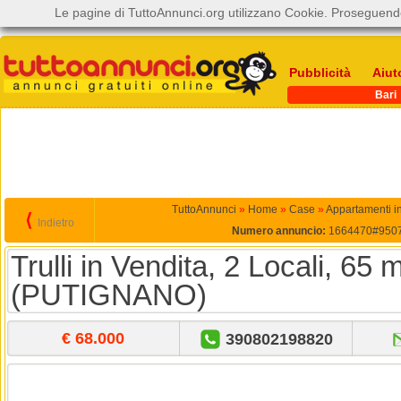
Le pagine di TuttoAnnunci.org utilizzano Cookie. Proseguendo
Pubblicità
Aiut
Bari
TuttoAnnunci
»
Home
»
Case
»
Appartamenti in
⟨
Indietro
Numero annuncio:
1664470#950
Trulli in Vendita, 2 Locali, 65 
(PUTIGNANO)
€ 68.000
390802198820