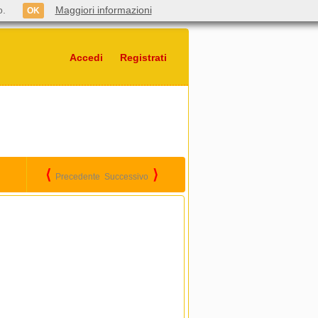
o.
Maggiori informazioni
OK
Accedi
Registrati
⟨
⟩
Precedente
Successivo