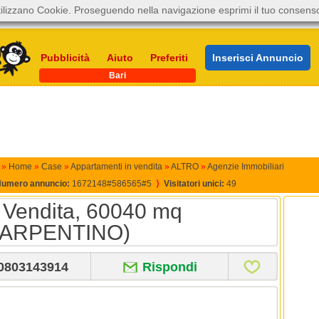
ilizzano Cookie. Proseguendo nella navigazione esprimi il tuo consens
Pubblicità
Aiuto
Preferiti
Inserisci Annuncio
Bari
»
Home
»
Case
»
Appartamenti in vendita
»
ALTRO
»
Agenzie Immobiliari
umero annuncio:
1672148#586565#5
⟩
Visitatori unici:
49
n Vendita, 60040 mq
CARPENTINO)
0803143914
Rispondi