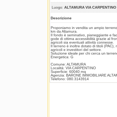
Luogo:
ALTAMURA VIA CARPENTINO
Descrizione
Proponiamo in vendita un ampio terreno ag
km da Altamura.
Il fondo è seminativo, pianeggiante e fac
gode di ottima accessibilità grazie al fron
agricoli sia eventuali attività connesse.
Il terreno è inoltre dotato di titoli (PA
agricoli e investitori del settore.
Soluzione ideale per chi cerca un terren
Energetica: G
Comune: ALTAMURA
Località: VIA CARPENTINO
Superficie: 60040 mq
Agenzia: BARONE IMMOBILIARE ALT
Telefono: 080.3143914