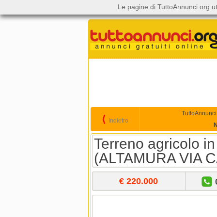
Le pagine di TuttoAnnunci.org ut
TuttoAnnunci
⟨
Indietro
N
Terreno agricolo i
(ALTAMURA VIA 
€ 220.000