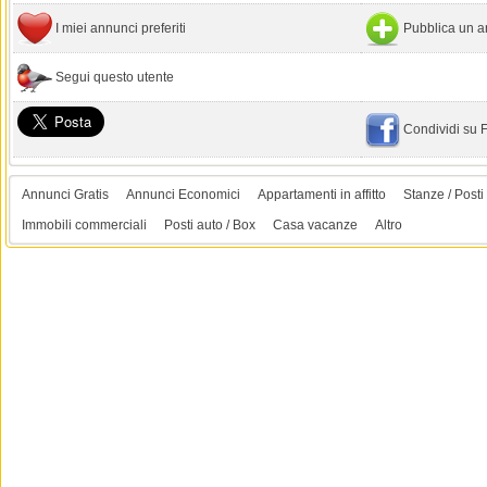
I miei annunci preferiti
Pubblica un a
Segui questo utente
Condividi su
Annunci Gratis
Annunci Economici
Appartamenti in affitto
Stanze / Posti 
Immobili commerciali
Posti auto / Box
Casa vacanze
Altro