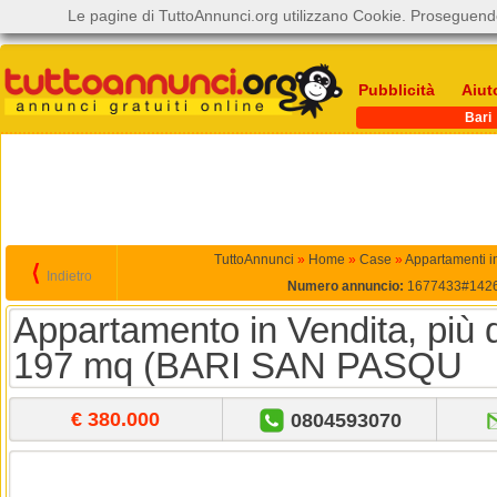
Le pagine di TuttoAnnunci.org utilizzano Cookie. Proseguendo
Pubblicità
Aiut
Bari
TuttoAnnunci
»
Home
»
Case
»
Appartamenti i
⟨
Indietro
Numero annuncio:
1677433#142
Appartamento in Vendita, più d
197 mq (BARI SAN PASQU
€ 380.000
0804593070