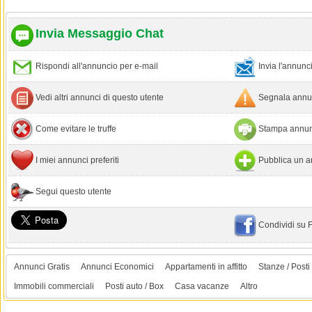
Invia Messaggio Chat
Rispondi all'annuncio per e-mail
Invia l'annun
Vedi altri annunci di questo utente
Segnala annun
Come evitare le truffe
Stampa annun
I miei annunci preferiti
Pubblica un a
Segui questo utente
Condividi su
Annunci Gratis
Annunci Economici
Appartamenti in affitto
Stanze / Posti 
Immobili commerciali
Posti auto / Box
Casa vacanze
Altro