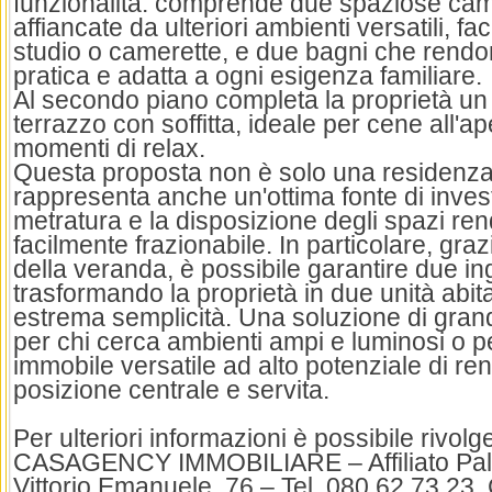
funzionalità: comprende due spaziose cam
affiancate da ulteriori ambienti versatili, fa
studio o camerette, e due bagni che rendo
pratica e adatta a ogni esigenza familiare.
Al secondo piano completa la proprietà un
terrazzo con soffitta, ideale per cene all'ap
momenti di relax.
Questa proposta non è solo una residenza 
rappresenta anche un'ottima fonte di inves
metratura e la disposizione degli spazi re
facilmente frazionabile. In particolare, gra
della veranda, è possibile garantire due in
trasformando la proprietà in due unità abi
estrema semplicità. Una soluzione di grand
per chi cerca ambienti ampi e luminosi o p
immobile versatile ad alto potenziale di ren
posizione centrale e servita.
Per ulteriori informazioni è possibile rivolg
CASAGENCY IMMOBILIARE – Affiliato Palo
Vittorio Emanuele, 76 – Tel. 080 62 73 23.