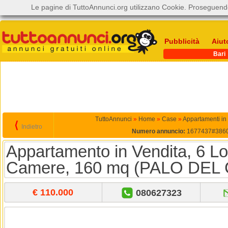
Le pagine di TuttoAnnunci.org utilizzano Cookie. Proseguendo
Pubblicità
Aiut
Bari
TuttoAnnunci
»
Home
»
Case
»
Appartamenti in
⟨
Indietro
Numero annuncio:
1677437#386
Appartamento in Vendita, 6 Loc
Camere, 160 mq (PALO DEL
€ 110.000
080627323