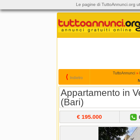
Le pagine di TuttoAnnunci.org ut
TuttoAnnunci
»
⟨
Indietro
N
Appartamento in Ve
(Bari)
€ 195.000