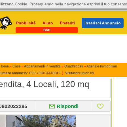
ilizzano Cookie. Proseguendo nella navigazione esprimi il tuo consens
Pubblicità
Aiuto
Preferiti
Inserisci Annuncio
Bari
Home
»
Case
»
Appartamenti in vendita
»
Quadrilocali
»
Agenzie Immobiliari
umero annuncio:
1655769#344406#2
⟩
Visitatori unici:
89
ndita, 4 Locali, 120 mq
0802022285
Rispondi