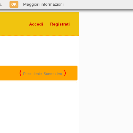
o.
Maggiori informazioni
OK
Accedi
Registrati
⟨
⟩
Precedente
Successivo