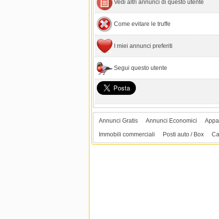
Vedi altri annunci di questo utente
Come evitare le truffe
I miei annunci preferiti
Segui questo utente
Annunci Gratis
Annunci Economici
Appar
Immobili commerciali
Posti auto / Box
Ca