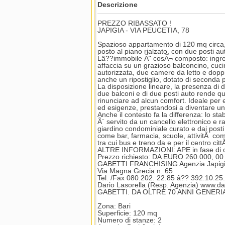
Descrizione
PREZZO RIBASSATO !
JAPIGIA - VIA PEUCETIA, 78
Spazioso appartamento di 120 mq circa, c
posto al piano rialzato, con due posti au
Lâ??immobile Ã¨ cosÃ¬ composto: ingre
affaccia su un grazioso balconcino, cuc
autorizzata, due camere da letto e doppi 
anche un ripostiglio, dotato di seconda 
La disposizione lineare, la presenza di 
due balconi e di due posti auto rende q
rinunciare ad alcun comfort. Ideale per 
ed esigenze, prestandosi a diventare un 
Anche il contesto fa la differenza: lo stab
Ã¨ servito da un cancello elettronico e r
giardino condominiale curato e dai posti 
come bar, farmacia, scuole, attivitÃ com
tra cui bus e treno da e per il centro cittÃ
ALTRE INFORMAZIONI: APE in fase di 
Prezzo richiesto: DA EURO 260.000, 0
GABETTI FRANCHISING Agenzia Japig
Via Magna Grecia n. 65
Tel. /Fax 080.202. 22.85 â?? 392.10.25
Dario Lasorella (Resp. Agenzia) www.dari
GABETTI. DA OLTRE 70 ANNI GENERI
Zona: Bari
Superficie: 120 mq
Numero di stanze: 2