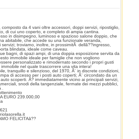
omposto da 4 vani oltre accessori, doppi servizi, ripostiglio,
to, di cui uno coperto, e completo di ampia cantina.
sso in disimpegno, luminoso e spazioso salone doppio, che
ina abitabile, che accede su una funzionale veranda,
servizi; troviamo, inoltre, in prossimitÃ dellâ??ingresso,
porta blindata, ideale come caveau.
due bagni, di spazi ampi, di una doppia esposizione servita da
uesto immobile ideale per famiglie che non vogliono
essere personalizzato e rimodernato secondo i propri gusti
immobile nel quale trascorrere una vita intera!
ile, tranquillo e silenzioso, del 1970, Ã¨ in discrete condizioni,
ampa di accesso per i posti auto coperti; Ã¨ circondato da un
auto scoperti. Ã? immediatamente vicino ai principali servizi,
merciali, snodi della tangenziale, fermate dei mezzi pubblici,
 .
ottenimento
0 A EURO 239.000,00
ia
.621
olasorella.it
AMO FELICITAâ??