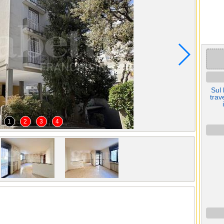
Sul 
trav
1
2
3
4