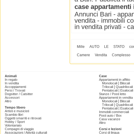
case appartamenti 
Annunci Bari - appart
vendita - immobili co
in vendita privati - c
Mille
AUTO
LE
STATO
co
Camere
Vendita
Complesso
Animali
Case
In regalo
Appartamenti in affitto
|
In vendita
Monolocali
Bilocali
|
Accoppiamenti
Trilocali
Quadrilocali
|
Persi / Trovati
Pentalocali
Esalocali
Dogsitter / Catsitter
Stanze / Posti letto
Accessori
Appartamenti in vendita
|
Altro
Monolocali
Bilocali
|
Trilocali
Quadrilocali
Tempo libero
|
Pentalocali
Esalocali
Artisti e musicisti
Immobili commerciali
Scambio libri
Posti auto / Box
Oggetti smarriti e ritrovati
Casa vacanze
Hobby / Sport
Altro
Volontariato
Compagni di viaggio
Corsi e lezioni
Associazioni / Attività culturali
Corsi di lingua