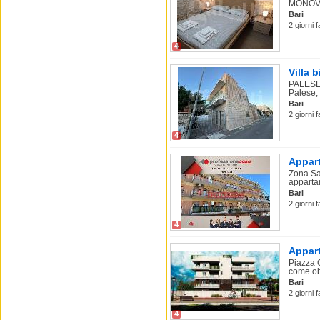
MONOVAN
Bari
2 giorni 
4
Villa 
PALESE 
Palese, 
Bari
2 giorni 
4
Appart
Zona Sa
appartam
Bari
2 giorni 
4
Appart
Piazza 
come obi
Bari
2 giorni 
4