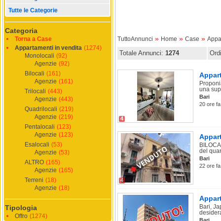
Tutte le Categorie
Categoria
»
»
»
Torna a Case
TuttoAnnunci
Home
Case
Appa
Appartamenti in vendita
(1274)
Totale Annunci:
1274
Ord
Monolocali
(92)
Agenzie
(92)
Bilocali
(161)
Appart
Agenzie
(161)
Proponia
una supe
Trilocali
(443)
Bari
Agenzie
(443)
20 ore fa
Quadrilocali
(219)
Agenzie
(219)
4
Pentalocali
(123)
Agenzie
(123)
Appart
Esalocali
(53)
BILOCAL
del quart
Agenzie
(53)
Bari
ALTRO
(165)
22 ore fa
Agenzie
(165)
Terreni
(18)
4
Agenzie
(18)
Appart
Bari, J
Tipologia
desider
Offro
(1274)
Bari