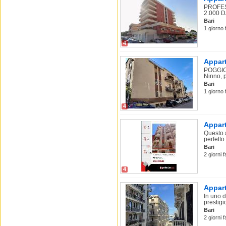
PROFES
2.000 DA
Bari
1 giorno 
4
Appart
POGGIOF
Ninno, 
Bari
1 giorno 
4
Appart
Questo 
perfetto 
Bari
2 giorni 
4
Appart
In uno d
prestigi
Bari
2 giorni 