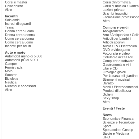
Corsi e master
Corsi d'informatica
Chiacchiere
Corsi di musica / Danza 
Altro
Lezioni private
Scambi linguistici
Incontri
Formazione professiona
Solo amici
Altro
Incroci di sguardi
Trans
Compra e vendi
Donna cerca uomo
Abbigliamento
Donna cerca donna
Arte / Antiquariato / Coll
Uomo cerca donna
Articoli per bambini
Uomo cerca uomo
Articoli sportivi
Incontri per adulti
Audio / TV / Elettronica
DVD e videogame
Auto e moto
Fotografia e video
Automobili meno di 5.000
Cellulari e accessori
Automobili più di 5.001
Computer e software
Camper
Gastronomia e vini
Fuoristrada
Libri e CD
Moto
Orologi e gioielli
Scooter
Per la casa e il giardino
Biciclette
Strumenti musicali
Nautica
Baratto
Ricambi e accessori
Mobili / Elettrodomestici
Altro
Prodotti di bellezza
Biglietti
Sexy shop
Altro
Eventi / Feste
News
Economia e Finanza
Scienze e Tecnologie
Sport
Spettacolo e Gossip
Salute e Medicina
UFO