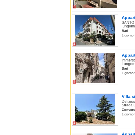
4
Appart
SANTO S
lungoma
Bari
1 giorno 
4
Appart
Immerso 
Lungoma
Bari
1 giorno 
4
Villa 
Delizios
Strada 
Conver
1 giorno 
4
Appart