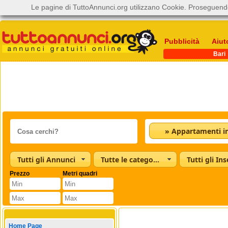
Le pagine di TuttoAnnunci.org utilizzano Cookie. Proseguendo
Pubblicità
Aiut
Bari
Tutti gli Annunci
Tutte le categorie
Tutti gli Ins
Prezzo
Metri quadri
Home Page