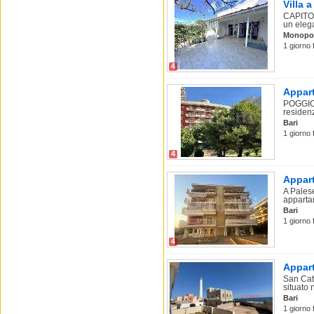
Villa 
CAPITOL
un eleg
Monopol
1 giorno 
4
Appart
POGGIOF
residenz
Bari
1 giorno 
4
Appart
A Pales
appartam
Bari
1 giorno 
4
Appart
San Cat
situato n
Bari
1 giorno 