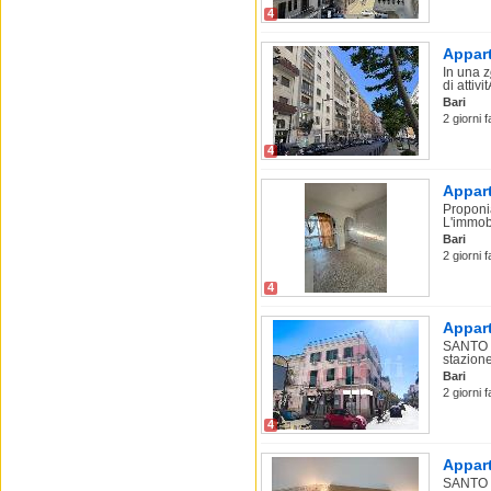
4
Appart
In una z
di attivit
Bari
2 giorni 
4
Appart
Proponia
L'immobi
Bari
2 giorni 
4
Appart
SANTO S
stazione
Bari
2 giorni 
4
Appart
SANTO S