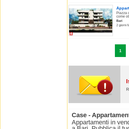
Appart
Piazza 
come obi
Bari
2 giorni 
4
1
I
R
Case - Appartamenti
Appartamenti in vend
a Bari. Pubblica il t