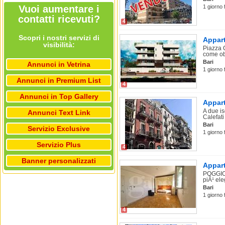
Vuoi aumentare i
1 giorno 
contatti ricevuti?
4
Scopri i nostri servizi di
Appart
visibilità:
Piazza 
come obi
Bari
Annunci in Vetrina
1 giorno 
Annunci in Premium List
4
Annunci in Top Gallery
Appart
A due is
Annunci Text Link
Calefati
Bari
Servizio Exclusive
1 giorno 
Servizio Plus
4
Banner personalizzati
Appart
POGGIOF
piÃ¹ eleg
Bari
1 giorno 
4