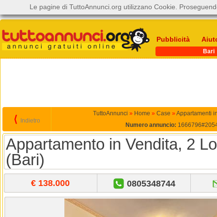
Le pagine di TuttoAnnunci.org utilizzano Cookie. Proseguendo
Pubblicità
Aiut
Bari
TuttoAnnunci
»
Home
»
Case
»
Appartamenti in
⟨
Indietro
Numero annuncio:
1666796#205
Appartamento in Vendita, 2 Lo
(Bari)
€ 138.000
0805348744