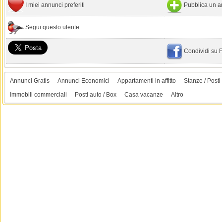
I miei annunci preferiti
Pubblica un a
Segui questo utente
Condividi su
Annunci Gratis
Annunci Economici
Appartamenti in affitto
Stanze / Posti 
Immobili commerciali
Posti auto / Box
Casa vacanze
Altro