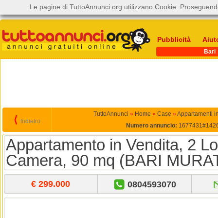
Le pagine di TuttoAnnunci.org utilizzano Cookie. Proseguendo
Pubblicità
Aiut
Bari
TuttoAnnunci
»
Home
»
Case
»
Appartamenti in
⟨
Indietro
Numero annuncio:
1677431#142
Appartamento in Vendita, 2 Loc
Camera, 90 mq (BARI MURA
€ 299.000
0804593070