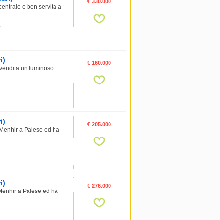
€ 330.000
ntrale e ben servita a
7
i)
€ 160.000
vendita un luminoso
i)
€ 205.000
 Menhir a Palese ed ha
i)
€ 276.000
 Menhir a Palese ed ha