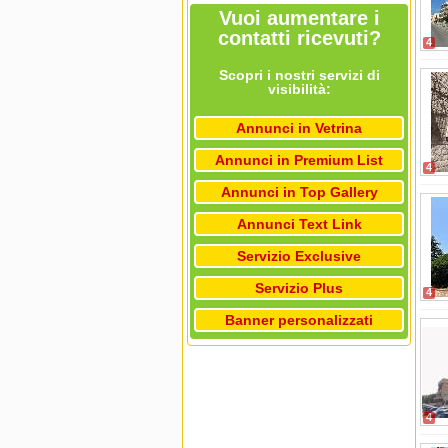
Vuoi aumentare i
contatti ricevuti?
4
Scopri i nostri servizi di
visibilità:
Annunci in Vetrina
Annunci in Premium List
4
Annunci in Top Gallery
Annunci Text Link
Servizio Exclusive
Servizio Plus
4
Banner personalizzati
4