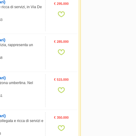
ri)
€ 295.000
cca di servizi, in Via De
43
ri)
€ 285.000
izia, rappresenta un
68
ri)
€ 515.000
la zona umbertina. Nel
51
ri)
€ 350.000
legata e ricca di servizi e
8