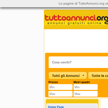
Le pagine di TuttoAnnunci.org ut
Tutti gli Annunci
Prezzo
Metri quadri
Home Page