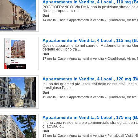
Appartamento in Vendita, 4 Locali, 110 mq (Ba
POGGIOFRANCO. Via De Ninno In posizione strategica e ri
Ninno, proponiamo ...
Bari
14 ore fa, Case » Appartamenti in vendita » Quadrilocali, Visite: 
Appartamento in Vendita, 4 Locali, 115 mq (Ba
Questo appartamento nel cuore di Madonnella, in via Gor
perfetto equilibrio tra ...
Bari
17 ore fa, Case » Appartamenti in vendita » Quadrilocali, Visite: 
Appartamento in Vendita, 4 Locali, 120 mq (Ba
In uno dei quartieri piÃ¹ esclusivi della nostra cittÃ , nel
prestigioso Palaz...
Bari
19 ore fa, Case » Appartamenti in vendita » Quadrilocali, Visite: 
Appartamento in Vendita, 5 Locali, 175 mq (Ba
In una zona residenziale e commerciale strategica, ben col
di attivitÃ c...
Bari
19 ore fa, Case » Appartamenti in vendita » Pentalocali, Visite: 4