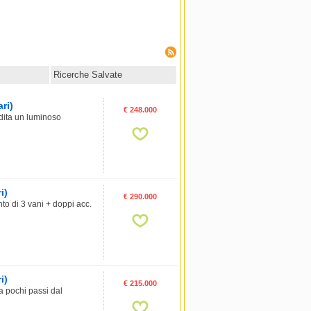
Ricerche Salvate
ri)
€ 248.000
dita un luminoso
i)
€ 290.000
o di 3 vani + doppi acc.
i)
€ 215.000
 pochi passi dal