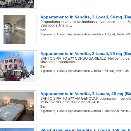
Appartamento in Vendita, 3 Locali, 94 mq (Bar
Proponiamo in vendita un luminoso trivani+acc. al q.re S
L'immobile Ã¨ sito ...
Bari
1 giorno fa, Case » Appartamenti in vendita » Trilocali, Visite: 63
Appartamento in Vendita, 2 Locali, 50 mq (Bar
SANTO SPIRITO â?? CORSO GARIBALDI Nel centro del pa
stazione, proponiamo in...
Bari
1 giorno fa, Case » Appartamenti in vendita » Bilocali, Visite: 38
Appartamento in Vendita, 1 Locale, 20 mq (Ba
SANTO SPIRITO â?? VIA GENOVA Proponiamo in vendita
MONOVANO, ristrutturato nel 2024, a...
Bari
1 giorno fa, Case » Appartamenti in vendita » Monolocali, Visite:
Villa bifamiliare in Vendita, 6 Locali, 150 mq (