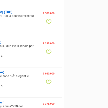
mq (Turi)
€ 380.000
i Turi, a pochissimi minuti
)
€ 298.000
 su due livelli, ideale per
: 4
ri)
€ 660.000
 zone piÃ¹ eleganti e
: 3
ri)
€ 375.000
gli anni â??30 del