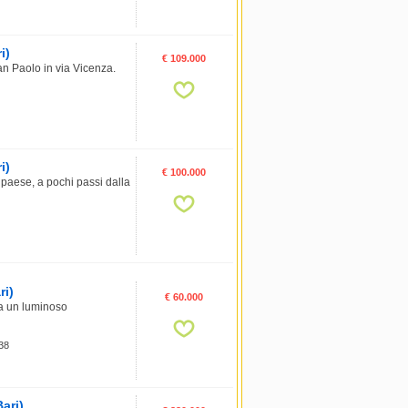
i)
€ 109.000
an Paolo in via Vicenza.
i)
€ 100.000
ese, a pochi passi dalla
ri)
€ 60.000
 un luminoso
 38
Bari)