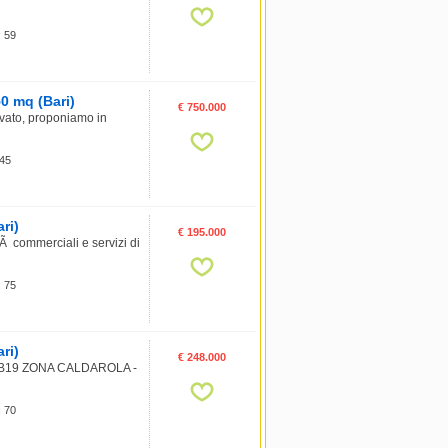
: 59
50 mq (Bari)
€ 750.000
ervato, proponiamo in
 45
ri)
€ 195.000
tÃ commerciali e servizi di
: 75
ri)
€ 248.000
 B19 ZONA CALDAROLA -
: 70