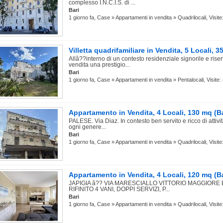
complesso I.N.C.I.S. di ...
Bari
1 giorno fa, Case » Appartamenti in vendita » Quadrilocali, Visite
Villetta quadrifamiliare in Vendita, 5 Locali, 3
Allâ??interno di un contesto residenziale signorile e ris
vendita una prestigio...
Bari
1 giorno fa, Case » Appartamenti in vendita » Pentalocali, Visite:
Appartamento in Vendita, 4 Locali, 130 mq (Ba
PALESE. Via Diaz. In contesto ben servito e ricco di attivi
ogni genere...
Bari
1 giorno fa, Case » Appartamenti in vendita » Quadrilocali, Visite
Appartamento in Vendita, 4 Locali, 120 mq (Ba
JAPIGIA â?? VIA MARESCIALLO VITTORIO MAGGIORE
RIFINITO 4 VANI, DOPPI SERVIZI, P...
Bari
1 giorno fa, Case » Appartamenti in vendita » Quadrilocali, Visite