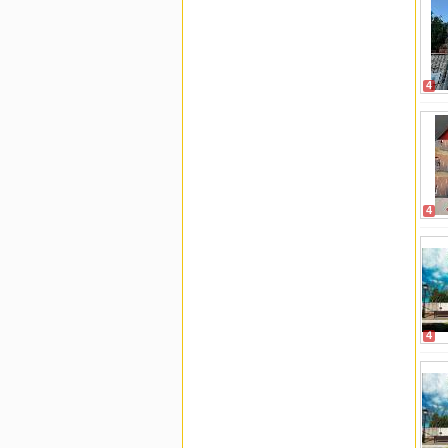
4
4
4