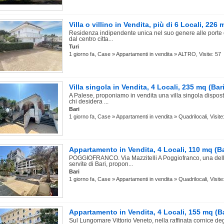
Villa o villino in Vendita, più di 6 Locali, 226 
Residenza indipendente unica nel suo genere alle porte d
dal centro citta...
Turi
1 giorno fa, Case » Appartamenti in vendita » ALTRO, Visite: 57
Villa singola in Vendita, 4 Locali, 235 mq (Bari
A Palese, proponiamo in vendita una villa singola disposta
chi desidera ...
Bari
1 giorno fa, Case » Appartamenti in vendita » Quadrilocali, Visite
Appartamento in Vendita, 4 Locali, 110 mq (Ba
POGGIOFRANCO. Via Mazzitelli A Poggiofranco, una delle
servite di Bari, propon...
Bari
1 giorno fa, Case » Appartamenti in vendita » Quadrilocali, Visite
Appartamento in Vendita, 4 Locali, 155 mq (Ba
Sul Lungomare Vittorio Veneto, nella raffinata cornice de