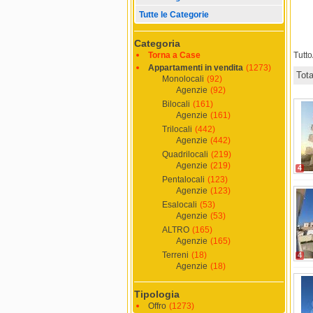
Tutte le Categorie
Categoria
Torna a Case
Tutt
Appartamenti in vendita
(1273)
Tot
Monolocali
(92)
Agenzie
(92)
Bilocali
(161)
Agenzie
(161)
Trilocali
(442)
Agenzie
(442)
Quadrilocali
(219)
Agenzie
(219)
4
Pentalocali
(123)
Agenzie
(123)
Esalocali
(53)
Agenzie
(53)
ALTRO
(165)
Agenzie
(165)
Terreni
(18)
4
Agenzie
(18)
Tipologia
Offro
(1273)