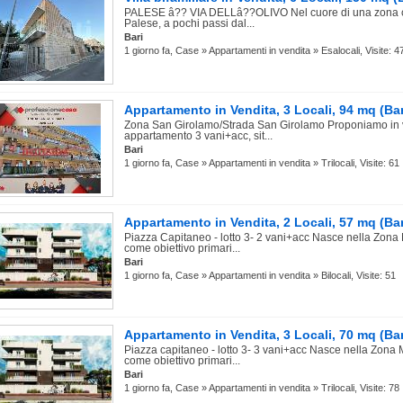
PALESE â?? VIA DELLâ??OLIVO Nel cuore di una zona ce
Palese, a pochi passi dal...
Bari
1 giorno fa, Case » Appartamenti in vendita » Esalocali, Visite: 4
Appartamento in Vendita, 3 Locali, 94 mq (Bar
Zona San Girolamo/Strada San Girolamo Proponiamo in 
appartamento 3 vani+acc, sit...
Bari
1 giorno fa, Case » Appartamenti in vendita » Trilocali, Visite: 61
Appartamento in Vendita, 2 Locali, 57 mq (Bar
Piazza Capitaneo - lotto 3- 2 vani+acc Nasce nella Zona
come obiettivo primari...
Bari
1 giorno fa, Case » Appartamenti in vendita » Bilocali, Visite: 51
Appartamento in Vendita, 3 Locali, 70 mq (Bar
Piazza capitaneo - lotto 3- 3 vani+acc Nasce nella Zona
come obiettivo primari...
Bari
1 giorno fa, Case » Appartamenti in vendita » Trilocali, Visite: 78