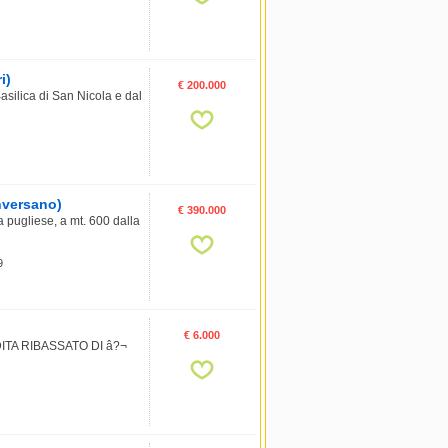
i)
€ 200.000
asilica di San Nicola e dal
onversano)
€ 390.000
a pugliese, a mt. 600 dalla
9
€ 6.000
A RIBASSATO DI â?¬