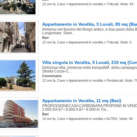
12 ore fa, Case » Appartamenti in vendita » Trilocali, Visite: 43
Appartamento in Vendita, 3 Locali, 85 mq (Bar
Immerso nel fascino del Borgo antico, a due passi dalla B
Lungomare. Siam...
Bari
12 ore fa, Case » Appartamenti in vendita » Trilocali, Visite: 0
Villa singola in Vendita, 5 Locali, 210 mq (C
Deliziosa villa, immersa nella tranquillitÃ della campagn
Strada Cozze-C...
Conversano
12 ore fa, Case » Appartamenti in vendita » Pentalocali, Visite: 7
Appartamento in Vendita, 11 mq (Bari)
PROFESSIONECASA CARBONARA PROPONE IN VENDIT
2.000 DA â?¬ 8.000 A â?¬ 6.000 In Tra...
Bari
13 ore fa, Case » Appartamenti in vendita » ALTRO, Visite: 50