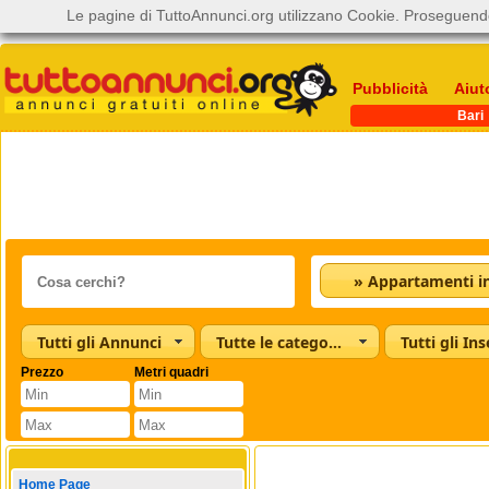
Le pagine di TuttoAnnunci.org utilizzano Cookie. Proseguendo
Pubblicità
Aiut
Bari
Tutti gli Annunci
Tutte le categorie
Tutti gli Ins
Prezzo
Metri quadri
Home Page