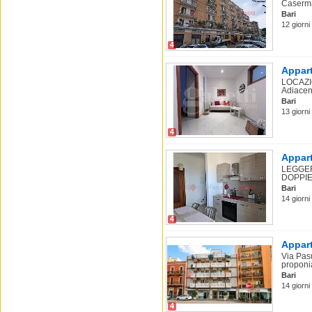
Caserma
Bari
12 giorni 
4
Appart
LOCAZI
Adiacen
Bari
13 giorni 
4
Appart
LEGGER
DOPPIE .
Bari
14 giorni
4
Appart
Via Pasu
proponia
Bari
14 giorni 
4