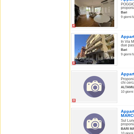
POGGIOF
proponia
Bari
9 giorni f
4
Appart
In Via M
due pass
Bari
9 giorni f
4
Appart
Proponia
chi cerc
ALTAM
10 giorni 
0
Appart
MARC
Sul Lun
proponia
BARI M
10 giorni 