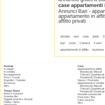
case appartamenti i
Annunci Bari - appart
appartamento in affit
affitto privati
Vendita
vani
colle
delle
S
bari
corso
Camera
4 vani
appartamento in affitto
business
Animali
Case
In regalo
Appartamenti in affitto
|
In vendita
Monolocali
Bilocali
|
Accoppiamenti
Trilocali
Quadrilocali
|
Persi / Trovati
Pentalocali
Esalocali
Dogsitter / Catsitter
Stanze / Posti letto
Accessori
Appartamenti in vendita
|
Altro
Monolocali
Bilocali
|
Trilocali
Quadrilocali
Tempo libero
|
Pentalocali
Esalocali
Artisti e musicisti
Immobili commerciali
Scambio libri
Posti auto / Box
Oggetti smarriti e ritrovati
Casa vacanze
Hobby / Sport
Altro
Volontariato