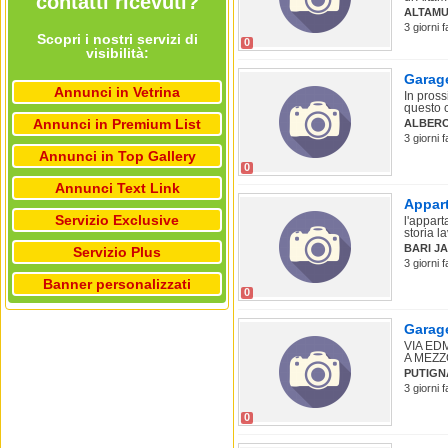
contatti ricevuti?
ALTAMU
3 giorni f
Scopri i nostri servizi di
0
visibilità:
Garage
Annunci in Vetrina
In pross
questo 
Annunci in Premium List
ALBER
3 giorni 
Annunci in Top Gallery
0
Annunci Text Link
Appart
Servizio Exclusive
l'appart
storia la
BARI JA
Servizio Plus
3 giorni 
Banner personalizzati
0
Garage
VIA ED
A MEZZO
PUTIGN
3 giorni 
0