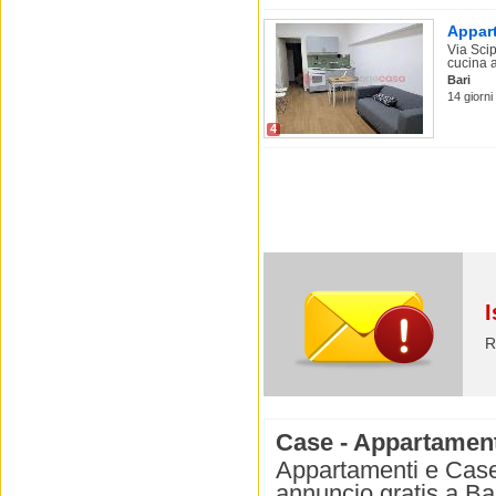
Appart
Via Scip
cucina ab
Bari
14 giorni
4
I
R
Case - Appartamenti 
Appartamenti e Case i
annuncio gratis a Bar