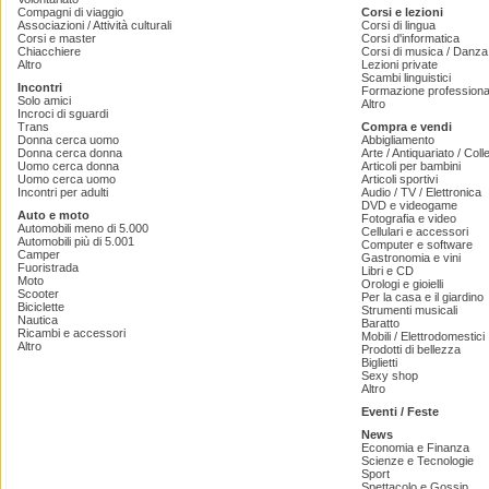
Compagni di viaggio
Corsi e lezioni
Associazioni / Attività culturali
Corsi di lingua
Corsi e master
Corsi d'informatica
Chiacchiere
Corsi di musica / Danza 
Altro
Lezioni private
Scambi linguistici
Incontri
Formazione professiona
Solo amici
Altro
Incroci di sguardi
Trans
Compra e vendi
Donna cerca uomo
Abbigliamento
Donna cerca donna
Arte / Antiquariato / Coll
Uomo cerca donna
Articoli per bambini
Uomo cerca uomo
Articoli sportivi
Incontri per adulti
Audio / TV / Elettronica
DVD e videogame
Auto e moto
Fotografia e video
Automobili meno di 5.000
Cellulari e accessori
Automobili più di 5.001
Computer e software
Camper
Gastronomia e vini
Fuoristrada
Libri e CD
Moto
Orologi e gioielli
Scooter
Per la casa e il giardino
Biciclette
Strumenti musicali
Nautica
Baratto
Ricambi e accessori
Mobili / Elettrodomestici
Altro
Prodotti di bellezza
Biglietti
Sexy shop
Altro
Eventi / Feste
News
Economia e Finanza
Scienze e Tecnologie
Sport
Spettacolo e Gossip