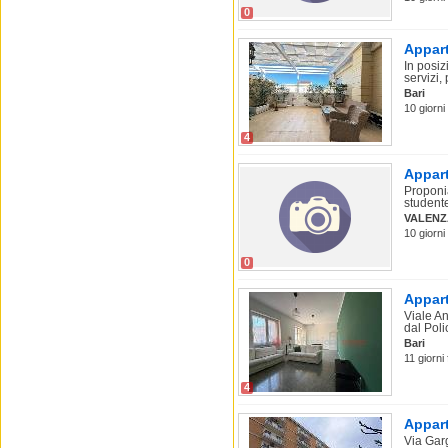
0
Appart
In posiz
servizi, 
Bari
10 giorni 
4
Appart
Proponia
studente
VALEN
10 giorni
0
Appart
Viale A
dal Polic
Bari
11 giorni
4
Appart
Via Garg