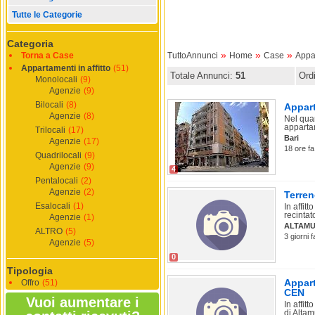
Tutte le Categorie
Categoria
»
»
»
Torna a Case
TuttoAnnunci
Home
Case
Appar
Appartamenti in affitto
(51)
Totale Annunci:
51
Ord
Monolocali
(9)
Agenzie
(9)
Bilocali
(8)
Appart
Agenzie
(8)
Nel quar
apparta
Trilocali
(17)
Bari
Agenzie
(17)
18 ore fa
Quadrilocali
(9)
Agenzie
(9)
4
Pentalocali
(2)
Agenzie
(2)
Terren
Esalocali
(1)
In affit
recintato
Agenzie
(1)
ALTAM
ALTRO
(5)
3 giorni 
Agenzie
(5)
0
Tipologia
Appart
Offro
(51)
CEN
Vuoi aumentare i
In affit
di Altam