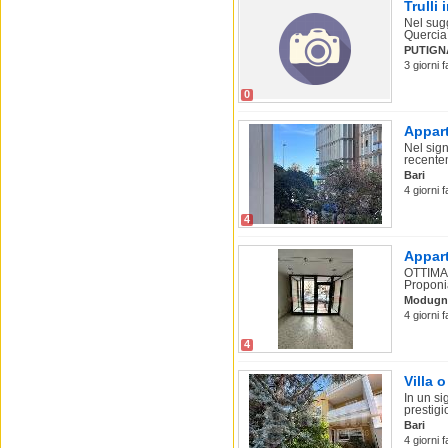
Trulli
Nel sugg
Quercia
PUTIGN
3 giorni f
0
Appart
Nel sig
recentem
Bari
4 giorni f
4
Appart
OTTIMA
Proponia
Modugn
4 giorni 
4
Villa o
In un si
prestigio
Bari
4 giorni 