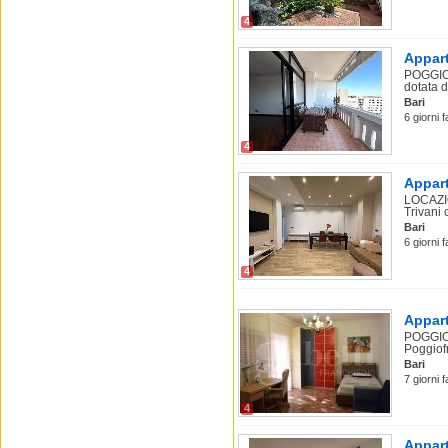
4
Appart
POGGIOF
dotata di
Bari
6 giorni f
4
Appart
LOCAZIO
Trivani
Bari
6 giorni f
4
Appart
POGGIOF
Poggiofr
Bari
7 giorni 
4
Appart